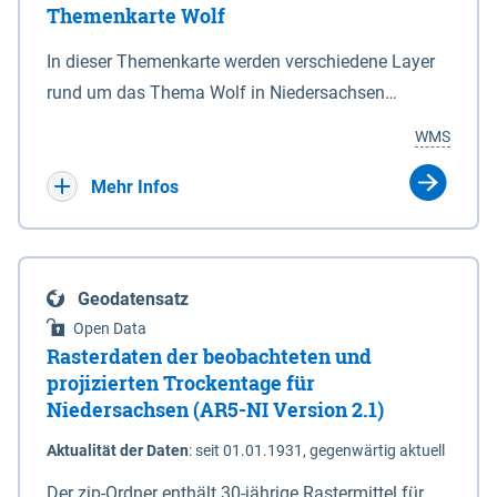
Themenkarte Wolf
mit Sperrvorrichtungen in Tidegewässern, die dem
Schutz eines Gebietes vor erhöhten Tiden, vor allem
In dieser Themenkarte werden verschiedene Layer
vor Sturmfluten, zu dienen bestimmt sind (§2 Abs.3
rund um das Thema Wolf in Niedersachsen
NDG). Ein Bauwerk der genannten Art erhält die
kombiniert dargestellt – darunter Nutztierrisse
WMS
Eigenschaft eines Sperrwerkes durch Widmung, die
sowie Status der bestehenden Wolfsterritorien im
die Deichbehörde durch Verordnung ausspricht.
laufenden Monitoringjahr.
Mehr Infos
Geodatensatz
Open Data
Rasterdaten der beobachteten und
projizierten Trockentage für
Niedersachsen (AR5-NI Version 2.1)
Aktualität der Daten
:
seit 01.01.1931, gegenwärtig aktuell
Der zip-Ordner enthält 30-jährige Rastermittel für