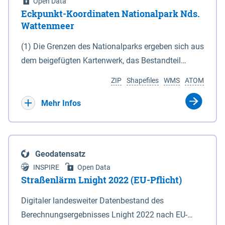
Open Data
Eckpunkt-Koordinaten Nationalpark Nds.
Wattenmeer
(1) Die Grenzen des Nationalparks ergeben sich aus
dem beigefügten Kartenwerk, das Bestandteil
dieses Gesetzes ist: 1. Digitale Topografische Karte
ZIP
Shapefiles
WMS
ATOM
(DTK) im Maßstab 1 : 100 000 (Anlage 2), 2.
verkleinerte Amtliche Karte 1 : 5 000 (AK5) im
Mehr Infos
Maßstab 1 : 10 000 (Anlage 3). Die geografischen
Koordinaten der Anlagen 2 und 3 sind im
geodätischen Referenzsystem WGS 84 sowie als
Geodatensatz
projizierte Koordinaten im Europäischen
INSPIRE
Open Data
Terrestrischen Referenzsystem 1989 (ETRS 89) mit
Straßenlärm Lnight 2022 (EU-Pflicht)
der Universalen Transversalen Mercator-Abbildung
Digitaler landesweiter Datenbestand des
bezogen auf die Zone 32 N (UTM 32N) dargestellt
Berechnungsergebnisses Lnight 2022 nach EU-
(Anlage 4); Gleiches gilt für die geografischen