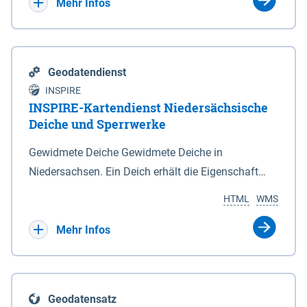
Bebauungsplänen keine neuen Flächen bzw.
Mehr Infos
Gebiete für Wohnnutzungen und besonders
lärmempfindliche Einrichtungen dargestellt oder
festgesetzt werden.
Geodatendienst
INSPIRE
INSPIRE-Kartendienst Niedersächsische
Deiche und Sperrwerke
Gewidmete Deiche Gewidmete Deiche in
Niedersachsen. Ein Deich erhält die Eigenschaft
eines Hauptdeiches, Hochwasserdeiches oder
HTML
WMS
Schutzdeiches durch Widmung, die die
Deichbehörde durch Verordnung ausspricht. Für
Mehr Infos
gewidmete Deiche gelten die Bestimmungen des
Niedersächsischen Deichgesetzes (NDG). Die
Widmung "2.Deichlinie" ist im Datenbestand nicht
Geodatensatz
enthalten. Sperrwerke Sperrwerke sind Bauwerke