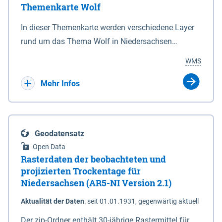
Themenkarte Wolf
mit Sperrvorrichtungen in Tidegewässern, die dem
Schutz eines Gebietes vor erhöhten Tiden, vor allem
In dieser Themenkarte werden verschiedene Layer
vor Sturmfluten, zu dienen bestimmt sind (§2 Abs.3
rund um das Thema Wolf in Niedersachsen
NDG). Ein Bauwerk der genannten Art erhält die
kombiniert dargestellt – darunter Nutztierrisse
WMS
Eigenschaft eines Sperrwerkes durch Widmung, die
sowie Status der bestehenden Wolfsterritorien im
die Deichbehörde durch Verordnung ausspricht.
laufenden Monitoringjahr.
Mehr Infos
Geodatensatz
Open Data
Rasterdaten der beobachteten und
projizierten Trockentage für
Niedersachsen (AR5-NI Version 2.1)
Aktualität der Daten
:
seit 01.01.1931, gegenwärtig aktuell
Der zip-Ordner enthält 30-jährige Rastermittel für