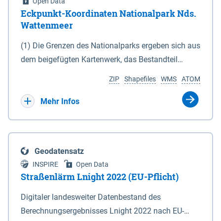
Open Data
Eckpunkt-Koordinaten Nationalpark Nds.
Wattenmeer
(1) Die Grenzen des Nationalparks ergeben sich aus
dem beigefügten Kartenwerk, das Bestandteil
dieses Gesetzes ist: 1. Digitale Topografische Karte
ZIP
Shapefiles
WMS
ATOM
(DTK) im Maßstab 1 : 100 000 (Anlage 2), 2.
verkleinerte Amtliche Karte 1 : 5 000 (AK5) im
Mehr Infos
Maßstab 1 : 10 000 (Anlage 3). Die geografischen
Koordinaten der Anlagen 2 und 3 sind im
geodätischen Referenzsystem WGS 84 sowie als
Geodatensatz
projizierte Koordinaten im Europäischen
INSPIRE
Open Data
Terrestrischen Referenzsystem 1989 (ETRS 89) mit
Straßenlärm Lnight 2022 (EU-Pflicht)
der Universalen Transversalen Mercator-Abbildung
Digitaler landesweiter Datenbestand des
bezogen auf die Zone 32 N (UTM 32N) dargestellt
Berechnungsergebnisses Lnight 2022 nach EU-
(Anlage 4); Gleiches gilt für die geografischen