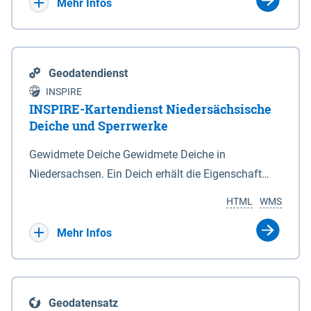
Bebauungsplänen keine neuen Flächen bzw.
Mehr Infos
Gebiete für Wohnnutzungen und besonders
lärmempfindliche Einrichtungen dargestellt oder
festgesetzt werden.
Geodatendienst
INSPIRE
INSPIRE-Kartendienst Niedersächsische
Deiche und Sperrwerke
Gewidmete Deiche Gewidmete Deiche in
Niedersachsen. Ein Deich erhält die Eigenschaft
eines Hauptdeiches, Hochwasserdeiches oder
HTML
WMS
Schutzdeiches durch Widmung, die die
Deichbehörde durch Verordnung ausspricht. Für
Mehr Infos
gewidmete Deiche gelten die Bestimmungen des
Niedersächsischen Deichgesetzes (NDG). Die
Widmung "2.Deichlinie" ist im Datenbestand nicht
Geodatensatz
enthalten. Sperrwerke Sperrwerke sind Bauwerke