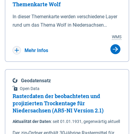
Themenkarte Wolf
mit Sperrvorrichtungen in Tidegewässern, die dem
Schutz eines Gebietes vor erhöhten Tiden, vor allem
In dieser Themenkarte werden verschiedene Layer
vor Sturmfluten, zu dienen bestimmt sind (§2 Abs.3
rund um das Thema Wolf in Niedersachsen
NDG). Ein Bauwerk der genannten Art erhält die
kombiniert dargestellt – darunter Nutztierrisse
WMS
Eigenschaft eines Sperrwerkes durch Widmung, die
sowie Status der bestehenden Wolfsterritorien im
die Deichbehörde durch Verordnung ausspricht.
laufenden Monitoringjahr.
Mehr Infos
Geodatensatz
Open Data
Rasterdaten der beobachteten und
projizierten Trockentage für
Niedersachsen (AR5-NI Version 2.1)
Aktualität der Daten
:
seit 01.01.1931, gegenwärtig aktuell
Der zip-Ordner enthält 30-jährige Rastermittel für