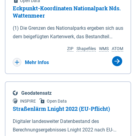
Open Data
Eckpunkt-Koordinaten Nationalpark Nds.
Wattenmeer
(1) Die Grenzen des Nationalparks ergeben sich aus
dem beigefügten Kartenwerk, das Bestandteil
dieses Gesetzes ist: 1. Digitale Topografische Karte
ZIP
Shapefiles
WMS
ATOM
(DTK) im Maßstab 1 : 100 000 (Anlage 2), 2.
verkleinerte Amtliche Karte 1 : 5 000 (AK5) im
Mehr Infos
Maßstab 1 : 10 000 (Anlage 3). Die geografischen
Koordinaten der Anlagen 2 und 3 sind im
geodätischen Referenzsystem WGS 84 sowie als
Geodatensatz
projizierte Koordinaten im Europäischen
INSPIRE
Open Data
Terrestrischen Referenzsystem 1989 (ETRS 89) mit
Straßenlärm Lnight 2022 (EU-Pflicht)
der Universalen Transversalen Mercator-Abbildung
Digitaler landesweiter Datenbestand des
bezogen auf die Zone 32 N (UTM 32N) dargestellt
Berechnungsergebnisses Lnight 2022 nach EU-
(Anlage 4); Gleiches gilt für die geografischen