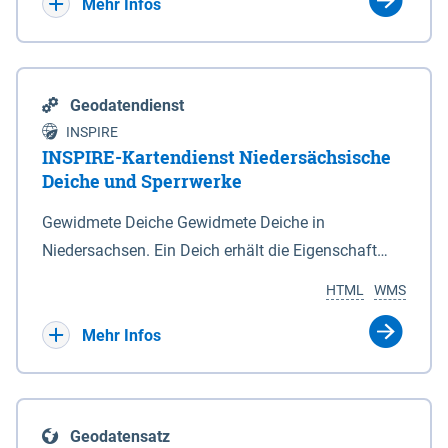
Bebauungsplänen keine neuen Flächen bzw.
Mehr Infos
Gebiete für Wohnnutzungen und besonders
lärmempfindliche Einrichtungen dargestellt oder
festgesetzt werden.
Geodatendienst
INSPIRE
INSPIRE-Kartendienst Niedersächsische
Deiche und Sperrwerke
Gewidmete Deiche Gewidmete Deiche in
Niedersachsen. Ein Deich erhält die Eigenschaft
eines Hauptdeiches, Hochwasserdeiches oder
HTML
WMS
Schutzdeiches durch Widmung, die die
Deichbehörde durch Verordnung ausspricht. Für
Mehr Infos
gewidmete Deiche gelten die Bestimmungen des
Niedersächsischen Deichgesetzes (NDG). Die
Widmung "2.Deichlinie" ist im Datenbestand nicht
Geodatensatz
enthalten. Sperrwerke Sperrwerke sind Bauwerke