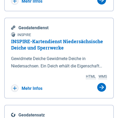
Bebauungsplänen keine neuen Flächen bzw.
Mehr Infos
Gebiete für Wohnnutzungen und besonders
lärmempfindliche Einrichtungen dargestellt oder
festgesetzt werden.
Geodatendienst
INSPIRE
INSPIRE-Kartendienst Niedersächsische
Deiche und Sperrwerke
Gewidmete Deiche Gewidmete Deiche in
Niedersachsen. Ein Deich erhält die Eigenschaft
eines Hauptdeiches, Hochwasserdeiches oder
HTML
WMS
Schutzdeiches durch Widmung, die die
Deichbehörde durch Verordnung ausspricht. Für
Mehr Infos
gewidmete Deiche gelten die Bestimmungen des
Niedersächsischen Deichgesetzes (NDG). Die
Widmung "2.Deichlinie" ist im Datenbestand nicht
Geodatensatz
enthalten. Sperrwerke Sperrwerke sind Bauwerke