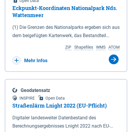
Open Data
Eckpunkt-Koordinaten Nationalpark Nds.
Wattenmeer
(1) Die Grenzen des Nationalparks ergeben sich aus
dem beigefügten Kartenwerk, das Bestandteil
dieses Gesetzes ist: 1. Digitale Topografische Karte
ZIP
Shapefiles
WMS
ATOM
(DTK) im Maßstab 1 : 100 000 (Anlage 2), 2.
verkleinerte Amtliche Karte 1 : 5 000 (AK5) im
Mehr Infos
Maßstab 1 : 10 000 (Anlage 3). Die geografischen
Koordinaten der Anlagen 2 und 3 sind im
geodätischen Referenzsystem WGS 84 sowie als
Geodatensatz
projizierte Koordinaten im Europäischen
INSPIRE
Open Data
Terrestrischen Referenzsystem 1989 (ETRS 89) mit
Straßenlärm Lnight 2022 (EU-Pflicht)
der Universalen Transversalen Mercator-Abbildung
Digitaler landesweiter Datenbestand des
bezogen auf die Zone 32 N (UTM 32N) dargestellt
Berechnungsergebnisses Lnight 2022 nach EU-
(Anlage 4); Gleiches gilt für die geografischen