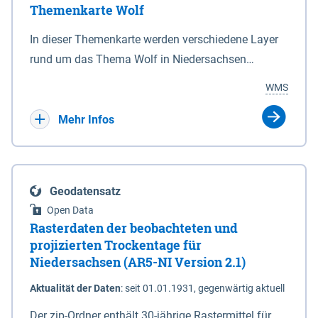
Themenkarte Wolf
mit Sperrvorrichtungen in Tidegewässern, die dem
Schutz eines Gebietes vor erhöhten Tiden, vor allem
In dieser Themenkarte werden verschiedene Layer
vor Sturmfluten, zu dienen bestimmt sind (§2 Abs.3
rund um das Thema Wolf in Niedersachsen
NDG). Ein Bauwerk der genannten Art erhält die
kombiniert dargestellt – darunter Nutztierrisse
WMS
Eigenschaft eines Sperrwerkes durch Widmung, die
sowie Status der bestehenden Wolfsterritorien im
die Deichbehörde durch Verordnung ausspricht.
laufenden Monitoringjahr.
Mehr Infos
Geodatensatz
Open Data
Rasterdaten der beobachteten und
projizierten Trockentage für
Niedersachsen (AR5-NI Version 2.1)
Aktualität der Daten
:
seit 01.01.1931, gegenwärtig aktuell
Der zip-Ordner enthält 30-jährige Rastermittel für