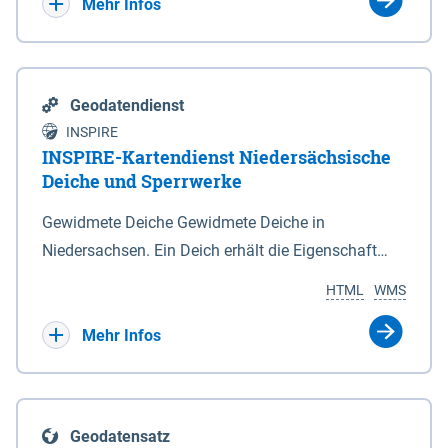
Bebauungsplänen keine neuen Flächen bzw.
Mehr Infos
Gebiete für Wohnnutzungen und besonders
lärmempfindliche Einrichtungen dargestellt oder
festgesetzt werden.
Geodatendienst
INSPIRE
INSPIRE-Kartendienst Niedersächsische
Deiche und Sperrwerke
Gewidmete Deiche Gewidmete Deiche in
Niedersachsen. Ein Deich erhält die Eigenschaft
eines Hauptdeiches, Hochwasserdeiches oder
HTML
WMS
Schutzdeiches durch Widmung, die die
Deichbehörde durch Verordnung ausspricht. Für
Mehr Infos
gewidmete Deiche gelten die Bestimmungen des
Niedersächsischen Deichgesetzes (NDG). Die
Widmung "2.Deichlinie" ist im Datenbestand nicht
Geodatensatz
enthalten. Sperrwerke Sperrwerke sind Bauwerke