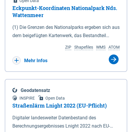
Open Data
Eckpunkt-Koordinaten Nationalpark Nds.
Wattenmeer
(1) Die Grenzen des Nationalparks ergeben sich aus
dem beigefügten Kartenwerk, das Bestandteil
dieses Gesetzes ist: 1. Digitale Topografische Karte
ZIP
Shapefiles
WMS
ATOM
(DTK) im Maßstab 1 : 100 000 (Anlage 2), 2.
verkleinerte Amtliche Karte 1 : 5 000 (AK5) im
Mehr Infos
Maßstab 1 : 10 000 (Anlage 3). Die geografischen
Koordinaten der Anlagen 2 und 3 sind im
geodätischen Referenzsystem WGS 84 sowie als
Geodatensatz
projizierte Koordinaten im Europäischen
INSPIRE
Open Data
Terrestrischen Referenzsystem 1989 (ETRS 89) mit
Straßenlärm Lnight 2022 (EU-Pflicht)
der Universalen Transversalen Mercator-Abbildung
Digitaler landesweiter Datenbestand des
bezogen auf die Zone 32 N (UTM 32N) dargestellt
Berechnungsergebnisses Lnight 2022 nach EU-
(Anlage 4); Gleiches gilt für die geografischen