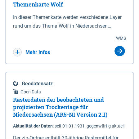
Themenkarte Wolf
mit Sperrvorrichtungen in Tidegewässern, die dem
Schutz eines Gebietes vor erhöhten Tiden, vor allem
In dieser Themenkarte werden verschiedene Layer
vor Sturmfluten, zu dienen bestimmt sind (§2 Abs.3
rund um das Thema Wolf in Niedersachsen
NDG). Ein Bauwerk der genannten Art erhält die
kombiniert dargestellt – darunter Nutztierrisse
WMS
Eigenschaft eines Sperrwerkes durch Widmung, die
sowie Status der bestehenden Wolfsterritorien im
die Deichbehörde durch Verordnung ausspricht.
laufenden Monitoringjahr.
Mehr Infos
Geodatensatz
Open Data
Rasterdaten der beobachteten und
projizierten Trockentage für
Niedersachsen (AR5-NI Version 2.1)
Aktualität der Daten
:
seit 01.01.1931, gegenwärtig aktuell
Der zip-Ordner enthält 30-jährige Rastermittel für