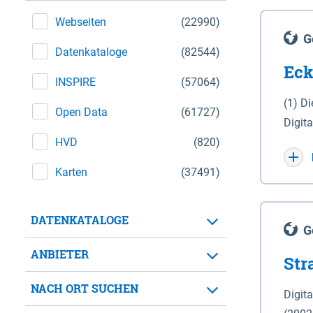
Webseiten
(22990)
G
Datenkataloge
(82544)
Eck
INSPIRE
(57064)
(1) D
Open Data
(61727)
Digit
HVD
(820)
Maßstab 1 : 10 000 (A
WGS 8
Karten
(37491)
Unive
für d
DATENKATALOGE
der in 
G
Natio
ANBIETER
Str
zwisc
nicht
NACH ORT SUCHEN
Digit
Lande