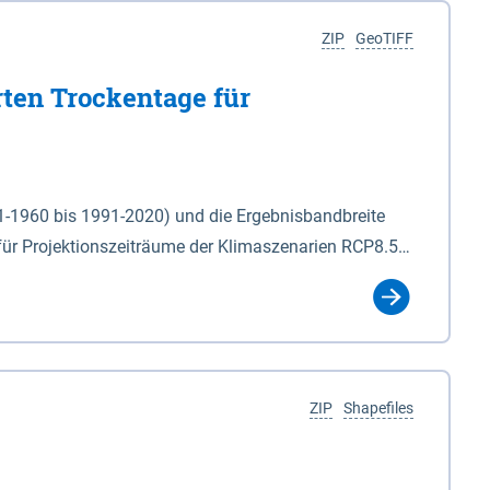
ZIP
GeoTIFF
rten Trockentage für
31-1960 bis 1991-2020) und die Ergebnisbandbreite
für Projektionszeiträume der Klimaszenarien RCP8.5
für die Zeiteinheiten: - yr: Kalenderjahr
r (Mai - Okt.) - hwi: Hydrologisches Winterhalbjahr
Klassifizierung der Rasterdaten mit Klassenname und
ZIP
Shapefiles