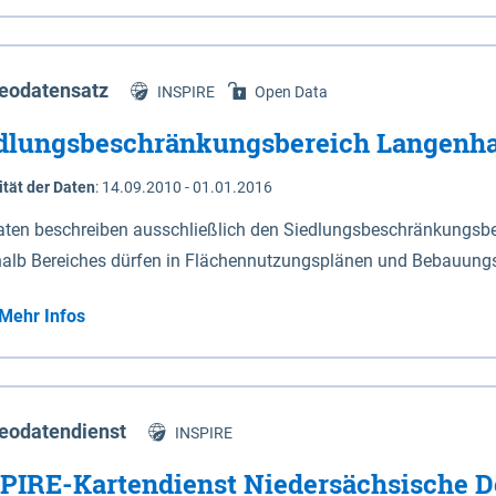
s Niedersachsen (vgl. Abb. 4-1) entlang der Elbe zwischen Sch
mkilometer 472,5 bei Schnackenburg bis 569 bei Lauenburg). Da
w-Dannenberg und Lüneburg.
eodatensatz
INSPIRE
Open Data
dlungsbeschränkungsbereich Langenh
ität der Daten
:
14.09.2010 - 01.01.2016
aten beschreiben ausschließlich den Siedlungsbeschränkungsb
halb Bereiches dürfen in Flächennutzungsplänen und Bebauungs
utzungen und besonders lärmempfindliche Einrichtungen darges
Mehr Infos
eodatendienst
INSPIRE
PIRE-Kartendienst Niedersächsische D