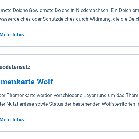
mete Deiche Gewidmete Deiche in Niedersachsen. Ein Deich erhä
asserdeiches oder Schutzdeiches durch Widmung, die die Deic
mete Deiche gelten die Bestimmungen des Niedersächsischen De
Mehr Infos
t enthalten. Sperrwerke Sperrwerke sind Bauwerke mit Sperrvorrichtungen in Tidegewässern, die dem
z eines Gebietes vor erhöhten Tiden, vor allem vor Sturmfluten
enannten Art erhält die Eigenschaft eines Sperrwerkes durch W
richt.
eodatensatz
menkarte Wolf
eser Themenkarte werden verschiedene Layer rund um das Thema 
ter Nutztierrisse sowie Status der bestehenden Wolfsterritorien 
Mehr Infos