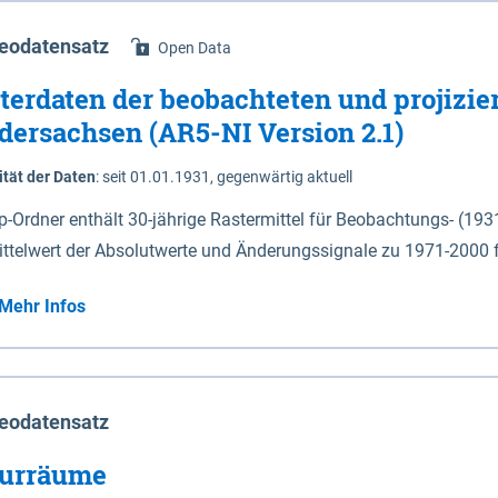
eodatensatz
Open Data
terdaten der beobachteten und projizie
dersachsen (AR5-NI Version 2.1)
ität der Daten
:
seit 01.01.1931, gegenwärtig aktuell
ip-Ordner enthält 30-jährige Rastermittel für Beobachtungs- (19
ittelwert der Absolutwerte und Änderungssignale zu 1971-2000 
P2.6 (2031-2060 und 2071-2100) im Koordinatensystem epsg:4647 (UTM32) 
Mehr Infos
su: Sommer (Jun. - Aug.) - au: Herbst (Sep. - Nov.) - wi: Winter (Dez. - Feb.) - hyr:
logisches Jahr (Nov. - Okt.) - hsu: Hydrologisches Sommerhalbjah
r. - Sep.) - vd: Vegetationsruhe (Okt. - Mär.) Neben den Rasterdaten ist eine
mation zu den Dateinamen und für eine Darstellung im GIS eine 
eodatensatz
lor-code gegeben.
urräume