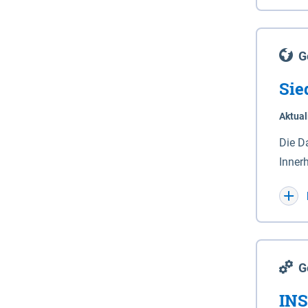
Lande
(Stro
Lücho
G
Sie
Aktual
Die D
Inner
Wohnn
G
INS