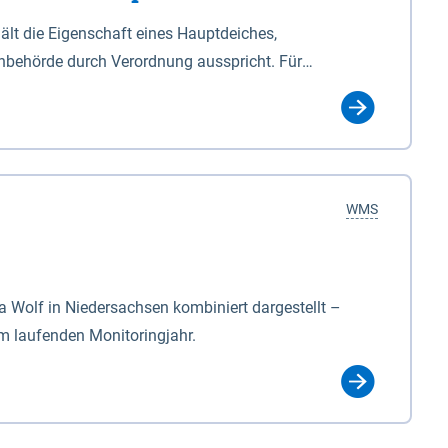
lt die Eigenschaft eines Hauptdeiches,
hbehörde durch Verordnung ausspricht. Für
ichgesetzes (NDG). Die Widmung "2.Deichlinie" ist
, zu dienen bestimmt sind (§2 Abs.3 NDG). Ein Bauwerk
idmung, die die Deichbehörde durch Verordnung
WMS
Wolf in Niedersachsen kombiniert dargestellt –
im laufenden Monitoringjahr.