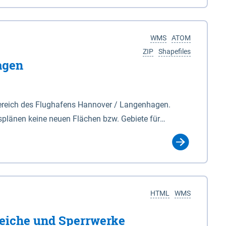
nackenburg im Osten und Hohnstorf (Elbe) im Westen
s Biosphärenreservat umfasst Teile der Landkreise
WMS
ATOM
ZIP
Shapefiles
agen
ereich des Flughafens Hannover / Langenhagen.
plänen keine neuen Flächen bzw. Gebiete für
tellt oder festgesetzt werden.
HTML
WMS
eiche und Sperrwerke