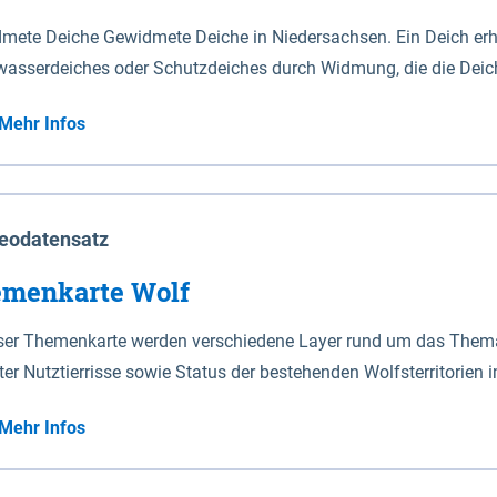
mete Deiche Gewidmete Deiche in Niedersachsen. Ein Deich erhä
asserdeiches oder Schutzdeiches durch Widmung, die die Deic
mete Deiche gelten die Bestimmungen des Niedersächsischen De
Mehr Infos
t enthalten. Sperrwerke Sperrwerke sind Bauwerke mit Sperrvorrichtungen in Tidegewässern, die dem
z eines Gebietes vor erhöhten Tiden, vor allem vor Sturmfluten
enannten Art erhält die Eigenschaft eines Sperrwerkes durch W
richt.
eodatensatz
menkarte Wolf
eser Themenkarte werden verschiedene Layer rund um das Thema 
ter Nutztierrisse sowie Status der bestehenden Wolfsterritorien 
Mehr Infos