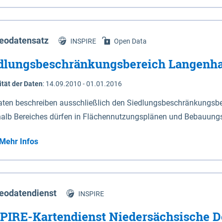
s Niedersachsen (vgl. Abb. 4-1) entlang der Elbe zwischen Sch
mkilometer 472,5 bei Schnackenburg bis 569 bei Lauenburg). Da
w-Dannenberg und Lüneburg.
eodatensatz
INSPIRE
Open Data
dlungsbeschränkungsbereich Langenh
ität der Daten
:
14.09.2010 - 01.01.2016
aten beschreiben ausschließlich den Siedlungsbeschränkungsb
halb Bereiches dürfen in Flächennutzungsplänen und Bebauungs
utzungen und besonders lärmempfindliche Einrichtungen darges
Mehr Infos
eodatendienst
INSPIRE
PIRE-Kartendienst Niedersächsische D