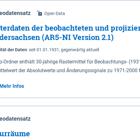
eodatensatz
Open Data
terdaten der beobachteten und projizie
dersachsen (AR5-NI Version 2.1)
ität der Daten
:
seit 01.01.1931, gegenwärtig aktuell
ip-Ordner enthält 30-jährige Rastermittel für Beobachtungs- (19
ittelwert der Absolutwerte und Änderungssignale zu 1971-2000 
P2.6 (2031-2060 und 2071-2100) im Koordinatensystem epsg:4647 (UTM32) 
Mehr Infos
su: Sommer (Jun. - Aug.) - au: Herbst (Sep. - Nov.) - wi: Winter (Dez. - Feb.) - hyr:
logisches Jahr (Nov. - Okt.) - hsu: Hydrologisches Sommerhalbjah
r. - Sep.) - vd: Vegetationsruhe (Okt. - Mär.) Neben den Rasterdaten ist eine
mation zu den Dateinamen und für eine Darstellung im GIS eine 
eodatensatz
lor-code gegeben.
urräume