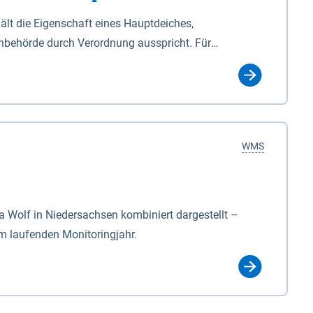
lt die Eigenschaft eines Hauptdeiches,
hbehörde durch Verordnung ausspricht. Für
ichgesetzes (NDG). Die Widmung "2.Deichlinie" ist
, zu dienen bestimmt sind (§2 Abs.3 NDG). Ein Bauwerk
idmung, die die Deichbehörde durch Verordnung
WMS
Wolf in Niedersachsen kombiniert dargestellt –
im laufenden Monitoringjahr.