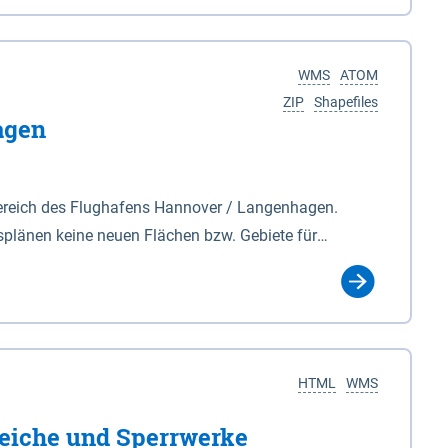
nackenburg im Osten und Hohnstorf (Elbe) im Westen
s Biosphärenreservat umfasst Teile der Landkreise
WMS
ATOM
ZIP
Shapefiles
agen
ereich des Flughafens Hannover / Langenhagen.
plänen keine neuen Flächen bzw. Gebiete für
tellt oder festgesetzt werden.
HTML
WMS
eiche und Sperrwerke