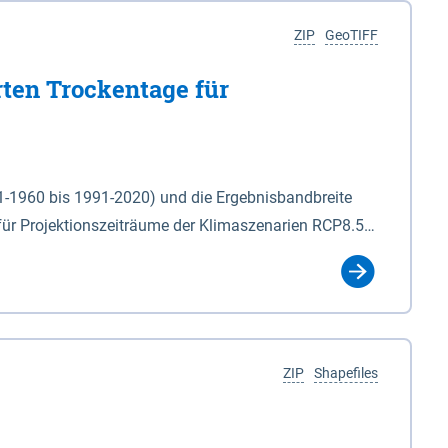
ZIP
GeoTIFF
rten Trockentage für
31-1960 bis 1991-2020) und die Ergebnisbandbreite
für Projektionszeiträume der Klimaszenarien RCP8.5
für die Zeiteinheiten: - yr: Kalenderjahr
r (Mai - Okt.) - hwi: Hydrologisches Winterhalbjahr
Klassifizierung der Rasterdaten mit Klassenname und
ZIP
Shapefiles