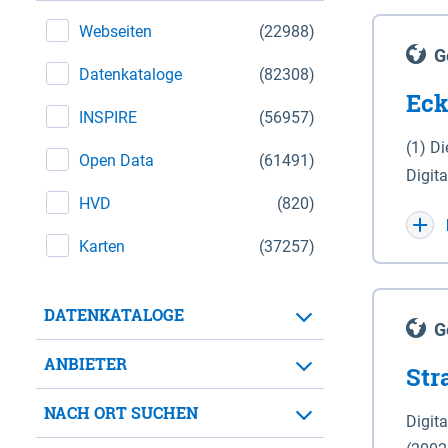
Webseiten
(22988)
G
Datenkataloge
(82308)
Eck
INSPIRE
(56957)
(1) D
Open Data
(61491)
Digit
HVD
(820)
Maßstab 1 : 10 000 (A
WGS 8
Karten
(37257)
Unive
für d
DATENKATALOGE
der in 
G
Natio
ANBIETER
Str
zwisc
nicht
NACH ORT SUCHEN
Digit
Lande