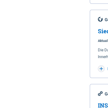
Lande
(Stro
Lücho
G
Sie
Aktual
Die D
Inner
Wohnn
G
INS