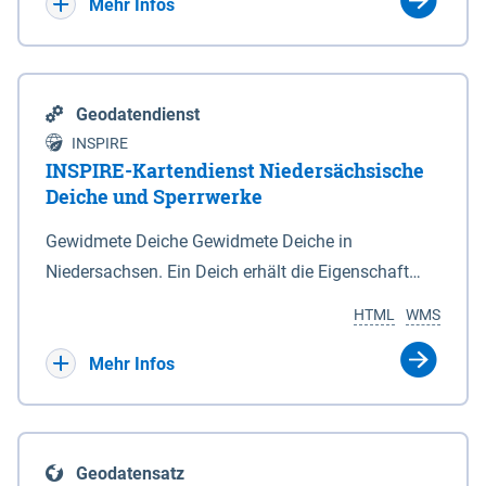
Bebauungsplänen keine neuen Flächen bzw.
Mehr Infos
Gebiete für Wohnnutzungen und besonders
lärmempfindliche Einrichtungen dargestellt oder
festgesetzt werden.
Geodatendienst
INSPIRE
INSPIRE-Kartendienst Niedersächsische
Deiche und Sperrwerke
Gewidmete Deiche Gewidmete Deiche in
Niedersachsen. Ein Deich erhält die Eigenschaft
eines Hauptdeiches, Hochwasserdeiches oder
HTML
WMS
Schutzdeiches durch Widmung, die die
Deichbehörde durch Verordnung ausspricht. Für
Mehr Infos
gewidmete Deiche gelten die Bestimmungen des
Niedersächsischen Deichgesetzes (NDG). Die
Widmung "2.Deichlinie" ist im Datenbestand nicht
Geodatensatz
enthalten. Sperrwerke Sperrwerke sind Bauwerke