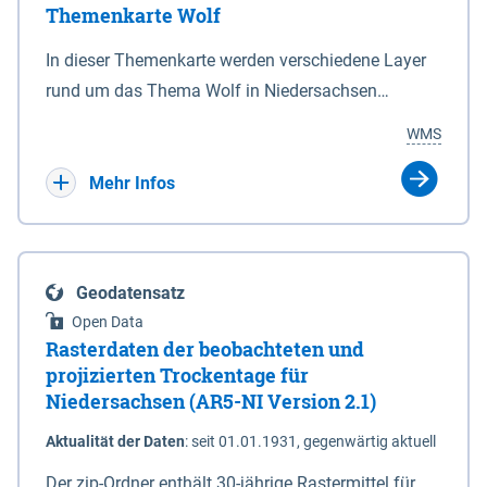
Themenkarte Wolf
mit Sperrvorrichtungen in Tidegewässern, die dem
Schutz eines Gebietes vor erhöhten Tiden, vor allem
In dieser Themenkarte werden verschiedene Layer
vor Sturmfluten, zu dienen bestimmt sind (§2 Abs.3
rund um das Thema Wolf in Niedersachsen
NDG). Ein Bauwerk der genannten Art erhält die
kombiniert dargestellt – darunter Nutztierrisse
WMS
Eigenschaft eines Sperrwerkes durch Widmung, die
sowie Status der bestehenden Wolfsterritorien im
die Deichbehörde durch Verordnung ausspricht.
laufenden Monitoringjahr.
Mehr Infos
Geodatensatz
Open Data
Rasterdaten der beobachteten und
projizierten Trockentage für
Niedersachsen (AR5-NI Version 2.1)
Aktualität der Daten
:
seit 01.01.1931, gegenwärtig aktuell
Der zip-Ordner enthält 30-jährige Rastermittel für