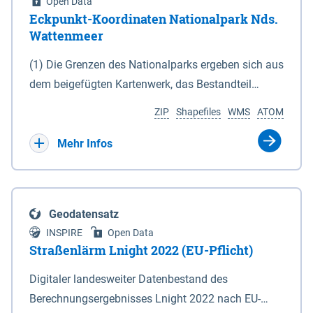
Open Data
Eckpunkt-Koordinaten Nationalpark Nds.
Wattenmeer
(1) Die Grenzen des Nationalparks ergeben sich aus
dem beigefügten Kartenwerk, das Bestandteil
dieses Gesetzes ist: 1. Digitale Topografische Karte
ZIP
Shapefiles
WMS
ATOM
(DTK) im Maßstab 1 : 100 000 (Anlage 2), 2.
verkleinerte Amtliche Karte 1 : 5 000 (AK5) im
Mehr Infos
Maßstab 1 : 10 000 (Anlage 3). Die geografischen
Koordinaten der Anlagen 2 und 3 sind im
geodätischen Referenzsystem WGS 84 sowie als
Geodatensatz
projizierte Koordinaten im Europäischen
INSPIRE
Open Data
Terrestrischen Referenzsystem 1989 (ETRS 89) mit
Straßenlärm Lnight 2022 (EU-Pflicht)
der Universalen Transversalen Mercator-Abbildung
Digitaler landesweiter Datenbestand des
bezogen auf die Zone 32 N (UTM 32N) dargestellt
Berechnungsergebnisses Lnight 2022 nach EU-
(Anlage 4); Gleiches gilt für die geografischen