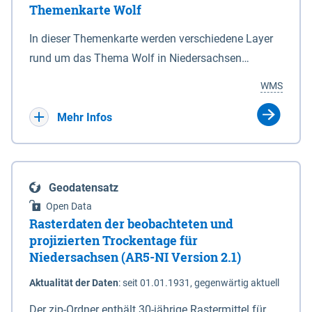
Themenkarte Wolf
mit Sperrvorrichtungen in Tidegewässern, die dem
Schutz eines Gebietes vor erhöhten Tiden, vor allem
In dieser Themenkarte werden verschiedene Layer
vor Sturmfluten, zu dienen bestimmt sind (§2 Abs.3
rund um das Thema Wolf in Niedersachsen
NDG). Ein Bauwerk der genannten Art erhält die
kombiniert dargestellt – darunter Nutztierrisse
WMS
Eigenschaft eines Sperrwerkes durch Widmung, die
sowie Status der bestehenden Wolfsterritorien im
die Deichbehörde durch Verordnung ausspricht.
laufenden Monitoringjahr.
Mehr Infos
Geodatensatz
Open Data
Rasterdaten der beobachteten und
projizierten Trockentage für
Niedersachsen (AR5-NI Version 2.1)
Aktualität der Daten
:
seit 01.01.1931, gegenwärtig aktuell
Der zip-Ordner enthält 30-jährige Rastermittel für