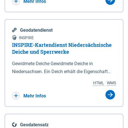
Bebauungsplänen keine neuen Flächen bzw.
Mehr Infos
Gebiete für Wohnnutzungen und besonders
lärmempfindliche Einrichtungen dargestellt oder
festgesetzt werden.
Geodatendienst
INSPIRE
INSPIRE-Kartendienst Niedersächsische
Deiche und Sperrwerke
Gewidmete Deiche Gewidmete Deiche in
Niedersachsen. Ein Deich erhält die Eigenschaft
eines Hauptdeiches, Hochwasserdeiches oder
HTML
WMS
Schutzdeiches durch Widmung, die die
Deichbehörde durch Verordnung ausspricht. Für
Mehr Infos
gewidmete Deiche gelten die Bestimmungen des
Niedersächsischen Deichgesetzes (NDG). Die
Widmung "2.Deichlinie" ist im Datenbestand nicht
Geodatensatz
enthalten. Sperrwerke Sperrwerke sind Bauwerke