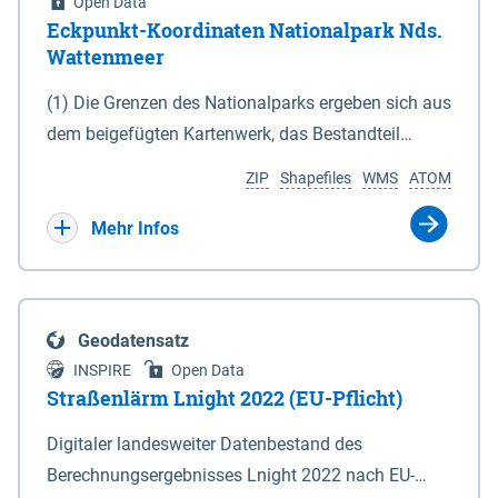
Open Data
Eckpunkt-Koordinaten Nationalpark Nds.
Wattenmeer
(1) Die Grenzen des Nationalparks ergeben sich aus
dem beigefügten Kartenwerk, das Bestandteil
dieses Gesetzes ist: 1. Digitale Topografische Karte
ZIP
Shapefiles
WMS
ATOM
(DTK) im Maßstab 1 : 100 000 (Anlage 2), 2.
verkleinerte Amtliche Karte 1 : 5 000 (AK5) im
Mehr Infos
Maßstab 1 : 10 000 (Anlage 3). Die geografischen
Koordinaten der Anlagen 2 und 3 sind im
geodätischen Referenzsystem WGS 84 sowie als
Geodatensatz
projizierte Koordinaten im Europäischen
INSPIRE
Open Data
Terrestrischen Referenzsystem 1989 (ETRS 89) mit
Straßenlärm Lnight 2022 (EU-Pflicht)
der Universalen Transversalen Mercator-Abbildung
Digitaler landesweiter Datenbestand des
bezogen auf die Zone 32 N (UTM 32N) dargestellt
Berechnungsergebnisses Lnight 2022 nach EU-
(Anlage 4); Gleiches gilt für die geografischen