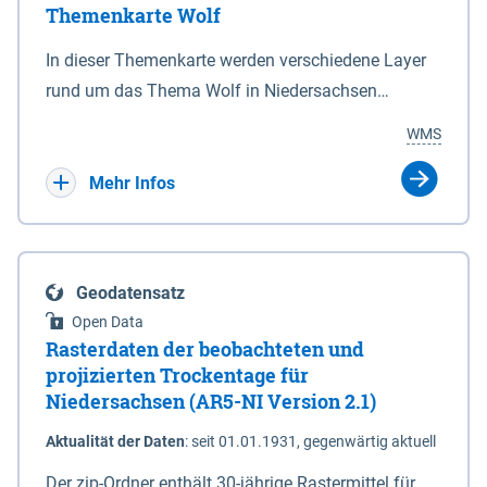
Themenkarte Wolf
mit Sperrvorrichtungen in Tidegewässern, die dem
Schutz eines Gebietes vor erhöhten Tiden, vor allem
In dieser Themenkarte werden verschiedene Layer
vor Sturmfluten, zu dienen bestimmt sind (§2 Abs.3
rund um das Thema Wolf in Niedersachsen
NDG). Ein Bauwerk der genannten Art erhält die
kombiniert dargestellt – darunter Nutztierrisse
WMS
Eigenschaft eines Sperrwerkes durch Widmung, die
sowie Status der bestehenden Wolfsterritorien im
die Deichbehörde durch Verordnung ausspricht.
laufenden Monitoringjahr.
Mehr Infos
Geodatensatz
Open Data
Rasterdaten der beobachteten und
projizierten Trockentage für
Niedersachsen (AR5-NI Version 2.1)
Aktualität der Daten
:
seit 01.01.1931, gegenwärtig aktuell
Der zip-Ordner enthält 30-jährige Rastermittel für