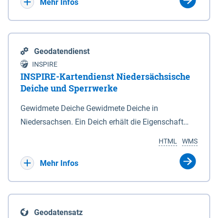
Bebauungsplänen keine neuen Flächen bzw.
Mehr Infos
Gebiete für Wohnnutzungen und besonders
lärmempfindliche Einrichtungen dargestellt oder
festgesetzt werden.
Geodatendienst
INSPIRE
INSPIRE-Kartendienst Niedersächsische
Deiche und Sperrwerke
Gewidmete Deiche Gewidmete Deiche in
Niedersachsen. Ein Deich erhält die Eigenschaft
eines Hauptdeiches, Hochwasserdeiches oder
HTML
WMS
Schutzdeiches durch Widmung, die die
Deichbehörde durch Verordnung ausspricht. Für
Mehr Infos
gewidmete Deiche gelten die Bestimmungen des
Niedersächsischen Deichgesetzes (NDG). Die
Widmung "2.Deichlinie" ist im Datenbestand nicht
Geodatensatz
enthalten. Sperrwerke Sperrwerke sind Bauwerke