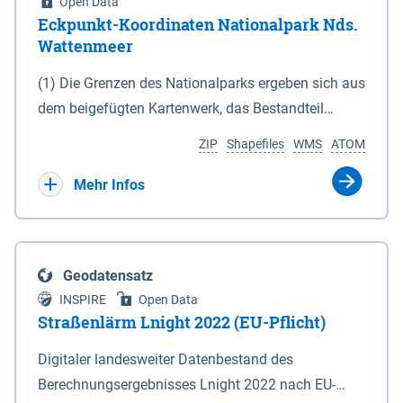
Open Data
Eckpunkt-Koordinaten Nationalpark Nds.
Wattenmeer
(1) Die Grenzen des Nationalparks ergeben sich aus
dem beigefügten Kartenwerk, das Bestandteil
dieses Gesetzes ist: 1. Digitale Topografische Karte
ZIP
Shapefiles
WMS
ATOM
(DTK) im Maßstab 1 : 100 000 (Anlage 2), 2.
verkleinerte Amtliche Karte 1 : 5 000 (AK5) im
Mehr Infos
Maßstab 1 : 10 000 (Anlage 3). Die geografischen
Koordinaten der Anlagen 2 und 3 sind im
geodätischen Referenzsystem WGS 84 sowie als
Geodatensatz
projizierte Koordinaten im Europäischen
INSPIRE
Open Data
Terrestrischen Referenzsystem 1989 (ETRS 89) mit
Straßenlärm Lnight 2022 (EU-Pflicht)
der Universalen Transversalen Mercator-Abbildung
Digitaler landesweiter Datenbestand des
bezogen auf die Zone 32 N (UTM 32N) dargestellt
Berechnungsergebnisses Lnight 2022 nach EU-
(Anlage 4); Gleiches gilt für die geografischen