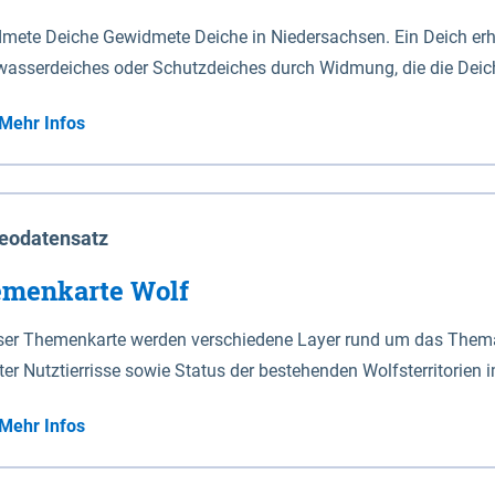
mete Deiche Gewidmete Deiche in Niedersachsen. Ein Deich erhä
asserdeiches oder Schutzdeiches durch Widmung, die die Deic
mete Deiche gelten die Bestimmungen des Niedersächsischen De
Mehr Infos
t enthalten. Sperrwerke Sperrwerke sind Bauwerke mit Sperrvorrichtungen in Tidegewässern, die dem
z eines Gebietes vor erhöhten Tiden, vor allem vor Sturmfluten
enannten Art erhält die Eigenschaft eines Sperrwerkes durch W
richt.
eodatensatz
menkarte Wolf
eser Themenkarte werden verschiedene Layer rund um das Thema 
ter Nutztierrisse sowie Status der bestehenden Wolfsterritorien 
Mehr Infos