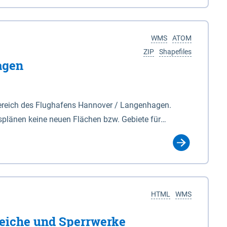
nackenburg im Osten und Hohnstorf (Elbe) im Westen
s Biosphärenreservat umfasst Teile der Landkreise
WMS
ATOM
ZIP
Shapefiles
agen
ereich des Flughafens Hannover / Langenhagen.
plänen keine neuen Flächen bzw. Gebiete für
tellt oder festgesetzt werden.
HTML
WMS
eiche und Sperrwerke