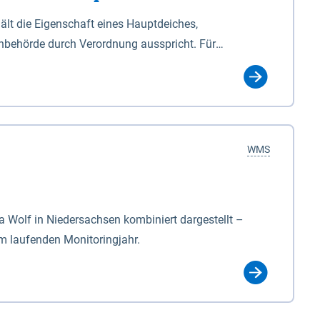
lt die Eigenschaft eines Hauptdeiches,
hbehörde durch Verordnung ausspricht. Für
ichgesetzes (NDG). Die Widmung "2.Deichlinie" ist
, zu dienen bestimmt sind (§2 Abs.3 NDG). Ein Bauwerk
idmung, die die Deichbehörde durch Verordnung
WMS
Wolf in Niedersachsen kombiniert dargestellt –
im laufenden Monitoringjahr.