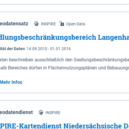
s Niedersachsen (vgl. Abb. 4-1) entlang der Elbe zwischen Sch
mkilometer 472,5 bei Schnackenburg bis 569 bei Lauenburg). Da
w-Dannenberg und Lüneburg.
eodatensatz
INSPIRE
Open Data
dlungsbeschränkungsbereich Langenh
ität der Daten
:
14.09.2010 - 01.01.2016
aten beschreiben ausschließlich den Siedlungsbeschränkungsb
halb Bereiches dürfen in Flächennutzungsplänen und Bebauungs
utzungen und besonders lärmempfindliche Einrichtungen darges
Mehr Infos
eodatendienst
INSPIRE
PIRE-Kartendienst Niedersächsische D