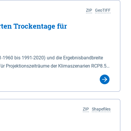
ZIP
GeoTIFF
rten Trockentage für
31-1960 bis 1991-2020) und die Ergebnisbandbreite
für Projektionszeiträume der Klimaszenarien RCP8.5
für die Zeiteinheiten: - yr: Kalenderjahr
r (Mai - Okt.) - hwi: Hydrologisches Winterhalbjahr
Klassifizierung der Rasterdaten mit Klassenname und
ZIP
Shapefiles