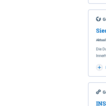
Lande
(Stro
Lücho
G
Sie
Aktual
Die D
Inner
Wohnn
G
INS