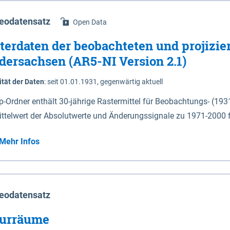
eodatensatz
Open Data
terdaten der beobachteten und projizie
dersachsen (AR5-NI Version 2.1)
ität der Daten
:
seit 01.01.1931, gegenwärtig aktuell
ip-Ordner enthält 30-jährige Rastermittel für Beobachtungs- (19
ittelwert der Absolutwerte und Änderungssignale zu 1971-2000 
P2.6 (2031-2060 und 2071-2100) im Koordinatensystem epsg:4647 (UTM32) 
Mehr Infos
su: Sommer (Jun. - Aug.) - au: Herbst (Sep. - Nov.) - wi: Winter (Dez. - Feb.) - hyr:
logisches Jahr (Nov. - Okt.) - hsu: Hydrologisches Sommerhalbjah
r. - Sep.) - vd: Vegetationsruhe (Okt. - Mär.) Neben den Rasterdaten ist eine
mation zu den Dateinamen und für eine Darstellung im GIS eine 
eodatensatz
lor-code gegeben.
urräume