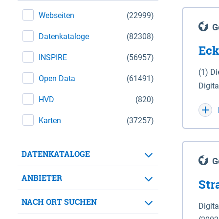
Webseiten
(22999)
G
Datenkataloge
(82308)
Eck
INSPIRE
(56957)
(1) D
Open Data
(61491)
Digit
HVD
(820)
Maßstab 1 : 10 000 (A
WGS 8
Karten
(37257)
Unive
für d
DATENKATALOGE
der in 
G
Natio
ANBIETER
Str
zwisc
nicht
NACH ORT SUCHEN
Digit
Lande