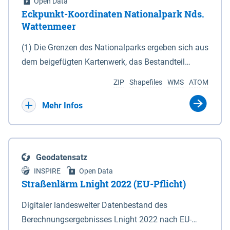
Open Data
Eckpunkt-Koordinaten Nationalpark Nds.
Wattenmeer
(1) Die Grenzen des Nationalparks ergeben sich aus
dem beigefügten Kartenwerk, das Bestandteil
dieses Gesetzes ist: 1. Digitale Topografische Karte
ZIP
Shapefiles
WMS
ATOM
(DTK) im Maßstab 1 : 100 000 (Anlage 2), 2.
verkleinerte Amtliche Karte 1 : 5 000 (AK5) im
Mehr Infos
Maßstab 1 : 10 000 (Anlage 3). Die geografischen
Koordinaten der Anlagen 2 und 3 sind im
geodätischen Referenzsystem WGS 84 sowie als
Geodatensatz
projizierte Koordinaten im Europäischen
INSPIRE
Open Data
Terrestrischen Referenzsystem 1989 (ETRS 89) mit
Straßenlärm Lnight 2022 (EU-Pflicht)
der Universalen Transversalen Mercator-Abbildung
Digitaler landesweiter Datenbestand des
bezogen auf die Zone 32 N (UTM 32N) dargestellt
Berechnungsergebnisses Lnight 2022 nach EU-
(Anlage 4); Gleiches gilt für die geografischen