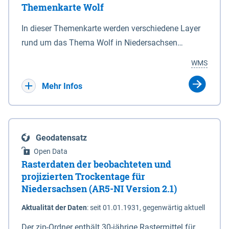
Themenkarte Wolf
mit Sperrvorrichtungen in Tidegewässern, die dem
Schutz eines Gebietes vor erhöhten Tiden, vor allem
In dieser Themenkarte werden verschiedene Layer
vor Sturmfluten, zu dienen bestimmt sind (§2 Abs.3
rund um das Thema Wolf in Niedersachsen
NDG). Ein Bauwerk der genannten Art erhält die
kombiniert dargestellt – darunter Nutztierrisse
WMS
Eigenschaft eines Sperrwerkes durch Widmung, die
sowie Status der bestehenden Wolfsterritorien im
die Deichbehörde durch Verordnung ausspricht.
laufenden Monitoringjahr.
Mehr Infos
Geodatensatz
Open Data
Rasterdaten der beobachteten und
projizierten Trockentage für
Niedersachsen (AR5-NI Version 2.1)
Aktualität der Daten
:
seit 01.01.1931, gegenwärtig aktuell
Der zip-Ordner enthält 30-jährige Rastermittel für