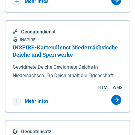
Bebauungsplänen keine neuen Flächen bzw.
Mehr Infos
Gebiete für Wohnnutzungen und besonders
lärmempfindliche Einrichtungen dargestellt oder
festgesetzt werden.
Geodatendienst
INSPIRE
INSPIRE-Kartendienst Niedersächsische
Deiche und Sperrwerke
Gewidmete Deiche Gewidmete Deiche in
Niedersachsen. Ein Deich erhält die Eigenschaft
eines Hauptdeiches, Hochwasserdeiches oder
HTML
WMS
Schutzdeiches durch Widmung, die die
Deichbehörde durch Verordnung ausspricht. Für
Mehr Infos
gewidmete Deiche gelten die Bestimmungen des
Niedersächsischen Deichgesetzes (NDG). Die
Widmung "2.Deichlinie" ist im Datenbestand nicht
Geodatensatz
enthalten. Sperrwerke Sperrwerke sind Bauwerke