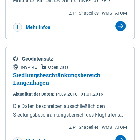
ein Rechtsanspruch besteht nicht. Je
Elbtalaue“ ist Teil des von der UNESCO 1997
Deiches. 6In diesem Fall macht das für den
Antragssteller(in) können höchstens 50.000 € /
anerkannten, länderübergreifenden
Naturschutz zuständige Ministerium soweit
ZIP
Shapefiles
WMS
ATOM
Jahr gewährt werden, Beträge unter 500 € werden
Biosphärenreservates Flusslandschaft Elbe. Es
erforderlich die Anlagen 2 und 3 neu bekannt. Der
nicht bewilligt. Billigkeitsleistungen werden nur
wurde durch das Gesetz über das
Mehr Infos
Datensatz liefert die Grenzen als Vektoren. Die GIS-
gewährt für Ackerflächen mit Winterkulturen
Biosphärenreservat Niedersächsische Elbtalaue am
Daten können unter der Rubrik "Verweise" herunter
(Winterweizen, Wintergerste, Winterraps,
23.11.2002 mit einer Gesamtfläche von 56.760 ha
geladen werden.
Wintertriticale, Dinkel) innerhalb der aktuell
eingerichtet. Das Biosphärenreservat
Geodatensatz
geltenden Naturschutzkulisse gem. der
„Niedersächsische Elbtalaue“ erstreckt sich 100
INSPIRE
Open Data
Fördermaßnahmen Nr. 8.2.6.3.24 NG 1 „Nordische
Kilometer südöstlich von Hamburg auf einer Länge
Siedlungsbeschränkungsbereich
Gastvögel – naturschutzgerechte Bewirtschaftung
von ca. 80 km am nordöstlichen Rand des Landes
Langenhagen
auf Ackerland“ der Agrarumweltmaßnahme (NiB-
Niedersachsen (vgl. Abb. 4-1) entlang der Elbe
Aktualität der Daten
:
14.09.2010 - 01.01.2016
AUM). Eine Teilnahme an NG1 ist aber nicht
zwischen Schnackenburg im Osten und Hohnstorf
zwingende Antragsvoraussetzung.
(Elbe) im Westen (Stromkilometer 472,5 bei
Die Daten beschreiben ausschließlich den
Schnackenburg bis 569 bei Lauenburg). Das
Siedlungsbeschränkungsbereich des Flughafens
Biosphärenreservat umfasst Teile der Landkreise
Hannover / Langenhagen. Innerhalb Bereiches
ZIP
Shapefiles
WMS
ATOM
Lüchow-Dannenberg und Lüneburg.
dürfen in Flächennutzungsplänen und