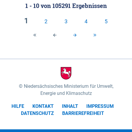
1 - 10
von
105291
Ergebnissen
Klassifizierung der Rasterdaten mit Klassenname
fünf Untereinheiten vertreten (nach MEYNEN &
und hexcolor-code gegeben.
SCHMITHÜSEN 1961, vgl.). Das „Wittenberger
1
2
3
4
5
Stromland“ mit dem „Wittenberger Elbtal“ und der
Geestinsel „Höhbeck“ im Südosten des
Untersuchungsgebietes umfasst die Gartower
Marsch und nimmt rund 10% des
Biosphärenreservates ein. Es wird von der Elbe und
ihren Zuflüssen Aland und Seege geprägt. Das
„Elbtal zwischen Lenzen und Boizenburg“ mit dem
„Dömitz-Boizenburger Talsandund Dünengebiet“,
Niedersächsisches Ministerium für Umwelt,
dem „Stromland zwischen Lenzen und Boizenburg“
Energie und Klimaschutz
und dem „Dünenplateau Carrenziener Forst“, nimmt
HILFE
KONTAKT
INHALT
IMPRESSUM
mit rund 56% den überwiegenden Teil der Fläche
DATENSCHUTZ
BARRIEREFREIHEIT
des Untersuchungsgebietes ein. Das „Lauenburger
Elbtal“ mit dem „Scharnebecker Talsand- und
Dünengebiet“, dem „Neetze-Sietland“ und der