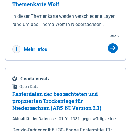
Themenkarte Wolf
mit Sperrvorrichtungen in Tidegewässern, die dem
Schutz eines Gebietes vor erhöhten Tiden, vor allem
In dieser Themenkarte werden verschiedene Layer
vor Sturmfluten, zu dienen bestimmt sind (§2 Abs.3
rund um das Thema Wolf in Niedersachsen
NDG). Ein Bauwerk der genannten Art erhält die
kombiniert dargestellt – darunter Nutztierrisse
WMS
Eigenschaft eines Sperrwerkes durch Widmung, die
sowie Status der bestehenden Wolfsterritorien im
die Deichbehörde durch Verordnung ausspricht.
laufenden Monitoringjahr.
Mehr Infos
Geodatensatz
Open Data
Rasterdaten der beobachteten und
projizierten Trockentage für
Niedersachsen (AR5-NI Version 2.1)
Aktualität der Daten
:
seit 01.01.1931, gegenwärtig aktuell
Der zip-Ordner enthält 30-jährige Rastermittel für