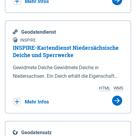
Bebauungsplänen keine neuen Flächen bzw.
Mehr Infos
Gebiete für Wohnnutzungen und besonders
lärmempfindliche Einrichtungen dargestellt oder
festgesetzt werden.
Geodatendienst
INSPIRE
INSPIRE-Kartendienst Niedersächsische
Deiche und Sperrwerke
Gewidmete Deiche Gewidmete Deiche in
Niedersachsen. Ein Deich erhält die Eigenschaft
eines Hauptdeiches, Hochwasserdeiches oder
HTML
WMS
Schutzdeiches durch Widmung, die die
Deichbehörde durch Verordnung ausspricht. Für
Mehr Infos
gewidmete Deiche gelten die Bestimmungen des
Niedersächsischen Deichgesetzes (NDG). Die
Widmung "2.Deichlinie" ist im Datenbestand nicht
Geodatensatz
enthalten. Sperrwerke Sperrwerke sind Bauwerke