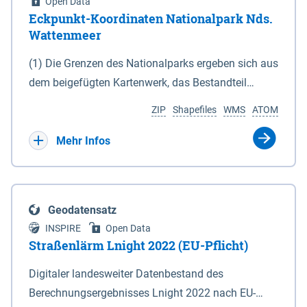
Open Data
Eckpunkt-Koordinaten Nationalpark Nds.
Wattenmeer
(1) Die Grenzen des Nationalparks ergeben sich aus
dem beigefügten Kartenwerk, das Bestandteil
dieses Gesetzes ist: 1. Digitale Topografische Karte
ZIP
Shapefiles
WMS
ATOM
(DTK) im Maßstab 1 : 100 000 (Anlage 2), 2.
verkleinerte Amtliche Karte 1 : 5 000 (AK5) im
Mehr Infos
Maßstab 1 : 10 000 (Anlage 3). Die geografischen
Koordinaten der Anlagen 2 und 3 sind im
geodätischen Referenzsystem WGS 84 sowie als
Geodatensatz
projizierte Koordinaten im Europäischen
INSPIRE
Open Data
Terrestrischen Referenzsystem 1989 (ETRS 89) mit
Straßenlärm Lnight 2022 (EU-Pflicht)
der Universalen Transversalen Mercator-Abbildung
Digitaler landesweiter Datenbestand des
bezogen auf die Zone 32 N (UTM 32N) dargestellt
Berechnungsergebnisses Lnight 2022 nach EU-
(Anlage 4); Gleiches gilt für die geografischen