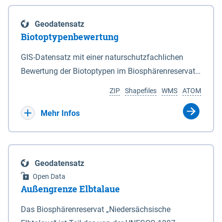
eine neue Grundlage für freiwillige
Göttingen sind nicht Bestandteil dieses
Grenzen des Nationalparks sind in den Anlagen 2
Ausgleichszahlungen an von Rastspitzen
Datensatzes dies gilt ebenso für die im Bundesland
und 3 durch Punktlinien dargestellt. 2Auf den in den
Geodatensatz
betroffene Bewirtschafter geschaffen. Die Richtlinie
Bremen liegenden Berechnungsergebnisse.
Anlagen 2 und 3 durch eine unterbrochene
Biotoptypenbewertung
ist am 03.04.2019 veröffentlicht worden.
Punktlinie gekennzeichneten Grenzabschnitten ist
Bewirtschafter haben die Möglichkeit, die durch
GIS-Datensatz mit einer naturschutzfachlichen
die mittlere Hochwasserlinie maßgeblich. 3Auf den
rastende und überwinternde nordische Gastvögel
Bewertung der Biotoptypen im Biosphärenreservat
in den Anlagen 2 und 3 durch eine rote Punktlinie
infolge Äsung auf Ackerflächen hervorgerufene
Niedersächsische Elbtalaue.
gekennzeichneten Abschnitten ist die seeseitige
ZIP
Shapefiles
WMS
ATOM
Großschadensereignisse (Rastspitzen) und die
Grenze des Deiches (§ 4 Abs. 3 des
damit einhergehenden hohen Ertragsverluste
Mehr Infos
Niedersächsischen Deichgesetzes) maßgeblich.
anteilig ausgleichen zu lassen. Dadurch soll die
4Für den Verlauf der in den Anlagen 2 und 3 durch
Akzeptanz von weit überdurchschnittlich großen
eine schwarze nicht unterbrochene Punktlinie
Aufkommen nordischer Gastvögel in den
gekennzeichneten Grenzen ist die Karte
Geodatensatz
betroffenen Gebieten verbessert und der Schutz für
maßgeblich. 5Soweit gemäß Satz 3 die seeseitige
Open Data
diese Vogelarten in Niedersachsen gestärkt werden.
Grenze des Deiches die Grenze des Nationalparks
Außengrenze Elbtalaue
Bei den Billigkeitsleistungen handelt es sich um
bildet, verändert sich diese Grenze mit den
eine freiwillige Zahlung des Landes Niedersachsen,
Das Biosphärenreservat „Niedersächsische
zugelassenen Veränderungen des vorhandenen