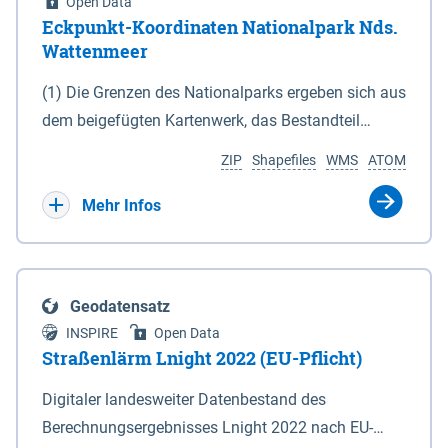
Open Data
Eckpunkt-Koordinaten Nationalpark Nds.
Wattenmeer
(1) Die Grenzen des Nationalparks ergeben sich aus
dem beigefügten Kartenwerk, das Bestandteil
dieses Gesetzes ist: 1. Digitale Topografische Karte
ZIP
Shapefiles
WMS
ATOM
(DTK) im Maßstab 1 : 100 000 (Anlage 2), 2.
verkleinerte Amtliche Karte 1 : 5 000 (AK5) im
Mehr Infos
Maßstab 1 : 10 000 (Anlage 3). Die geografischen
Koordinaten der Anlagen 2 und 3 sind im
geodätischen Referenzsystem WGS 84 sowie als
Geodatensatz
projizierte Koordinaten im Europäischen
INSPIRE
Open Data
Terrestrischen Referenzsystem 1989 (ETRS 89) mit
Straßenlärm Lnight 2022 (EU-Pflicht)
der Universalen Transversalen Mercator-Abbildung
Digitaler landesweiter Datenbestand des
bezogen auf die Zone 32 N (UTM 32N) dargestellt
Berechnungsergebnisses Lnight 2022 nach EU-
(Anlage 4); Gleiches gilt für die geografischen