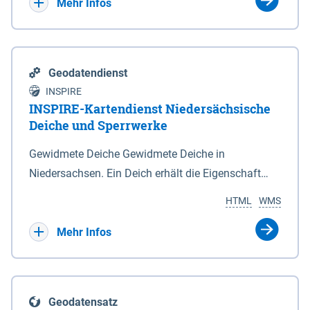
Bebauungsplänen keine neuen Flächen bzw.
Mehr Infos
Gebiete für Wohnnutzungen und besonders
lärmempfindliche Einrichtungen dargestellt oder
festgesetzt werden.
Geodatendienst
INSPIRE
INSPIRE-Kartendienst Niedersächsische
Deiche und Sperrwerke
Gewidmete Deiche Gewidmete Deiche in
Niedersachsen. Ein Deich erhält die Eigenschaft
eines Hauptdeiches, Hochwasserdeiches oder
HTML
WMS
Schutzdeiches durch Widmung, die die
Deichbehörde durch Verordnung ausspricht. Für
Mehr Infos
gewidmete Deiche gelten die Bestimmungen des
Niedersächsischen Deichgesetzes (NDG). Die
Widmung "2.Deichlinie" ist im Datenbestand nicht
Geodatensatz
enthalten. Sperrwerke Sperrwerke sind Bauwerke