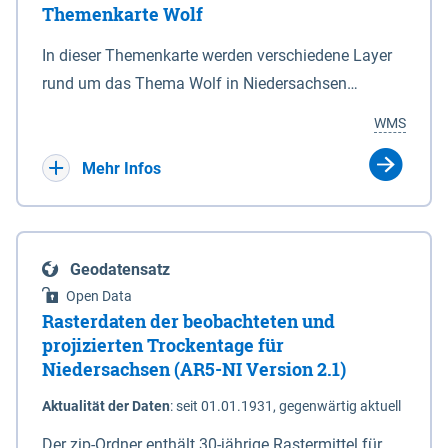
Themenkarte Wolf
mit Sperrvorrichtungen in Tidegewässern, die dem
Schutz eines Gebietes vor erhöhten Tiden, vor allem
In dieser Themenkarte werden verschiedene Layer
vor Sturmfluten, zu dienen bestimmt sind (§2 Abs.3
rund um das Thema Wolf in Niedersachsen
NDG). Ein Bauwerk der genannten Art erhält die
kombiniert dargestellt – darunter Nutztierrisse
WMS
Eigenschaft eines Sperrwerkes durch Widmung, die
sowie Status der bestehenden Wolfsterritorien im
die Deichbehörde durch Verordnung ausspricht.
laufenden Monitoringjahr.
Mehr Infos
Geodatensatz
Open Data
Rasterdaten der beobachteten und
projizierten Trockentage für
Niedersachsen (AR5-NI Version 2.1)
Aktualität der Daten
:
seit 01.01.1931, gegenwärtig aktuell
Der zip-Ordner enthält 30-jährige Rastermittel für