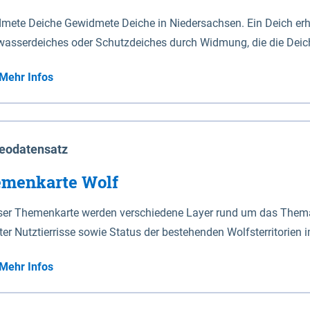
mete Deiche Gewidmete Deiche in Niedersachsen. Ein Deich erhä
asserdeiches oder Schutzdeiches durch Widmung, die die Deic
mete Deiche gelten die Bestimmungen des Niedersächsischen De
Mehr Infos
t enthalten. Sperrwerke Sperrwerke sind Bauwerke mit Sperrvorrichtungen in Tidegewässern, die dem
z eines Gebietes vor erhöhten Tiden, vor allem vor Sturmfluten
enannten Art erhält die Eigenschaft eines Sperrwerkes durch W
richt.
eodatensatz
menkarte Wolf
eser Themenkarte werden verschiedene Layer rund um das Thema 
ter Nutztierrisse sowie Status der bestehenden Wolfsterritorien 
Mehr Infos