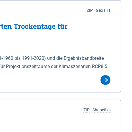
ZIP
GeoTIFF
rten Trockentage für
31-1960 bis 1991-2020) und die Ergebnisbandbreite
für Projektionszeiträume der Klimaszenarien RCP8.5
für die Zeiteinheiten: - yr: Kalenderjahr
r (Mai - Okt.) - hwi: Hydrologisches Winterhalbjahr
Klassifizierung der Rasterdaten mit Klassenname und
ZIP
Shapefiles