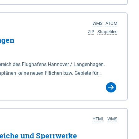
nackenburg im Osten und Hohnstorf (Elbe) im Westen
s Biosphärenreservat umfasst Teile der Landkreise
WMS
ATOM
ZIP
Shapefiles
agen
ereich des Flughafens Hannover / Langenhagen.
plänen keine neuen Flächen bzw. Gebiete für
tellt oder festgesetzt werden.
HTML
WMS
eiche und Sperrwerke