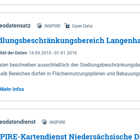
s Niedersachsen (vgl. Abb. 4-1) entlang der Elbe zwischen Sch
mkilometer 472,5 bei Schnackenburg bis 569 bei Lauenburg). Da
w-Dannenberg und Lüneburg.
eodatensatz
INSPIRE
Open Data
dlungsbeschränkungsbereich Langenh
ität der Daten
:
14.09.2010 - 01.01.2016
aten beschreiben ausschließlich den Siedlungsbeschränkungsb
halb Bereiches dürfen in Flächennutzungsplänen und Bebauungs
utzungen und besonders lärmempfindliche Einrichtungen darges
Mehr Infos
eodatendienst
INSPIRE
PIRE-Kartendienst Niedersächsische D