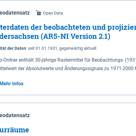
eodatensatz
Open Data
terdaten der beobachteten und projizie
dersachsen (AR5-NI Version 2.1)
ität der Daten
:
seit 01.01.1931, gegenwärtig aktuell
ip-Ordner enthält 30-jährige Rastermittel für Beobachtungs- (19
ittelwert der Absolutwerte und Änderungssignale zu 1971-2000 
P2.6 (2031-2060 und 2071-2100) im Koordinatensystem epsg:4647 (UTM32) 
Mehr Infos
su: Sommer (Jun. - Aug.) - au: Herbst (Sep. - Nov.) - wi: Winter (Dez. - Feb.) - hyr:
logisches Jahr (Nov. - Okt.) - hsu: Hydrologisches Sommerhalbjah
r. - Sep.) - vd: Vegetationsruhe (Okt. - Mär.) Neben den Rasterdaten ist eine
mation zu den Dateinamen und für eine Darstellung im GIS eine 
eodatensatz
lor-code gegeben.
urräume