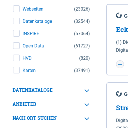
Webseiten
(23026)
G
Datenkataloge
(82544)
Eck
INSPIRE
(57064)
(1) D
Open Data
(61727)
Digit
HVD
(820)
Maßstab 1 : 10 000 (A
WGS 8
Karten
(37491)
Unive
für d
DATENKATALOGE
der in 
G
Natio
ANBIETER
Str
zwisc
nicht
NACH ORT SUCHEN
Digit
Lande