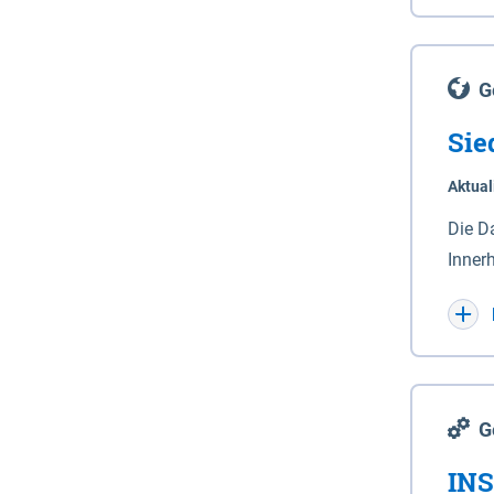
Lande
(Stro
Lücho
G
Sie
Aktual
Die D
Inner
Wohnn
G
INS