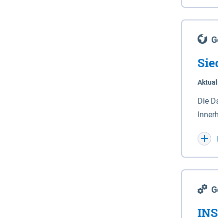
Lande
(Stro
Lücho
G
Sie
Aktual
Die D
Inner
Wohnn
G
INS