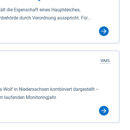
lt die Eigenschaft eines Hauptdeiches,
hbehörde durch Verordnung ausspricht. Für
ichgesetzes (NDG). Die Widmung "2.Deichlinie" ist
, zu dienen bestimmt sind (§2 Abs.3 NDG). Ein Bauwerk
idmung, die die Deichbehörde durch Verordnung
WMS
Wolf in Niedersachsen kombiniert dargestellt –
im laufenden Monitoringjahr.