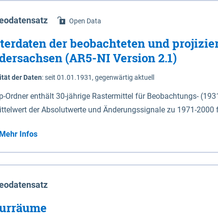
eodatensatz
Open Data
terdaten der beobachteten und projizie
dersachsen (AR5-NI Version 2.1)
ität der Daten
:
seit 01.01.1931, gegenwärtig aktuell
ip-Ordner enthält 30-jährige Rastermittel für Beobachtungs- (19
ittelwert der Absolutwerte und Änderungssignale zu 1971-2000 
P2.6 (2031-2060 und 2071-2100) im Koordinatensystem epsg:4647 (UTM32) 
Mehr Infos
su: Sommer (Jun. - Aug.) - au: Herbst (Sep. - Nov.) - wi: Winter (Dez. - Feb.) - hyr:
logisches Jahr (Nov. - Okt.) - hsu: Hydrologisches Sommerhalbjah
r. - Sep.) - vd: Vegetationsruhe (Okt. - Mär.) Neben den Rasterdaten ist eine
mation zu den Dateinamen und für eine Darstellung im GIS eine 
eodatensatz
lor-code gegeben.
urräume