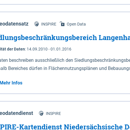
s Niedersachsen (vgl. Abb. 4-1) entlang der Elbe zwischen Sch
mkilometer 472,5 bei Schnackenburg bis 569 bei Lauenburg). Da
w-Dannenberg und Lüneburg.
eodatensatz
INSPIRE
Open Data
dlungsbeschränkungsbereich Langenh
ität der Daten
:
14.09.2010 - 01.01.2016
aten beschreiben ausschließlich den Siedlungsbeschränkungsb
halb Bereiches dürfen in Flächennutzungsplänen und Bebauungs
utzungen und besonders lärmempfindliche Einrichtungen darges
Mehr Infos
eodatendienst
INSPIRE
PIRE-Kartendienst Niedersächsische D