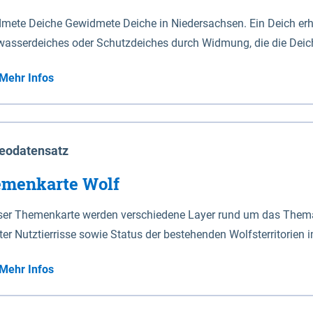
mete Deiche Gewidmete Deiche in Niedersachsen. Ein Deich erhä
asserdeiches oder Schutzdeiches durch Widmung, die die Deic
mete Deiche gelten die Bestimmungen des Niedersächsischen De
Mehr Infos
t enthalten. Sperrwerke Sperrwerke sind Bauwerke mit Sperrvorrichtungen in Tidegewässern, die dem
z eines Gebietes vor erhöhten Tiden, vor allem vor Sturmfluten
enannten Art erhält die Eigenschaft eines Sperrwerkes durch W
richt.
eodatensatz
menkarte Wolf
eser Themenkarte werden verschiedene Layer rund um das Thema 
ter Nutztierrisse sowie Status der bestehenden Wolfsterritorien 
Mehr Infos