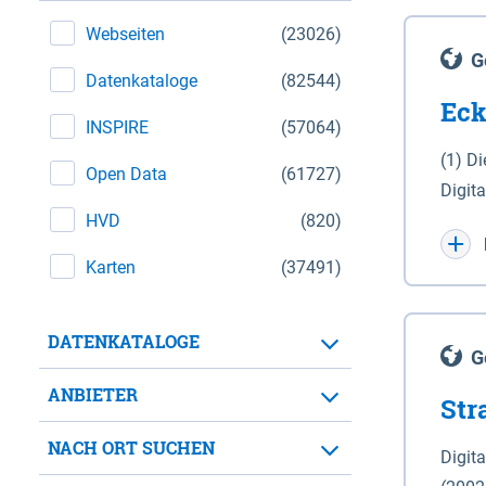
Webseiten
(23026)
G
Datenkataloge
(82544)
Eck
INSPIRE
(57064)
(1) D
Open Data
(61727)
Digit
HVD
(820)
Maßstab 1 : 10 000 (A
WGS 8
Karten
(37491)
Unive
für d
DATENKATALOGE
der in 
G
Natio
ANBIETER
Str
zwisc
nicht
NACH ORT SUCHEN
Digit
Lande