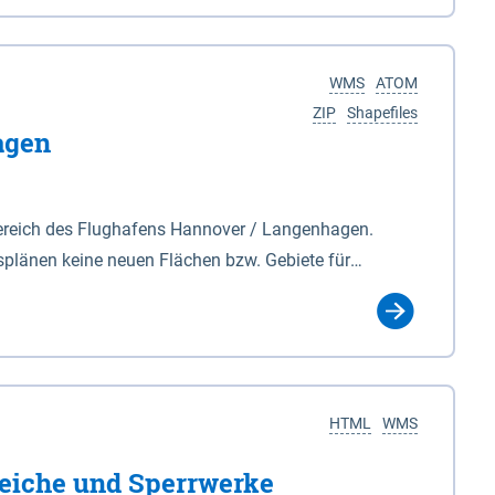
nackenburg im Osten und Hohnstorf (Elbe) im Westen
s Biosphärenreservat umfasst Teile der Landkreise
WMS
ATOM
ZIP
Shapefiles
agen
ereich des Flughafens Hannover / Langenhagen.
plänen keine neuen Flächen bzw. Gebiete für
tellt oder festgesetzt werden.
HTML
WMS
eiche und Sperrwerke