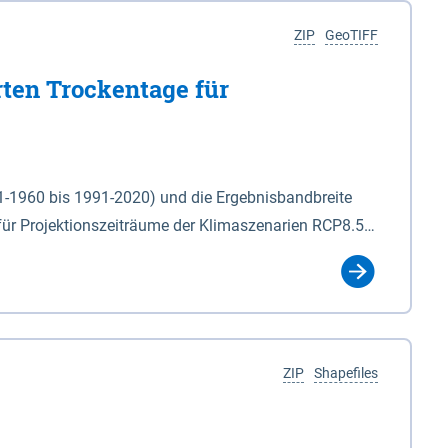
ZIP
GeoTIFF
rten Trockentage für
31-1960 bis 1991-2020) und die Ergebnisbandbreite
für Projektionszeiträume der Klimaszenarien RCP8.5
für die Zeiteinheiten: - yr: Kalenderjahr
r (Mai - Okt.) - hwi: Hydrologisches Winterhalbjahr
Klassifizierung der Rasterdaten mit Klassenname und
ZIP
Shapefiles