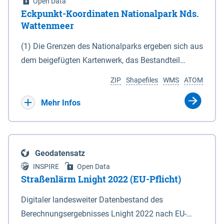
Open Data
Eckpunkt-Koordinaten Nationalpark Nds.
Wattenmeer
(1) Die Grenzen des Nationalparks ergeben sich aus
dem beigefügten Kartenwerk, das Bestandteil
dieses Gesetzes ist: 1. Digitale Topografische Karte
ZIP
Shapefiles
WMS
ATOM
(DTK) im Maßstab 1 : 100 000 (Anlage 2), 2.
verkleinerte Amtliche Karte 1 : 5 000 (AK5) im
Mehr Infos
Maßstab 1 : 10 000 (Anlage 3). Die geografischen
Koordinaten der Anlagen 2 und 3 sind im
geodätischen Referenzsystem WGS 84 sowie als
Geodatensatz
projizierte Koordinaten im Europäischen
INSPIRE
Open Data
Terrestrischen Referenzsystem 1989 (ETRS 89) mit
Straßenlärm Lnight 2022 (EU-Pflicht)
der Universalen Transversalen Mercator-Abbildung
Digitaler landesweiter Datenbestand des
bezogen auf die Zone 32 N (UTM 32N) dargestellt
Berechnungsergebnisses Lnight 2022 nach EU-
(Anlage 4); Gleiches gilt für die geografischen