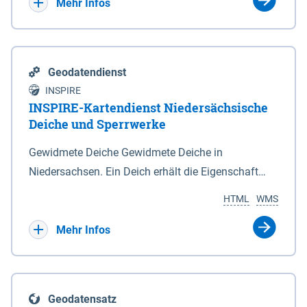
Bebauungsplänen keine neuen Flächen bzw.
Mehr Infos
Gebiete für Wohnnutzungen und besonders
lärmempfindliche Einrichtungen dargestellt oder
festgesetzt werden.
Geodatendienst
INSPIRE
INSPIRE-Kartendienst Niedersächsische
Deiche und Sperrwerke
Gewidmete Deiche Gewidmete Deiche in
Niedersachsen. Ein Deich erhält die Eigenschaft
eines Hauptdeiches, Hochwasserdeiches oder
HTML
WMS
Schutzdeiches durch Widmung, die die
Deichbehörde durch Verordnung ausspricht. Für
Mehr Infos
gewidmete Deiche gelten die Bestimmungen des
Niedersächsischen Deichgesetzes (NDG). Die
Widmung "2.Deichlinie" ist im Datenbestand nicht
Geodatensatz
enthalten. Sperrwerke Sperrwerke sind Bauwerke