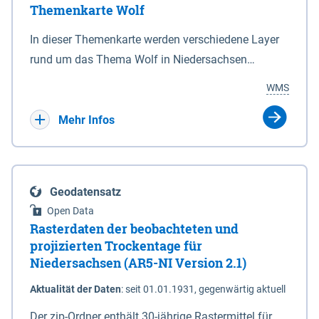
Themenkarte Wolf
mit Sperrvorrichtungen in Tidegewässern, die dem
Schutz eines Gebietes vor erhöhten Tiden, vor allem
In dieser Themenkarte werden verschiedene Layer
vor Sturmfluten, zu dienen bestimmt sind (§2 Abs.3
rund um das Thema Wolf in Niedersachsen
NDG). Ein Bauwerk der genannten Art erhält die
kombiniert dargestellt – darunter Nutztierrisse
WMS
Eigenschaft eines Sperrwerkes durch Widmung, die
sowie Status der bestehenden Wolfsterritorien im
die Deichbehörde durch Verordnung ausspricht.
laufenden Monitoringjahr.
Mehr Infos
Geodatensatz
Open Data
Rasterdaten der beobachteten und
projizierten Trockentage für
Niedersachsen (AR5-NI Version 2.1)
Aktualität der Daten
:
seit 01.01.1931, gegenwärtig aktuell
Der zip-Ordner enthält 30-jährige Rastermittel für