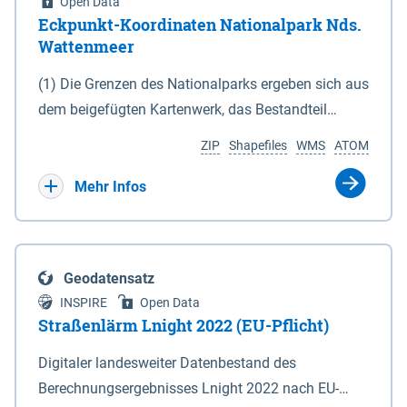
Open Data
Eckpunkt-Koordinaten Nationalpark Nds.
Wattenmeer
(1) Die Grenzen des Nationalparks ergeben sich aus
dem beigefügten Kartenwerk, das Bestandteil
dieses Gesetzes ist: 1. Digitale Topografische Karte
ZIP
Shapefiles
WMS
ATOM
(DTK) im Maßstab 1 : 100 000 (Anlage 2), 2.
verkleinerte Amtliche Karte 1 : 5 000 (AK5) im
Mehr Infos
Maßstab 1 : 10 000 (Anlage 3). Die geografischen
Koordinaten der Anlagen 2 und 3 sind im
geodätischen Referenzsystem WGS 84 sowie als
Geodatensatz
projizierte Koordinaten im Europäischen
INSPIRE
Open Data
Terrestrischen Referenzsystem 1989 (ETRS 89) mit
Straßenlärm Lnight 2022 (EU-Pflicht)
der Universalen Transversalen Mercator-Abbildung
Digitaler landesweiter Datenbestand des
bezogen auf die Zone 32 N (UTM 32N) dargestellt
Berechnungsergebnisses Lnight 2022 nach EU-
(Anlage 4); Gleiches gilt für die geografischen