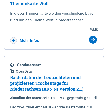
Themenkarte Wolf
mit Sperrvorrichtungen in Tidegewässern, die dem
Schutz eines Gebietes vor erhöhten Tiden, vor allem
In dieser Themenkarte werden verschiedene Layer
vor Sturmfluten, zu dienen bestimmt sind (§2 Abs.3
rund um das Thema Wolf in Niedersachsen
NDG). Ein Bauwerk der genannten Art erhält die
kombiniert dargestellt – darunter Nutztierrisse
WMS
Eigenschaft eines Sperrwerkes durch Widmung, die
sowie Status der bestehenden Wolfsterritorien im
die Deichbehörde durch Verordnung ausspricht.
laufenden Monitoringjahr.
Mehr Infos
Geodatensatz
Open Data
Rasterdaten der beobachteten und
projizierten Trockentage für
Niedersachsen (AR5-NI Version 2.1)
Aktualität der Daten
:
seit 01.01.1931, gegenwärtig aktuell
Der zip-Ordner enthält 30-jährige Rastermittel für