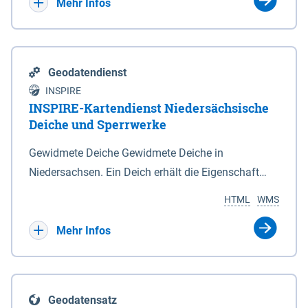
Bebauungsplänen keine neuen Flächen bzw.
Mehr Infos
Gebiete für Wohnnutzungen und besonders
lärmempfindliche Einrichtungen dargestellt oder
festgesetzt werden.
Geodatendienst
INSPIRE
INSPIRE-Kartendienst Niedersächsische
Deiche und Sperrwerke
Gewidmete Deiche Gewidmete Deiche in
Niedersachsen. Ein Deich erhält die Eigenschaft
eines Hauptdeiches, Hochwasserdeiches oder
HTML
WMS
Schutzdeiches durch Widmung, die die
Deichbehörde durch Verordnung ausspricht. Für
Mehr Infos
gewidmete Deiche gelten die Bestimmungen des
Niedersächsischen Deichgesetzes (NDG). Die
Widmung "2.Deichlinie" ist im Datenbestand nicht
Geodatensatz
enthalten. Sperrwerke Sperrwerke sind Bauwerke