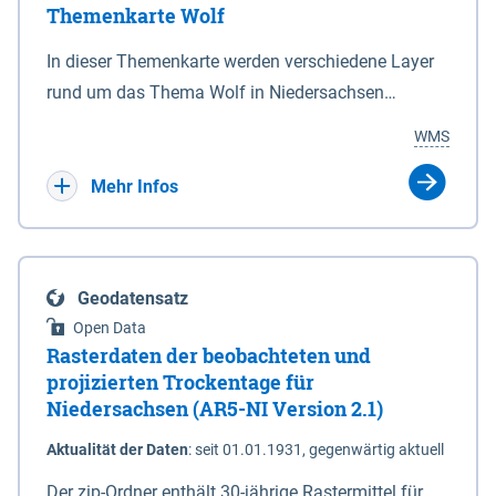
Themenkarte Wolf
mit Sperrvorrichtungen in Tidegewässern, die dem
Schutz eines Gebietes vor erhöhten Tiden, vor allem
In dieser Themenkarte werden verschiedene Layer
vor Sturmfluten, zu dienen bestimmt sind (§2 Abs.3
rund um das Thema Wolf in Niedersachsen
NDG). Ein Bauwerk der genannten Art erhält die
kombiniert dargestellt – darunter Nutztierrisse
WMS
Eigenschaft eines Sperrwerkes durch Widmung, die
sowie Status der bestehenden Wolfsterritorien im
die Deichbehörde durch Verordnung ausspricht.
laufenden Monitoringjahr.
Mehr Infos
Geodatensatz
Open Data
Rasterdaten der beobachteten und
projizierten Trockentage für
Niedersachsen (AR5-NI Version 2.1)
Aktualität der Daten
:
seit 01.01.1931, gegenwärtig aktuell
Der zip-Ordner enthält 30-jährige Rastermittel für