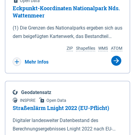
Open Data
Eckpunkt-Koordinaten Nationalpark Nds.
Wattenmeer
(1) Die Grenzen des Nationalparks ergeben sich aus
dem beigefügten Kartenwerk, das Bestandteil
dieses Gesetzes ist: 1. Digitale Topografische Karte
ZIP
Shapefiles
WMS
ATOM
(DTK) im Maßstab 1 : 100 000 (Anlage 2), 2.
verkleinerte Amtliche Karte 1 : 5 000 (AK5) im
Mehr Infos
Maßstab 1 : 10 000 (Anlage 3). Die geografischen
Koordinaten der Anlagen 2 und 3 sind im
geodätischen Referenzsystem WGS 84 sowie als
Geodatensatz
projizierte Koordinaten im Europäischen
INSPIRE
Open Data
Terrestrischen Referenzsystem 1989 (ETRS 89) mit
Straßenlärm Lnight 2022 (EU-Pflicht)
der Universalen Transversalen Mercator-Abbildung
Digitaler landesweiter Datenbestand des
bezogen auf die Zone 32 N (UTM 32N) dargestellt
Berechnungsergebnisses Lnight 2022 nach EU-
(Anlage 4); Gleiches gilt für die geografischen