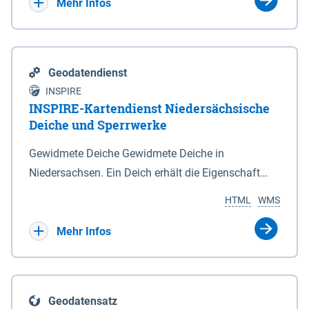
Bebauungsplänen keine neuen Flächen bzw.
Mehr Infos
Gebiete für Wohnnutzungen und besonders
lärmempfindliche Einrichtungen dargestellt oder
festgesetzt werden.
Geodatendienst
INSPIRE
INSPIRE-Kartendienst Niedersächsische
Deiche und Sperrwerke
Gewidmete Deiche Gewidmete Deiche in
Niedersachsen. Ein Deich erhält die Eigenschaft
eines Hauptdeiches, Hochwasserdeiches oder
HTML
WMS
Schutzdeiches durch Widmung, die die
Deichbehörde durch Verordnung ausspricht. Für
Mehr Infos
gewidmete Deiche gelten die Bestimmungen des
Niedersächsischen Deichgesetzes (NDG). Die
Widmung "2.Deichlinie" ist im Datenbestand nicht
Geodatensatz
enthalten. Sperrwerke Sperrwerke sind Bauwerke