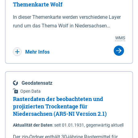
Themenkarte Wolf
mit Sperrvorrichtungen in Tidegewässern, die dem
Schutz eines Gebietes vor erhöhten Tiden, vor allem
In dieser Themenkarte werden verschiedene Layer
vor Sturmfluten, zu dienen bestimmt sind (§2 Abs.3
rund um das Thema Wolf in Niedersachsen
NDG). Ein Bauwerk der genannten Art erhält die
kombiniert dargestellt – darunter Nutztierrisse
WMS
Eigenschaft eines Sperrwerkes durch Widmung, die
sowie Status der bestehenden Wolfsterritorien im
die Deichbehörde durch Verordnung ausspricht.
laufenden Monitoringjahr.
Mehr Infos
Geodatensatz
Open Data
Rasterdaten der beobachteten und
projizierten Trockentage für
Niedersachsen (AR5-NI Version 2.1)
Aktualität der Daten
:
seit 01.01.1931, gegenwärtig aktuell
Der zip-Ordner enthält 30-jährige Rastermittel für