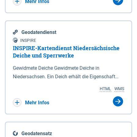
Bebauungsplänen keine neuen Flächen bzw.
Mehr Infos
Gebiete für Wohnnutzungen und besonders
lärmempfindliche Einrichtungen dargestellt oder
festgesetzt werden.
Geodatendienst
INSPIRE
INSPIRE-Kartendienst Niedersächsische
Deiche und Sperrwerke
Gewidmete Deiche Gewidmete Deiche in
Niedersachsen. Ein Deich erhält die Eigenschaft
eines Hauptdeiches, Hochwasserdeiches oder
HTML
WMS
Schutzdeiches durch Widmung, die die
Deichbehörde durch Verordnung ausspricht. Für
Mehr Infos
gewidmete Deiche gelten die Bestimmungen des
Niedersächsischen Deichgesetzes (NDG). Die
Widmung "2.Deichlinie" ist im Datenbestand nicht
Geodatensatz
enthalten. Sperrwerke Sperrwerke sind Bauwerke