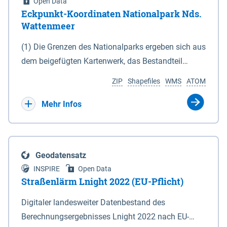
Open Data
Eckpunkt-Koordinaten Nationalpark Nds.
Wattenmeer
(1) Die Grenzen des Nationalparks ergeben sich aus
dem beigefügten Kartenwerk, das Bestandteil
dieses Gesetzes ist: 1. Digitale Topografische Karte
ZIP
Shapefiles
WMS
ATOM
(DTK) im Maßstab 1 : 100 000 (Anlage 2), 2.
verkleinerte Amtliche Karte 1 : 5 000 (AK5) im
Mehr Infos
Maßstab 1 : 10 000 (Anlage 3). Die geografischen
Koordinaten der Anlagen 2 und 3 sind im
geodätischen Referenzsystem WGS 84 sowie als
Geodatensatz
projizierte Koordinaten im Europäischen
INSPIRE
Open Data
Terrestrischen Referenzsystem 1989 (ETRS 89) mit
Straßenlärm Lnight 2022 (EU-Pflicht)
der Universalen Transversalen Mercator-Abbildung
Digitaler landesweiter Datenbestand des
bezogen auf die Zone 32 N (UTM 32N) dargestellt
Berechnungsergebnisses Lnight 2022 nach EU-
(Anlage 4); Gleiches gilt für die geografischen