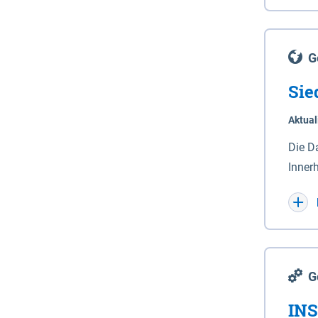
Lande
(Stro
Lücho
G
Sie
Aktual
Die D
Inner
Wohnn
G
INS