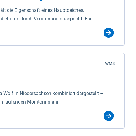
lt die Eigenschaft eines Hauptdeiches,
hbehörde durch Verordnung ausspricht. Für
ichgesetzes (NDG). Die Widmung "2.Deichlinie" ist
, zu dienen bestimmt sind (§2 Abs.3 NDG). Ein Bauwerk
idmung, die die Deichbehörde durch Verordnung
WMS
Wolf in Niedersachsen kombiniert dargestellt –
im laufenden Monitoringjahr.