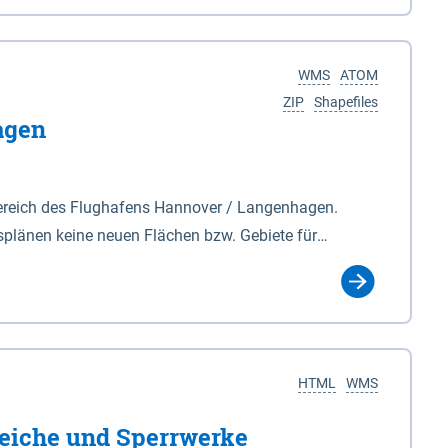
nackenburg im Osten und Hohnstorf (Elbe) im Westen
s Biosphärenreservat umfasst Teile der Landkreise
WMS
ATOM
ZIP
Shapefiles
agen
ereich des Flughafens Hannover / Langenhagen.
plänen keine neuen Flächen bzw. Gebiete für
tellt oder festgesetzt werden.
HTML
WMS
eiche und Sperrwerke