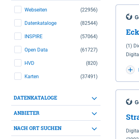
Webseiten
(22956)
G
Datenkataloge
(82544)
Eck
INSPIRE
(57064)
(1) D
Open Data
(61727)
Digit
HVD
(820)
Maßstab 1 : 10 000 (A
WGS 8
Karten
(37491)
Unive
für d
DATENKATALOGE
der in 
G
Natio
ANBIETER
Str
zwisc
nicht
NACH ORT SUCHEN
Digit
Lande