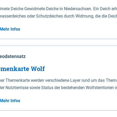
mete Deiche Gewidmete Deiche in Niedersachsen. Ein Deich erhä
asserdeiches oder Schutzdeiches durch Widmung, die die Deic
mete Deiche gelten die Bestimmungen des Niedersächsischen De
Mehr Infos
t enthalten. Sperrwerke Sperrwerke sind Bauwerke mit Sperrvorrichtungen in Tidegewässern, die dem
z eines Gebietes vor erhöhten Tiden, vor allem vor Sturmfluten
enannten Art erhält die Eigenschaft eines Sperrwerkes durch W
richt.
eodatensatz
menkarte Wolf
eser Themenkarte werden verschiedene Layer rund um das Thema 
ter Nutztierrisse sowie Status der bestehenden Wolfsterritorien 
Mehr Infos