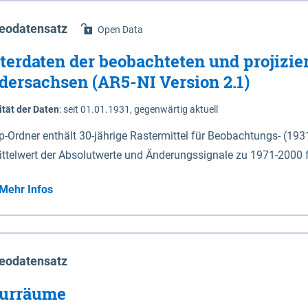
eodatensatz
Open Data
terdaten der beobachteten und projizie
dersachsen (AR5-NI Version 2.1)
ität der Daten
:
seit 01.01.1931, gegenwärtig aktuell
ip-Ordner enthält 30-jährige Rastermittel für Beobachtungs- (19
ittelwert der Absolutwerte und Änderungssignale zu 1971-2000 
P2.6 (2031-2060 und 2071-2100) im Koordinatensystem epsg:4647 (UTM32) 
Mehr Infos
su: Sommer (Jun. - Aug.) - au: Herbst (Sep. - Nov.) - wi: Winter (Dez. - Feb.) - hyr:
logisches Jahr (Nov. - Okt.) - hsu: Hydrologisches Sommerhalbjah
r. - Sep.) - vd: Vegetationsruhe (Okt. - Mär.) Neben den Rasterdaten ist eine
mation zu den Dateinamen und für eine Darstellung im GIS eine 
eodatensatz
lor-code gegeben.
urräume