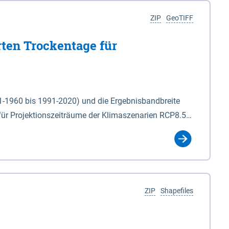
ZIP
GeoTIFF
rten Trockentage für
31-1960 bis 1991-2020) und die Ergebnisbandbreite
für Projektionszeiträume der Klimaszenarien RCP8.5
für die Zeiteinheiten: - yr: Kalenderjahr
r (Mai - Okt.) - hwi: Hydrologisches Winterhalbjahr
Klassifizierung der Rasterdaten mit Klassenname und
ZIP
Shapefiles