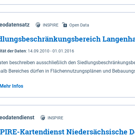
s Niedersachsen (vgl. Abb. 4-1) entlang der Elbe zwischen Sch
mkilometer 472,5 bei Schnackenburg bis 569 bei Lauenburg). Da
w-Dannenberg und Lüneburg.
eodatensatz
INSPIRE
Open Data
dlungsbeschränkungsbereich Langenh
ität der Daten
:
14.09.2010 - 01.01.2016
aten beschreiben ausschließlich den Siedlungsbeschränkungsb
halb Bereiches dürfen in Flächennutzungsplänen und Bebauungs
utzungen und besonders lärmempfindliche Einrichtungen darges
Mehr Infos
eodatendienst
INSPIRE
PIRE-Kartendienst Niedersächsische D