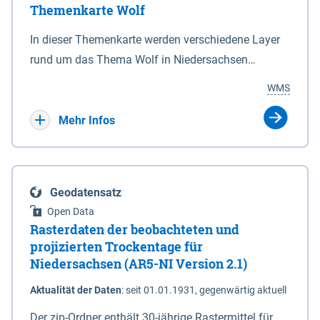
Themenkarte Wolf
mit Sperrvorrichtungen in Tidegewässern, die dem
Schutz eines Gebietes vor erhöhten Tiden, vor allem
In dieser Themenkarte werden verschiedene Layer
vor Sturmfluten, zu dienen bestimmt sind (§2 Abs.3
rund um das Thema Wolf in Niedersachsen
NDG). Ein Bauwerk der genannten Art erhält die
kombiniert dargestellt – darunter Nutztierrisse
WMS
Eigenschaft eines Sperrwerkes durch Widmung, die
sowie Status der bestehenden Wolfsterritorien im
die Deichbehörde durch Verordnung ausspricht.
laufenden Monitoringjahr.
Mehr Infos
Geodatensatz
Open Data
Rasterdaten der beobachteten und
projizierten Trockentage für
Niedersachsen (AR5-NI Version 2.1)
Aktualität der Daten
:
seit 01.01.1931, gegenwärtig aktuell
Der zip-Ordner enthält 30-jährige Rastermittel für