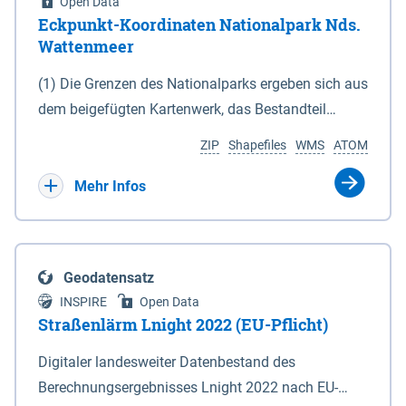
Open Data
Eckpunkt-Koordinaten Nationalpark Nds.
Wattenmeer
(1) Die Grenzen des Nationalparks ergeben sich aus
dem beigefügten Kartenwerk, das Bestandteil
dieses Gesetzes ist: 1. Digitale Topografische Karte
ZIP
Shapefiles
WMS
ATOM
(DTK) im Maßstab 1 : 100 000 (Anlage 2), 2.
verkleinerte Amtliche Karte 1 : 5 000 (AK5) im
Mehr Infos
Maßstab 1 : 10 000 (Anlage 3). Die geografischen
Koordinaten der Anlagen 2 und 3 sind im
geodätischen Referenzsystem WGS 84 sowie als
Geodatensatz
projizierte Koordinaten im Europäischen
INSPIRE
Open Data
Terrestrischen Referenzsystem 1989 (ETRS 89) mit
Straßenlärm Lnight 2022 (EU-Pflicht)
der Universalen Transversalen Mercator-Abbildung
Digitaler landesweiter Datenbestand des
bezogen auf die Zone 32 N (UTM 32N) dargestellt
Berechnungsergebnisses Lnight 2022 nach EU-
(Anlage 4); Gleiches gilt für die geografischen