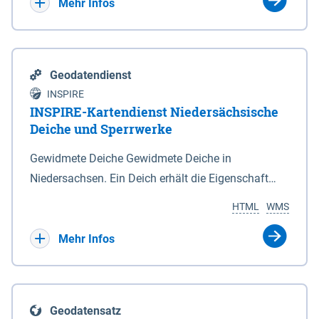
Bebauungsplänen keine neuen Flächen bzw.
Mehr Infos
Gebiete für Wohnnutzungen und besonders
lärmempfindliche Einrichtungen dargestellt oder
festgesetzt werden.
Geodatendienst
INSPIRE
INSPIRE-Kartendienst Niedersächsische
Deiche und Sperrwerke
Gewidmete Deiche Gewidmete Deiche in
Niedersachsen. Ein Deich erhält die Eigenschaft
eines Hauptdeiches, Hochwasserdeiches oder
HTML
WMS
Schutzdeiches durch Widmung, die die
Deichbehörde durch Verordnung ausspricht. Für
Mehr Infos
gewidmete Deiche gelten die Bestimmungen des
Niedersächsischen Deichgesetzes (NDG). Die
Widmung "2.Deichlinie" ist im Datenbestand nicht
Geodatensatz
enthalten. Sperrwerke Sperrwerke sind Bauwerke