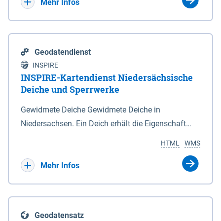
Bebauungsplänen keine neuen Flächen bzw.
Mehr Infos
Gebiete für Wohnnutzungen und besonders
lärmempfindliche Einrichtungen dargestellt oder
festgesetzt werden.
Geodatendienst
INSPIRE
INSPIRE-Kartendienst Niedersächsische
Deiche und Sperrwerke
Gewidmete Deiche Gewidmete Deiche in
Niedersachsen. Ein Deich erhält die Eigenschaft
eines Hauptdeiches, Hochwasserdeiches oder
HTML
WMS
Schutzdeiches durch Widmung, die die
Deichbehörde durch Verordnung ausspricht. Für
Mehr Infos
gewidmete Deiche gelten die Bestimmungen des
Niedersächsischen Deichgesetzes (NDG). Die
Widmung "2.Deichlinie" ist im Datenbestand nicht
Geodatensatz
enthalten. Sperrwerke Sperrwerke sind Bauwerke