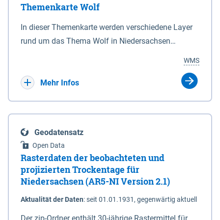
Themenkarte Wolf
mit Sperrvorrichtungen in Tidegewässern, die dem
Schutz eines Gebietes vor erhöhten Tiden, vor allem
In dieser Themenkarte werden verschiedene Layer
vor Sturmfluten, zu dienen bestimmt sind (§2 Abs.3
rund um das Thema Wolf in Niedersachsen
NDG). Ein Bauwerk der genannten Art erhält die
kombiniert dargestellt – darunter Nutztierrisse
WMS
Eigenschaft eines Sperrwerkes durch Widmung, die
sowie Status der bestehenden Wolfsterritorien im
die Deichbehörde durch Verordnung ausspricht.
laufenden Monitoringjahr.
Mehr Infos
Geodatensatz
Open Data
Rasterdaten der beobachteten und
projizierten Trockentage für
Niedersachsen (AR5-NI Version 2.1)
Aktualität der Daten
:
seit 01.01.1931, gegenwärtig aktuell
Der zip-Ordner enthält 30-jährige Rastermittel für