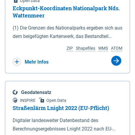
Open Data
Eckpunkt-Koordinaten Nationalpark Nds.
Wattenmeer
(1) Die Grenzen des Nationalparks ergeben sich aus
dem beigefügten Kartenwerk, das Bestandteil
dieses Gesetzes ist: 1. Digitale Topografische Karte
ZIP
Shapefiles
WMS
ATOM
(DTK) im Maßstab 1 : 100 000 (Anlage 2), 2.
verkleinerte Amtliche Karte 1 : 5 000 (AK5) im
Mehr Infos
Maßstab 1 : 10 000 (Anlage 3). Die geografischen
Koordinaten der Anlagen 2 und 3 sind im
geodätischen Referenzsystem WGS 84 sowie als
Geodatensatz
projizierte Koordinaten im Europäischen
INSPIRE
Open Data
Terrestrischen Referenzsystem 1989 (ETRS 89) mit
Straßenlärm Lnight 2022 (EU-Pflicht)
der Universalen Transversalen Mercator-Abbildung
Digitaler landesweiter Datenbestand des
bezogen auf die Zone 32 N (UTM 32N) dargestellt
Berechnungsergebnisses Lnight 2022 nach EU-
(Anlage 4); Gleiches gilt für die geografischen