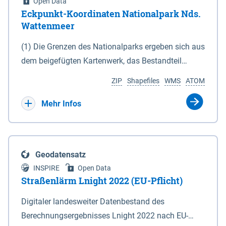
Open Data
Eckpunkt-Koordinaten Nationalpark Nds.
Wattenmeer
(1) Die Grenzen des Nationalparks ergeben sich aus
dem beigefügten Kartenwerk, das Bestandteil
dieses Gesetzes ist: 1. Digitale Topografische Karte
ZIP
Shapefiles
WMS
ATOM
(DTK) im Maßstab 1 : 100 000 (Anlage 2), 2.
verkleinerte Amtliche Karte 1 : 5 000 (AK5) im
Mehr Infos
Maßstab 1 : 10 000 (Anlage 3). Die geografischen
Koordinaten der Anlagen 2 und 3 sind im
geodätischen Referenzsystem WGS 84 sowie als
Geodatensatz
projizierte Koordinaten im Europäischen
INSPIRE
Open Data
Terrestrischen Referenzsystem 1989 (ETRS 89) mit
Straßenlärm Lnight 2022 (EU-Pflicht)
der Universalen Transversalen Mercator-Abbildung
Digitaler landesweiter Datenbestand des
bezogen auf die Zone 32 N (UTM 32N) dargestellt
Berechnungsergebnisses Lnight 2022 nach EU-
(Anlage 4); Gleiches gilt für die geografischen