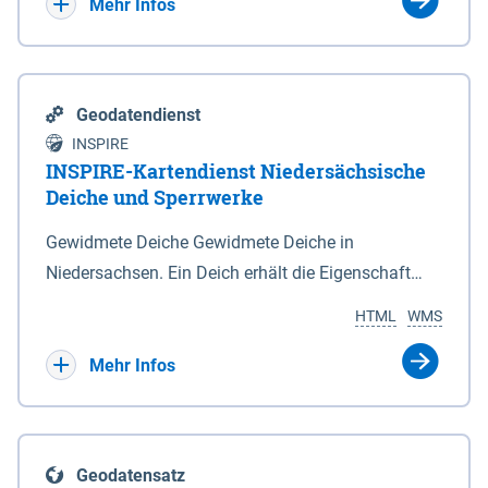
Bebauungsplänen keine neuen Flächen bzw.
Mehr Infos
Gebiete für Wohnnutzungen und besonders
lärmempfindliche Einrichtungen dargestellt oder
festgesetzt werden.
Geodatendienst
INSPIRE
INSPIRE-Kartendienst Niedersächsische
Deiche und Sperrwerke
Gewidmete Deiche Gewidmete Deiche in
Niedersachsen. Ein Deich erhält die Eigenschaft
eines Hauptdeiches, Hochwasserdeiches oder
HTML
WMS
Schutzdeiches durch Widmung, die die
Deichbehörde durch Verordnung ausspricht. Für
Mehr Infos
gewidmete Deiche gelten die Bestimmungen des
Niedersächsischen Deichgesetzes (NDG). Die
Widmung "2.Deichlinie" ist im Datenbestand nicht
Geodatensatz
enthalten. Sperrwerke Sperrwerke sind Bauwerke