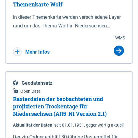
Themenkarte Wolf
mit Sperrvorrichtungen in Tidegewässern, die dem
Schutz eines Gebietes vor erhöhten Tiden, vor allem
In dieser Themenkarte werden verschiedene Layer
vor Sturmfluten, zu dienen bestimmt sind (§2 Abs.3
rund um das Thema Wolf in Niedersachsen
NDG). Ein Bauwerk der genannten Art erhält die
kombiniert dargestellt – darunter Nutztierrisse
WMS
Eigenschaft eines Sperrwerkes durch Widmung, die
sowie Status der bestehenden Wolfsterritorien im
die Deichbehörde durch Verordnung ausspricht.
laufenden Monitoringjahr.
Mehr Infos
Geodatensatz
Open Data
Rasterdaten der beobachteten und
projizierten Trockentage für
Niedersachsen (AR5-NI Version 2.1)
Aktualität der Daten
:
seit 01.01.1931, gegenwärtig aktuell
Der zip-Ordner enthält 30-jährige Rastermittel für