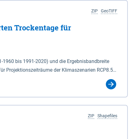
ZIP
GeoTIFF
rten Trockentage für
31-1960 bis 1991-2020) und die Ergebnisbandbreite
für Projektionszeiträume der Klimaszenarien RCP8.5
für die Zeiteinheiten: - yr: Kalenderjahr
r (Mai - Okt.) - hwi: Hydrologisches Winterhalbjahr
Klassifizierung der Rasterdaten mit Klassenname und
ZIP
Shapefiles