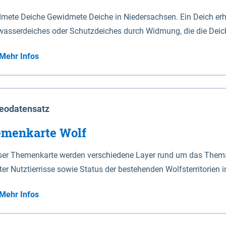
mete Deiche Gewidmete Deiche in Niedersachsen. Ein Deich erhä
asserdeiches oder Schutzdeiches durch Widmung, die die Deic
mete Deiche gelten die Bestimmungen des Niedersächsischen De
Mehr Infos
t enthalten. Sperrwerke Sperrwerke sind Bauwerke mit Sperrvorrichtungen in Tidegewässern, die dem
z eines Gebietes vor erhöhten Tiden, vor allem vor Sturmfluten
enannten Art erhält die Eigenschaft eines Sperrwerkes durch W
richt.
eodatensatz
menkarte Wolf
eser Themenkarte werden verschiedene Layer rund um das Thema 
ter Nutztierrisse sowie Status der bestehenden Wolfsterritorien 
Mehr Infos