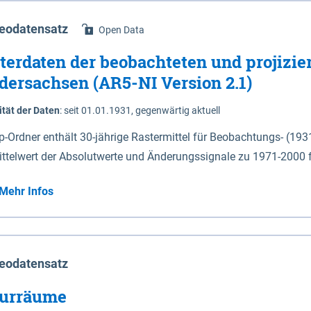
eodatensatz
Open Data
terdaten der beobachteten und projizie
dersachsen (AR5-NI Version 2.1)
ität der Daten
:
seit 01.01.1931, gegenwärtig aktuell
ip-Ordner enthält 30-jährige Rastermittel für Beobachtungs- (19
ittelwert der Absolutwerte und Änderungssignale zu 1971-2000 
P2.6 (2031-2060 und 2071-2100) im Koordinatensystem epsg:4647 (UTM32) 
Mehr Infos
su: Sommer (Jun. - Aug.) - au: Herbst (Sep. - Nov.) - wi: Winter (Dez. - Feb.) - hyr:
logisches Jahr (Nov. - Okt.) - hsu: Hydrologisches Sommerhalbjah
r. - Sep.) - vd: Vegetationsruhe (Okt. - Mär.) Neben den Rasterdaten ist eine
mation zu den Dateinamen und für eine Darstellung im GIS eine 
eodatensatz
lor-code gegeben.
urräume