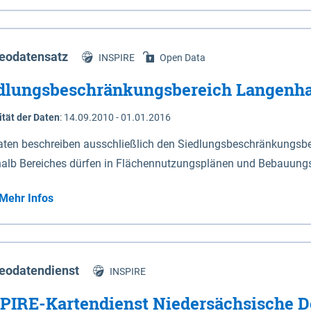
s Niedersachsen (vgl. Abb. 4-1) entlang der Elbe zwischen Sch
mkilometer 472,5 bei Schnackenburg bis 569 bei Lauenburg). Da
w-Dannenberg und Lüneburg.
eodatensatz
INSPIRE
Open Data
dlungsbeschränkungsbereich Langenh
ität der Daten
:
14.09.2010 - 01.01.2016
aten beschreiben ausschließlich den Siedlungsbeschränkungsb
halb Bereiches dürfen in Flächennutzungsplänen und Bebauungs
utzungen und besonders lärmempfindliche Einrichtungen darges
Mehr Infos
eodatendienst
INSPIRE
PIRE-Kartendienst Niedersächsische D