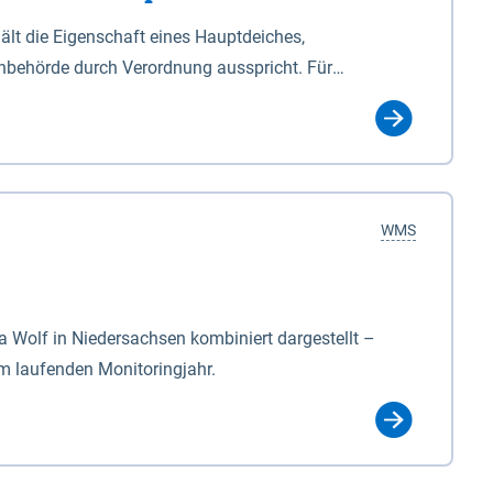
lt die Eigenschaft eines Hauptdeiches,
hbehörde durch Verordnung ausspricht. Für
ichgesetzes (NDG). Die Widmung "2.Deichlinie" ist
, zu dienen bestimmt sind (§2 Abs.3 NDG). Ein Bauwerk
idmung, die die Deichbehörde durch Verordnung
WMS
Wolf in Niedersachsen kombiniert dargestellt –
im laufenden Monitoringjahr.