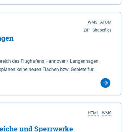
nackenburg im Osten und Hohnstorf (Elbe) im Westen
s Biosphärenreservat umfasst Teile der Landkreise
WMS
ATOM
ZIP
Shapefiles
agen
ereich des Flughafens Hannover / Langenhagen.
plänen keine neuen Flächen bzw. Gebiete für
tellt oder festgesetzt werden.
HTML
WMS
eiche und Sperrwerke