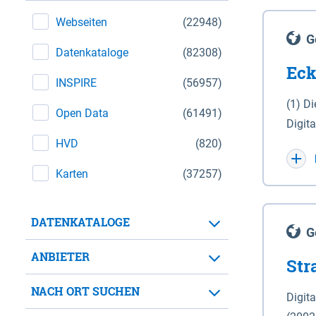
Webseiten
(22948)
G
Datenkataloge
(82308)
Eck
INSPIRE
(56957)
(1) D
Open Data
(61491)
Digit
HVD
(820)
Maßstab 1 : 10 000 (A
WGS 8
Karten
(37257)
Unive
für d
DATENKATALOGE
der in 
G
Natio
ANBIETER
Str
zwisc
nicht
NACH ORT SUCHEN
Digit
Lande