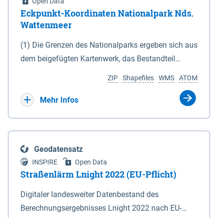
Open Data
Eckpunkt-Koordinaten Nationalpark Nds.
Wattenmeer
(1) Die Grenzen des Nationalparks ergeben sich aus
dem beigefügten Kartenwerk, das Bestandteil
dieses Gesetzes ist: 1. Digitale Topografische Karte
ZIP
Shapefiles
WMS
ATOM
(DTK) im Maßstab 1 : 100 000 (Anlage 2), 2.
verkleinerte Amtliche Karte 1 : 5 000 (AK5) im
Mehr Infos
Maßstab 1 : 10 000 (Anlage 3). Die geografischen
Koordinaten der Anlagen 2 und 3 sind im
geodätischen Referenzsystem WGS 84 sowie als
Geodatensatz
projizierte Koordinaten im Europäischen
INSPIRE
Open Data
Terrestrischen Referenzsystem 1989 (ETRS 89) mit
Straßenlärm Lnight 2022 (EU-Pflicht)
der Universalen Transversalen Mercator-Abbildung
Digitaler landesweiter Datenbestand des
bezogen auf die Zone 32 N (UTM 32N) dargestellt
Berechnungsergebnisses Lnight 2022 nach EU-
(Anlage 4); Gleiches gilt für die geografischen