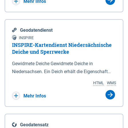
Bebauungsplänen keine neuen Flächen bzw.
Mehr Infos
Gebiete für Wohnnutzungen und besonders
lärmempfindliche Einrichtungen dargestellt oder
festgesetzt werden.
Geodatendienst
INSPIRE
INSPIRE-Kartendienst Niedersächsische
Deiche und Sperrwerke
Gewidmete Deiche Gewidmete Deiche in
Niedersachsen. Ein Deich erhält die Eigenschaft
eines Hauptdeiches, Hochwasserdeiches oder
HTML
WMS
Schutzdeiches durch Widmung, die die
Deichbehörde durch Verordnung ausspricht. Für
Mehr Infos
gewidmete Deiche gelten die Bestimmungen des
Niedersächsischen Deichgesetzes (NDG). Die
Widmung "2.Deichlinie" ist im Datenbestand nicht
Geodatensatz
enthalten. Sperrwerke Sperrwerke sind Bauwerke