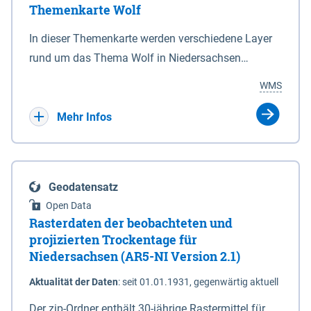
Themenkarte Wolf
mit Sperrvorrichtungen in Tidegewässern, die dem
Schutz eines Gebietes vor erhöhten Tiden, vor allem
In dieser Themenkarte werden verschiedene Layer
vor Sturmfluten, zu dienen bestimmt sind (§2 Abs.3
rund um das Thema Wolf in Niedersachsen
NDG). Ein Bauwerk der genannten Art erhält die
kombiniert dargestellt – darunter Nutztierrisse
WMS
Eigenschaft eines Sperrwerkes durch Widmung, die
sowie Status der bestehenden Wolfsterritorien im
die Deichbehörde durch Verordnung ausspricht.
laufenden Monitoringjahr.
Mehr Infos
Geodatensatz
Open Data
Rasterdaten der beobachteten und
projizierten Trockentage für
Niedersachsen (AR5-NI Version 2.1)
Aktualität der Daten
:
seit 01.01.1931, gegenwärtig aktuell
Der zip-Ordner enthält 30-jährige Rastermittel für