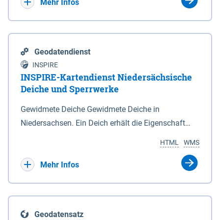
Bebauungsplänen keine neuen Flächen bzw.
Mehr Infos
Gebiete für Wohnnutzungen und besonders
lärmempfindliche Einrichtungen dargestellt oder
festgesetzt werden.
Geodatendienst
INSPIRE
INSPIRE-Kartendienst Niedersächsische
Deiche und Sperrwerke
Gewidmete Deiche Gewidmete Deiche in
Niedersachsen. Ein Deich erhält die Eigenschaft
eines Hauptdeiches, Hochwasserdeiches oder
HTML
WMS
Schutzdeiches durch Widmung, die die
Deichbehörde durch Verordnung ausspricht. Für
Mehr Infos
gewidmete Deiche gelten die Bestimmungen des
Niedersächsischen Deichgesetzes (NDG). Die
Widmung "2.Deichlinie" ist im Datenbestand nicht
Geodatensatz
enthalten. Sperrwerke Sperrwerke sind Bauwerke