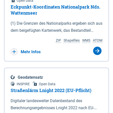
Open Data
Eckpunkt-Koordinaten Nationalpark Nds.
Wattenmeer
(1) Die Grenzen des Nationalparks ergeben sich aus
dem beigefügten Kartenwerk, das Bestandteil
dieses Gesetzes ist: 1. Digitale Topografische Karte
ZIP
Shapefiles
WMS
ATOM
(DTK) im Maßstab 1 : 100 000 (Anlage 2), 2.
verkleinerte Amtliche Karte 1 : 5 000 (AK5) im
Mehr Infos
Maßstab 1 : 10 000 (Anlage 3). Die geografischen
Koordinaten der Anlagen 2 und 3 sind im
geodätischen Referenzsystem WGS 84 sowie als
Geodatensatz
projizierte Koordinaten im Europäischen
INSPIRE
Open Data
Terrestrischen Referenzsystem 1989 (ETRS 89) mit
Straßenlärm Lnight 2022 (EU-Pflicht)
der Universalen Transversalen Mercator-Abbildung
Digitaler landesweiter Datenbestand des
bezogen auf die Zone 32 N (UTM 32N) dargestellt
Berechnungsergebnisses Lnight 2022 nach EU-
(Anlage 4); Gleiches gilt für die geografischen