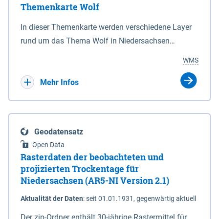
Themenkarte Wolf
mit Sperrvorrichtungen in Tidegewässern, die dem
Schutz eines Gebietes vor erhöhten Tiden, vor allem
In dieser Themenkarte werden verschiedene Layer
vor Sturmfluten, zu dienen bestimmt sind (§2 Abs.3
rund um das Thema Wolf in Niedersachsen
NDG). Ein Bauwerk der genannten Art erhält die
kombiniert dargestellt – darunter Nutztierrisse
WMS
Eigenschaft eines Sperrwerkes durch Widmung, die
sowie Status der bestehenden Wolfsterritorien im
die Deichbehörde durch Verordnung ausspricht.
laufenden Monitoringjahr.
Mehr Infos
Geodatensatz
Open Data
Rasterdaten der beobachteten und
projizierten Trockentage für
Niedersachsen (AR5-NI Version 2.1)
Aktualität der Daten
:
seit 01.01.1931, gegenwärtig aktuell
Der zip-Ordner enthält 30-jährige Rastermittel für