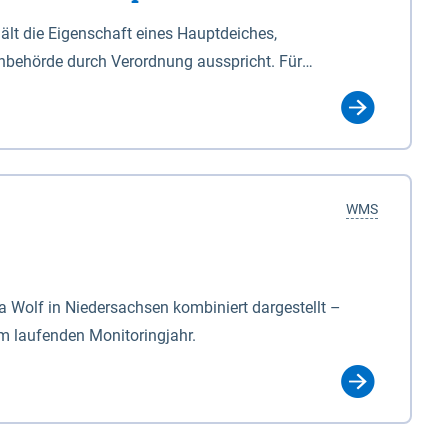
lt die Eigenschaft eines Hauptdeiches,
hbehörde durch Verordnung ausspricht. Für
ichgesetzes (NDG). Die Widmung "2.Deichlinie" ist
, zu dienen bestimmt sind (§2 Abs.3 NDG). Ein Bauwerk
idmung, die die Deichbehörde durch Verordnung
WMS
Wolf in Niedersachsen kombiniert dargestellt –
im laufenden Monitoringjahr.