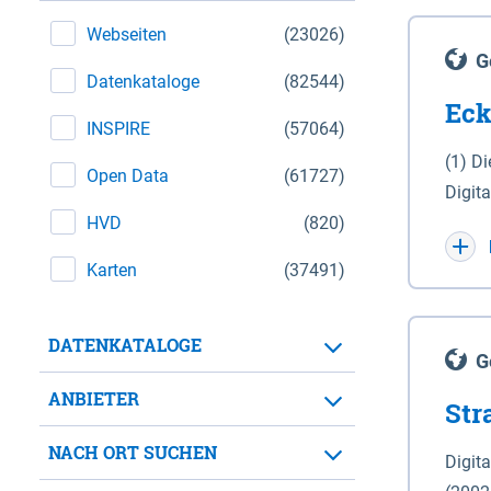
Webseiten
(23026)
G
Datenkataloge
(82544)
Eck
INSPIRE
(57064)
(1) D
Open Data
(61727)
Digit
HVD
(820)
Maßstab 1 : 10 000 (A
WGS 8
Karten
(37491)
Unive
für d
DATENKATALOGE
der in 
G
Natio
ANBIETER
Str
zwisc
nicht
NACH ORT SUCHEN
Digit
Lande