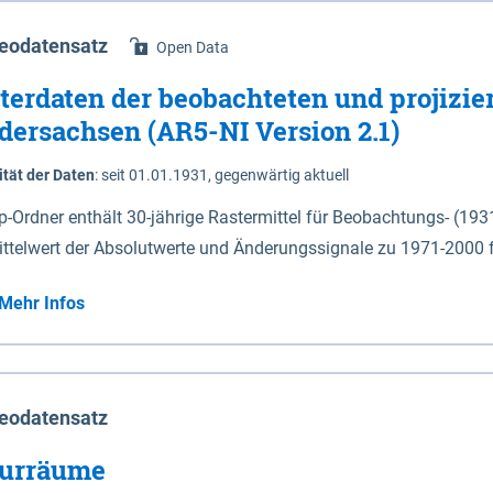
eodatensatz
Open Data
terdaten der beobachteten und projizie
dersachsen (AR5-NI Version 2.1)
ität der Daten
:
seit 01.01.1931, gegenwärtig aktuell
ip-Ordner enthält 30-jährige Rastermittel für Beobachtungs- (19
ittelwert der Absolutwerte und Änderungssignale zu 1971-2000 
P2.6 (2031-2060 und 2071-2100) im Koordinatensystem epsg:4647 (UTM32) 
Mehr Infos
su: Sommer (Jun. - Aug.) - au: Herbst (Sep. - Nov.) - wi: Winter (Dez. - Feb.) - hyr:
logisches Jahr (Nov. - Okt.) - hsu: Hydrologisches Sommerhalbjah
r. - Sep.) - vd: Vegetationsruhe (Okt. - Mär.) Neben den Rasterdaten ist eine
mation zu den Dateinamen und für eine Darstellung im GIS eine 
eodatensatz
lor-code gegeben.
urräume