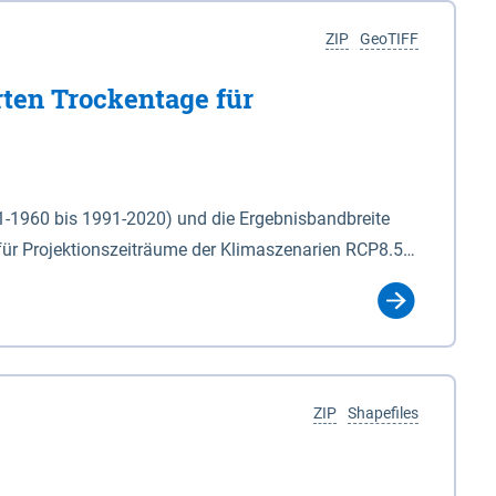
ZIP
GeoTIFF
rten Trockentage für
31-1960 bis 1991-2020) und die Ergebnisbandbreite
für Projektionszeiträume der Klimaszenarien RCP8.5
für die Zeiteinheiten: - yr: Kalenderjahr
r (Mai - Okt.) - hwi: Hydrologisches Winterhalbjahr
Klassifizierung der Rasterdaten mit Klassenname und
ZIP
Shapefiles