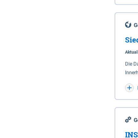
Lande
(Stro
Lücho
G
Sie
Aktual
Die D
Inner
Wohnn
G
INS