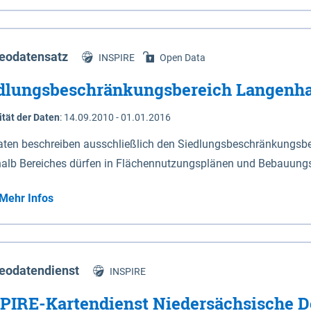
s Niedersachsen (vgl. Abb. 4-1) entlang der Elbe zwischen Sch
mkilometer 472,5 bei Schnackenburg bis 569 bei Lauenburg). Da
w-Dannenberg und Lüneburg.
eodatensatz
INSPIRE
Open Data
dlungsbeschränkungsbereich Langenh
ität der Daten
:
14.09.2010 - 01.01.2016
aten beschreiben ausschließlich den Siedlungsbeschränkungsb
halb Bereiches dürfen in Flächennutzungsplänen und Bebauungs
utzungen und besonders lärmempfindliche Einrichtungen darges
Mehr Infos
eodatendienst
INSPIRE
PIRE-Kartendienst Niedersächsische D