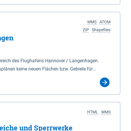
nackenburg im Osten und Hohnstorf (Elbe) im Westen
s Biosphärenreservat umfasst Teile der Landkreise
WMS
ATOM
ZIP
Shapefiles
agen
ereich des Flughafens Hannover / Langenhagen.
plänen keine neuen Flächen bzw. Gebiete für
tellt oder festgesetzt werden.
HTML
WMS
eiche und Sperrwerke