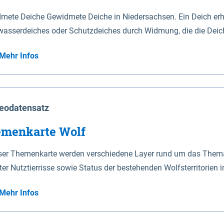
mete Deiche Gewidmete Deiche in Niedersachsen. Ein Deich erhä
asserdeiches oder Schutzdeiches durch Widmung, die die Deic
mete Deiche gelten die Bestimmungen des Niedersächsischen De
Mehr Infos
t enthalten. Sperrwerke Sperrwerke sind Bauwerke mit Sperrvorrichtungen in Tidegewässern, die dem
z eines Gebietes vor erhöhten Tiden, vor allem vor Sturmfluten
enannten Art erhält die Eigenschaft eines Sperrwerkes durch W
richt.
eodatensatz
menkarte Wolf
eser Themenkarte werden verschiedene Layer rund um das Thema 
ter Nutztierrisse sowie Status der bestehenden Wolfsterritorien 
Mehr Infos