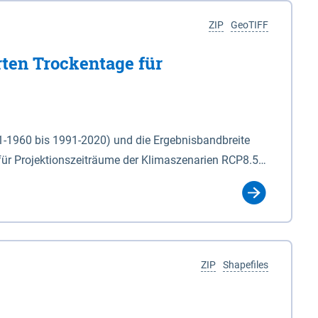
ZIP
GeoTIFF
rten Trockentage für
31-1960 bis 1991-2020) und die Ergebnisbandbreite
für Projektionszeiträume der Klimaszenarien RCP8.5
für die Zeiteinheiten: - yr: Kalenderjahr
r (Mai - Okt.) - hwi: Hydrologisches Winterhalbjahr
Klassifizierung der Rasterdaten mit Klassenname und
ZIP
Shapefiles