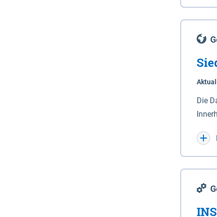
Lande
(Stro
Lücho
G
Sie
Aktual
Die D
Inner
Wohnn
G
INS