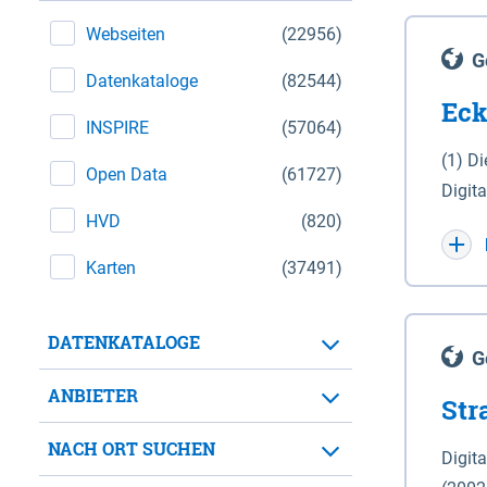
Webseiten
(22956)
G
Datenkataloge
(82544)
Eck
INSPIRE
(57064)
(1) D
Open Data
(61727)
Digit
HVD
(820)
Maßstab 1 : 10 000 (A
WGS 8
Karten
(37491)
Unive
für d
DATENKATALOGE
der in 
G
Natio
ANBIETER
Str
zwisc
nicht
NACH ORT SUCHEN
Digit
Lande