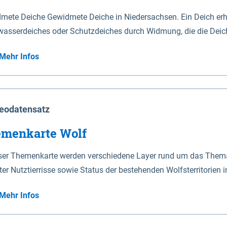
mete Deiche Gewidmete Deiche in Niedersachsen. Ein Deich erhä
asserdeiches oder Schutzdeiches durch Widmung, die die Deic
mete Deiche gelten die Bestimmungen des Niedersächsischen De
Mehr Infos
t enthalten. Sperrwerke Sperrwerke sind Bauwerke mit Sperrvorrichtungen in Tidegewässern, die dem
z eines Gebietes vor erhöhten Tiden, vor allem vor Sturmfluten
enannten Art erhält die Eigenschaft eines Sperrwerkes durch W
richt.
eodatensatz
menkarte Wolf
eser Themenkarte werden verschiedene Layer rund um das Thema 
ter Nutztierrisse sowie Status der bestehenden Wolfsterritorien 
Mehr Infos