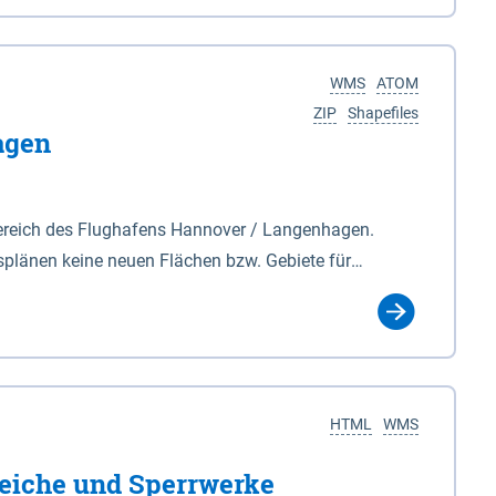
nackenburg im Osten und Hohnstorf (Elbe) im Westen
s Biosphärenreservat umfasst Teile der Landkreise
WMS
ATOM
ZIP
Shapefiles
agen
ereich des Flughafens Hannover / Langenhagen.
plänen keine neuen Flächen bzw. Gebiete für
tellt oder festgesetzt werden.
HTML
WMS
eiche und Sperrwerke