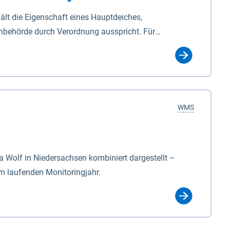
lt die Eigenschaft eines Hauptdeiches,
hbehörde durch Verordnung ausspricht. Für
ichgesetzes (NDG). Die Widmung "2.Deichlinie" ist
, zu dienen bestimmt sind (§2 Abs.3 NDG). Ein Bauwerk
idmung, die die Deichbehörde durch Verordnung
WMS
Wolf in Niedersachsen kombiniert dargestellt –
im laufenden Monitoringjahr.