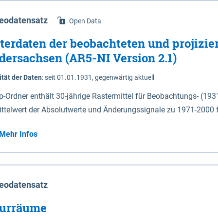
eodatensatz
Open Data
terdaten der beobachteten und projizie
dersachsen (AR5-NI Version 2.1)
ität der Daten
:
seit 01.01.1931, gegenwärtig aktuell
ip-Ordner enthält 30-jährige Rastermittel für Beobachtungs- (19
ittelwert der Absolutwerte und Änderungssignale zu 1971-2000 
P2.6 (2031-2060 und 2071-2100) im Koordinatensystem epsg:4647 (UTM32) 
Mehr Infos
su: Sommer (Jun. - Aug.) - au: Herbst (Sep. - Nov.) - wi: Winter (Dez. - Feb.) - hyr:
logisches Jahr (Nov. - Okt.) - hsu: Hydrologisches Sommerhalbjah
r. - Sep.) - vd: Vegetationsruhe (Okt. - Mär.) Neben den Rasterdaten ist eine
mation zu den Dateinamen und für eine Darstellung im GIS eine 
eodatensatz
lor-code gegeben.
urräume