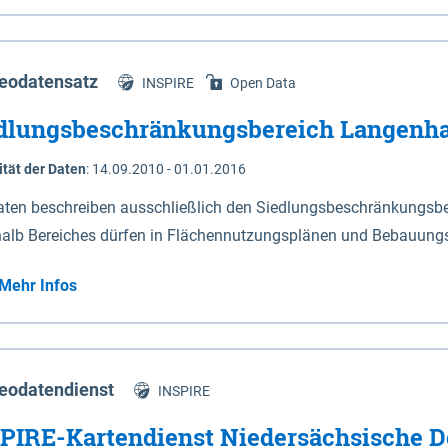
s Niedersachsen (vgl. Abb. 4-1) entlang der Elbe zwischen Sch
mkilometer 472,5 bei Schnackenburg bis 569 bei Lauenburg). Da
w-Dannenberg und Lüneburg.
eodatensatz
INSPIRE
Open Data
dlungsbeschränkungsbereich Langenh
ität der Daten
:
14.09.2010 - 01.01.2016
aten beschreiben ausschließlich den Siedlungsbeschränkungsb
halb Bereiches dürfen in Flächennutzungsplänen und Bebauungs
utzungen und besonders lärmempfindliche Einrichtungen darges
Mehr Infos
eodatendienst
INSPIRE
PIRE-Kartendienst Niedersächsische D