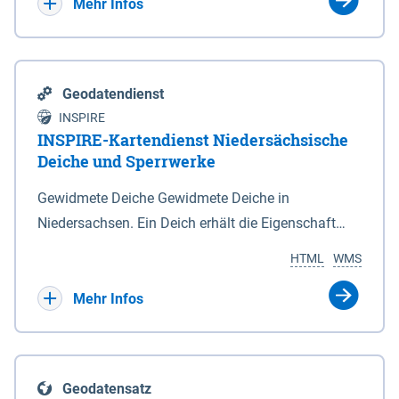
Bebauungsplänen keine neuen Flächen bzw.
Mehr Infos
Gebiete für Wohnnutzungen und besonders
lärmempfindliche Einrichtungen dargestellt oder
festgesetzt werden.
Geodatendienst
INSPIRE
INSPIRE-Kartendienst Niedersächsische
Deiche und Sperrwerke
Gewidmete Deiche Gewidmete Deiche in
Niedersachsen. Ein Deich erhält die Eigenschaft
eines Hauptdeiches, Hochwasserdeiches oder
HTML
WMS
Schutzdeiches durch Widmung, die die
Deichbehörde durch Verordnung ausspricht. Für
Mehr Infos
gewidmete Deiche gelten die Bestimmungen des
Niedersächsischen Deichgesetzes (NDG). Die
Widmung "2.Deichlinie" ist im Datenbestand nicht
Geodatensatz
enthalten. Sperrwerke Sperrwerke sind Bauwerke