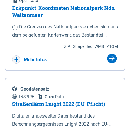
Open Data
Eckpunkt-Koordinaten Nationalpark Nds.
Wattenmeer
(1) Die Grenzen des Nationalparks ergeben sich aus
dem beigefügten Kartenwerk, das Bestandteil
dieses Gesetzes ist: 1. Digitale Topografische Karte
ZIP
Shapefiles
WMS
ATOM
(DTK) im Maßstab 1 : 100 000 (Anlage 2), 2.
verkleinerte Amtliche Karte 1 : 5 000 (AK5) im
Mehr Infos
Maßstab 1 : 10 000 (Anlage 3). Die geografischen
Koordinaten der Anlagen 2 und 3 sind im
geodätischen Referenzsystem WGS 84 sowie als
Geodatensatz
projizierte Koordinaten im Europäischen
INSPIRE
Open Data
Terrestrischen Referenzsystem 1989 (ETRS 89) mit
Straßenlärm Lnight 2022 (EU-Pflicht)
der Universalen Transversalen Mercator-Abbildung
Digitaler landesweiter Datenbestand des
bezogen auf die Zone 32 N (UTM 32N) dargestellt
Berechnungsergebnisses Lnight 2022 nach EU-
(Anlage 4); Gleiches gilt für die geografischen