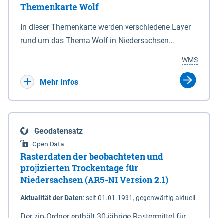
Themenkarte Wolf
mit Sperrvorrichtungen in Tidegewässern, die dem
Schutz eines Gebietes vor erhöhten Tiden, vor allem
In dieser Themenkarte werden verschiedene Layer
vor Sturmfluten, zu dienen bestimmt sind (§2 Abs.3
rund um das Thema Wolf in Niedersachsen
NDG). Ein Bauwerk der genannten Art erhält die
kombiniert dargestellt – darunter Nutztierrisse
WMS
Eigenschaft eines Sperrwerkes durch Widmung, die
sowie Status der bestehenden Wolfsterritorien im
die Deichbehörde durch Verordnung ausspricht.
laufenden Monitoringjahr.
Mehr Infos
Geodatensatz
Open Data
Rasterdaten der beobachteten und
projizierten Trockentage für
Niedersachsen (AR5-NI Version 2.1)
Aktualität der Daten
:
seit 01.01.1931, gegenwärtig aktuell
Der zip-Ordner enthält 30-jährige Rastermittel für