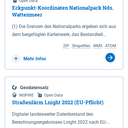
Open Data
Eckpunkt-Koordinaten Nationalpark Nds.
Wattenmeer
(1) Die Grenzen des Nationalparks ergeben sich aus
dem beigefügten Kartenwerk, das Bestandteil
dieses Gesetzes ist: 1. Digitale Topografische Karte
ZIP
Shapefiles
WMS
ATOM
(DTK) im Maßstab 1 : 100 000 (Anlage 2), 2.
verkleinerte Amtliche Karte 1 : 5 000 (AK5) im
Mehr Infos
Maßstab 1 : 10 000 (Anlage 3). Die geografischen
Koordinaten der Anlagen 2 und 3 sind im
geodätischen Referenzsystem WGS 84 sowie als
Geodatensatz
projizierte Koordinaten im Europäischen
INSPIRE
Open Data
Terrestrischen Referenzsystem 1989 (ETRS 89) mit
Straßenlärm Lnight 2022 (EU-Pflicht)
der Universalen Transversalen Mercator-Abbildung
Digitaler landesweiter Datenbestand des
bezogen auf die Zone 32 N (UTM 32N) dargestellt
Berechnungsergebnisses Lnight 2022 nach EU-
(Anlage 4); Gleiches gilt für die geografischen