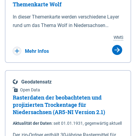
Themenkarte Wolf
mit Sperrvorrichtungen in Tidegewässern, die dem
Schutz eines Gebietes vor erhöhten Tiden, vor allem
In dieser Themenkarte werden verschiedene Layer
vor Sturmfluten, zu dienen bestimmt sind (§2 Abs.3
rund um das Thema Wolf in Niedersachsen
NDG). Ein Bauwerk der genannten Art erhält die
kombiniert dargestellt – darunter Nutztierrisse
WMS
Eigenschaft eines Sperrwerkes durch Widmung, die
sowie Status der bestehenden Wolfsterritorien im
die Deichbehörde durch Verordnung ausspricht.
laufenden Monitoringjahr.
Mehr Infos
Geodatensatz
Open Data
Rasterdaten der beobachteten und
projizierten Trockentage für
Niedersachsen (AR5-NI Version 2.1)
Aktualität der Daten
:
seit 01.01.1931, gegenwärtig aktuell
Der zip-Ordner enthält 30-jährige Rastermittel für