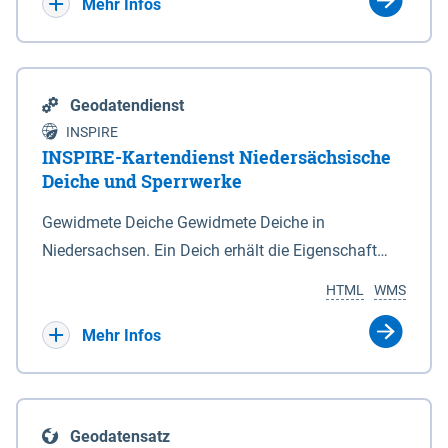
Bebauungsplänen keine neuen Flächen bzw.
Mehr Infos
Gebiete für Wohnnutzungen und besonders
lärmempfindliche Einrichtungen dargestellt oder
festgesetzt werden.
Geodatendienst
INSPIRE
INSPIRE-Kartendienst Niedersächsische
Deiche und Sperrwerke
Gewidmete Deiche Gewidmete Deiche in
Niedersachsen. Ein Deich erhält die Eigenschaft
eines Hauptdeiches, Hochwasserdeiches oder
HTML
WMS
Schutzdeiches durch Widmung, die die
Deichbehörde durch Verordnung ausspricht. Für
Mehr Infos
gewidmete Deiche gelten die Bestimmungen des
Niedersächsischen Deichgesetzes (NDG). Die
Widmung "2.Deichlinie" ist im Datenbestand nicht
Geodatensatz
enthalten. Sperrwerke Sperrwerke sind Bauwerke