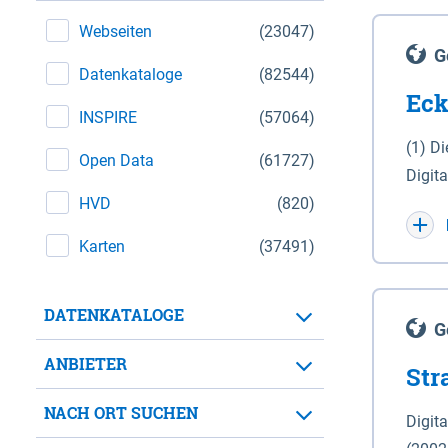
Webseiten
(23047)
G
Datenkataloge
(82544)
Eck
INSPIRE
(57064)
(1) D
Open Data
(61727)
Digit
HVD
(820)
Maßstab 1 : 10 000 (A
WGS 8
Karten
(37491)
Unive
für d
DATENKATALOGE
der in 
G
Natio
ANBIETER
Str
zwisc
nicht
NACH ORT SUCHEN
Digit
Lande