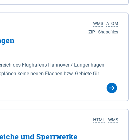
nackenburg im Osten und Hohnstorf (Elbe) im Westen
s Biosphärenreservat umfasst Teile der Landkreise
WMS
ATOM
ZIP
Shapefiles
agen
ereich des Flughafens Hannover / Langenhagen.
plänen keine neuen Flächen bzw. Gebiete für
tellt oder festgesetzt werden.
HTML
WMS
eiche und Sperrwerke