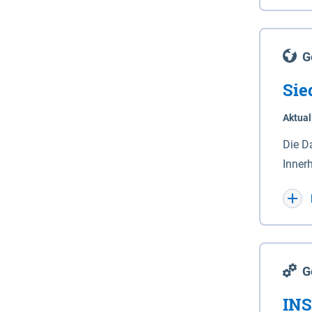
Lande
(Stro
Lücho
G
Sie
Aktual
Die D
Inner
Wohnn
G
INS