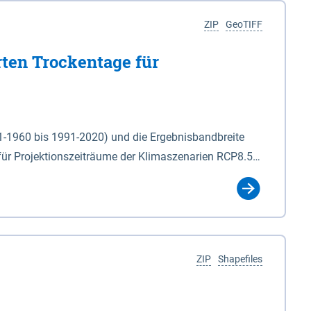
ZIP
GeoTIFF
rten Trockentage für
31-1960 bis 1991-2020) und die Ergebnisbandbreite
für Projektionszeiträume der Klimaszenarien RCP8.5
für die Zeiteinheiten: - yr: Kalenderjahr
r (Mai - Okt.) - hwi: Hydrologisches Winterhalbjahr
Klassifizierung der Rasterdaten mit Klassenname und
ZIP
Shapefiles