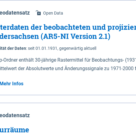
eodatensatz
Open Data
terdaten der beobachteten und projizie
dersachsen (AR5-NI Version 2.1)
ität der Daten
:
seit 01.01.1931, gegenwärtig aktuell
ip-Ordner enthält 30-jährige Rastermittel für Beobachtungs- (19
ittelwert der Absolutwerte und Änderungssignale zu 1971-2000 
P2.6 (2031-2060 und 2071-2100) im Koordinatensystem epsg:4647 (UTM32) 
Mehr Infos
su: Sommer (Jun. - Aug.) - au: Herbst (Sep. - Nov.) - wi: Winter (Dez. - Feb.) - hyr:
logisches Jahr (Nov. - Okt.) - hsu: Hydrologisches Sommerhalbjah
r. - Sep.) - vd: Vegetationsruhe (Okt. - Mär.) Neben den Rasterdaten ist eine
mation zu den Dateinamen und für eine Darstellung im GIS eine 
eodatensatz
lor-code gegeben.
urräume