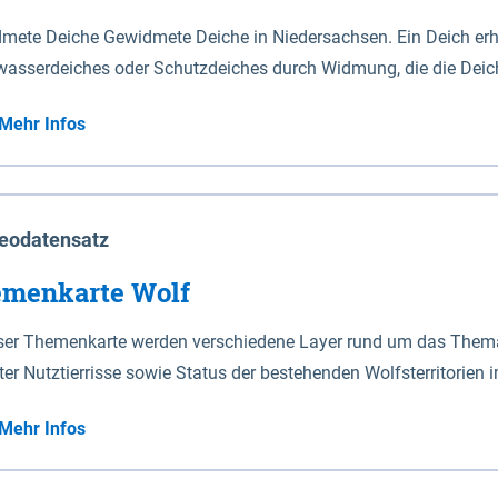
mete Deiche Gewidmete Deiche in Niedersachsen. Ein Deich erhä
asserdeiches oder Schutzdeiches durch Widmung, die die Deic
mete Deiche gelten die Bestimmungen des Niedersächsischen De
Mehr Infos
t enthalten. Sperrwerke Sperrwerke sind Bauwerke mit Sperrvorrichtungen in Tidegewässern, die dem
z eines Gebietes vor erhöhten Tiden, vor allem vor Sturmfluten
enannten Art erhält die Eigenschaft eines Sperrwerkes durch W
richt.
eodatensatz
menkarte Wolf
eser Themenkarte werden verschiedene Layer rund um das Thema 
ter Nutztierrisse sowie Status der bestehenden Wolfsterritorien 
Mehr Infos