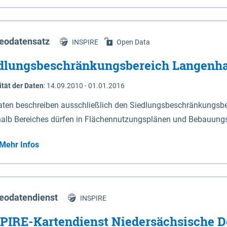
s Niedersachsen (vgl. Abb. 4-1) entlang der Elbe zwischen Sch
mkilometer 472,5 bei Schnackenburg bis 569 bei Lauenburg). Da
w-Dannenberg und Lüneburg.
eodatensatz
INSPIRE
Open Data
dlungsbeschränkungsbereich Langenh
ität der Daten
:
14.09.2010 - 01.01.2016
aten beschreiben ausschließlich den Siedlungsbeschränkungsb
halb Bereiches dürfen in Flächennutzungsplänen und Bebauungs
utzungen und besonders lärmempfindliche Einrichtungen darges
Mehr Infos
eodatendienst
INSPIRE
PIRE-Kartendienst Niedersächsische D