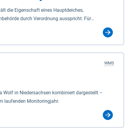
lt die Eigenschaft eines Hauptdeiches,
hbehörde durch Verordnung ausspricht. Für
ichgesetzes (NDG). Die Widmung "2.Deichlinie" ist
, zu dienen bestimmt sind (§2 Abs.3 NDG). Ein Bauwerk
idmung, die die Deichbehörde durch Verordnung
WMS
Wolf in Niedersachsen kombiniert dargestellt –
im laufenden Monitoringjahr.