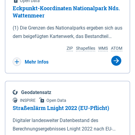
Open Data
Eckpunkt-Koordinaten Nationalpark Nds.
Wattenmeer
(1) Die Grenzen des Nationalparks ergeben sich aus
dem beigefügten Kartenwerk, das Bestandteil
dieses Gesetzes ist: 1. Digitale Topografische Karte
ZIP
Shapefiles
WMS
ATOM
(DTK) im Maßstab 1 : 100 000 (Anlage 2), 2.
verkleinerte Amtliche Karte 1 : 5 000 (AK5) im
Mehr Infos
Maßstab 1 : 10 000 (Anlage 3). Die geografischen
Koordinaten der Anlagen 2 und 3 sind im
geodätischen Referenzsystem WGS 84 sowie als
Geodatensatz
projizierte Koordinaten im Europäischen
INSPIRE
Open Data
Terrestrischen Referenzsystem 1989 (ETRS 89) mit
Straßenlärm Lnight 2022 (EU-Pflicht)
der Universalen Transversalen Mercator-Abbildung
Digitaler landesweiter Datenbestand des
bezogen auf die Zone 32 N (UTM 32N) dargestellt
Berechnungsergebnisses Lnight 2022 nach EU-
(Anlage 4); Gleiches gilt für die geografischen