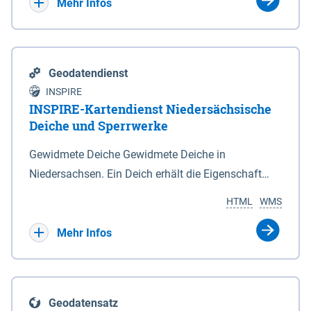
Bebauungsplänen keine neuen Flächen bzw.
Mehr Infos
Gebiete für Wohnnutzungen und besonders
lärmempfindliche Einrichtungen dargestellt oder
festgesetzt werden.
Geodatendienst
INSPIRE
INSPIRE-Kartendienst Niedersächsische
Deiche und Sperrwerke
Gewidmete Deiche Gewidmete Deiche in
Niedersachsen. Ein Deich erhält die Eigenschaft
eines Hauptdeiches, Hochwasserdeiches oder
HTML
WMS
Schutzdeiches durch Widmung, die die
Deichbehörde durch Verordnung ausspricht. Für
Mehr Infos
gewidmete Deiche gelten die Bestimmungen des
Niedersächsischen Deichgesetzes (NDG). Die
Widmung "2.Deichlinie" ist im Datenbestand nicht
Geodatensatz
enthalten. Sperrwerke Sperrwerke sind Bauwerke