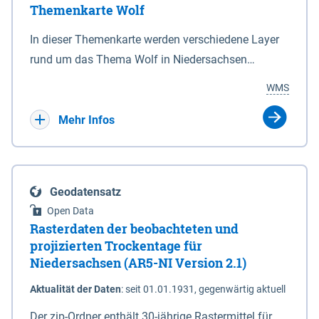
Themenkarte Wolf
mit Sperrvorrichtungen in Tidegewässern, die dem
Schutz eines Gebietes vor erhöhten Tiden, vor allem
In dieser Themenkarte werden verschiedene Layer
vor Sturmfluten, zu dienen bestimmt sind (§2 Abs.3
rund um das Thema Wolf in Niedersachsen
NDG). Ein Bauwerk der genannten Art erhält die
kombiniert dargestellt – darunter Nutztierrisse
WMS
Eigenschaft eines Sperrwerkes durch Widmung, die
sowie Status der bestehenden Wolfsterritorien im
die Deichbehörde durch Verordnung ausspricht.
laufenden Monitoringjahr.
Mehr Infos
Geodatensatz
Open Data
Rasterdaten der beobachteten und
projizierten Trockentage für
Niedersachsen (AR5-NI Version 2.1)
Aktualität der Daten
:
seit 01.01.1931, gegenwärtig aktuell
Der zip-Ordner enthält 30-jährige Rastermittel für