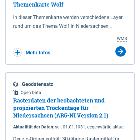
Themenkarte Wolf
mit Sperrvorrichtungen in Tidegewässern, die dem
Schutz eines Gebietes vor erhöhten Tiden, vor allem
In dieser Themenkarte werden verschiedene Layer
vor Sturmfluten, zu dienen bestimmt sind (§2 Abs.3
rund um das Thema Wolf in Niedersachsen
NDG). Ein Bauwerk der genannten Art erhält die
kombiniert dargestellt – darunter Nutztierrisse
WMS
Eigenschaft eines Sperrwerkes durch Widmung, die
sowie Status der bestehenden Wolfsterritorien im
die Deichbehörde durch Verordnung ausspricht.
laufenden Monitoringjahr.
Mehr Infos
Geodatensatz
Open Data
Rasterdaten der beobachteten und
projizierten Trockentage für
Niedersachsen (AR5-NI Version 2.1)
Aktualität der Daten
:
seit 01.01.1931, gegenwärtig aktuell
Der zip-Ordner enthält 30-jährige Rastermittel für