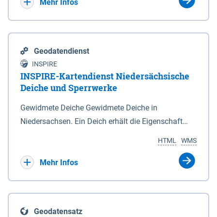
Bebauungsplänen keine neuen Flächen bzw.
Mehr Infos
Gebiete für Wohnnutzungen und besonders
lärmempfindliche Einrichtungen dargestellt oder
festgesetzt werden.
Geodatendienst
INSPIRE
INSPIRE-Kartendienst Niedersächsische
Deiche und Sperrwerke
Gewidmete Deiche Gewidmete Deiche in
Niedersachsen. Ein Deich erhält die Eigenschaft
eines Hauptdeiches, Hochwasserdeiches oder
HTML
WMS
Schutzdeiches durch Widmung, die die
Deichbehörde durch Verordnung ausspricht. Für
Mehr Infos
gewidmete Deiche gelten die Bestimmungen des
Niedersächsischen Deichgesetzes (NDG). Die
Widmung "2.Deichlinie" ist im Datenbestand nicht
Geodatensatz
enthalten. Sperrwerke Sperrwerke sind Bauwerke