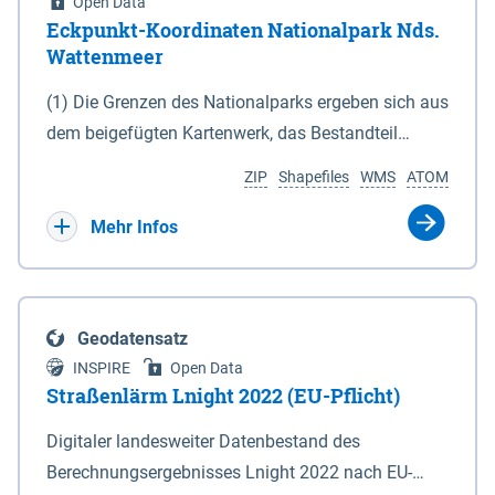
Open Data
Eckpunkt-Koordinaten Nationalpark Nds.
Wattenmeer
(1) Die Grenzen des Nationalparks ergeben sich aus
dem beigefügten Kartenwerk, das Bestandteil
dieses Gesetzes ist: 1. Digitale Topografische Karte
ZIP
Shapefiles
WMS
ATOM
(DTK) im Maßstab 1 : 100 000 (Anlage 2), 2.
verkleinerte Amtliche Karte 1 : 5 000 (AK5) im
Mehr Infos
Maßstab 1 : 10 000 (Anlage 3). Die geografischen
Koordinaten der Anlagen 2 und 3 sind im
geodätischen Referenzsystem WGS 84 sowie als
Geodatensatz
projizierte Koordinaten im Europäischen
INSPIRE
Open Data
Terrestrischen Referenzsystem 1989 (ETRS 89) mit
Straßenlärm Lnight 2022 (EU-Pflicht)
der Universalen Transversalen Mercator-Abbildung
Digitaler landesweiter Datenbestand des
bezogen auf die Zone 32 N (UTM 32N) dargestellt
Berechnungsergebnisses Lnight 2022 nach EU-
(Anlage 4); Gleiches gilt für die geografischen