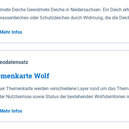
mete Deiche Gewidmete Deiche in Niedersachsen. Ein Deich erhä
asserdeiches oder Schutzdeiches durch Widmung, die die Deic
mete Deiche gelten die Bestimmungen des Niedersächsischen De
Mehr Infos
t enthalten. Sperrwerke Sperrwerke sind Bauwerke mit Sperrvorrichtungen in Tidegewässern, die dem
z eines Gebietes vor erhöhten Tiden, vor allem vor Sturmfluten
enannten Art erhält die Eigenschaft eines Sperrwerkes durch W
richt.
eodatensatz
menkarte Wolf
eser Themenkarte werden verschiedene Layer rund um das Thema 
ter Nutztierrisse sowie Status der bestehenden Wolfsterritorien 
Mehr Infos