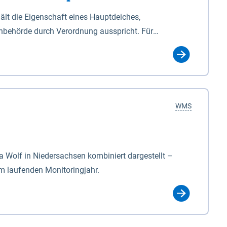
lt die Eigenschaft eines Hauptdeiches,
hbehörde durch Verordnung ausspricht. Für
ichgesetzes (NDG). Die Widmung "2.Deichlinie" ist
, zu dienen bestimmt sind (§2 Abs.3 NDG). Ein Bauwerk
idmung, die die Deichbehörde durch Verordnung
WMS
Wolf in Niedersachsen kombiniert dargestellt –
im laufenden Monitoringjahr.