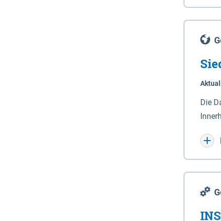
Lande
(Stro
Lücho
G
Sie
Aktual
Die D
Inner
Wohnn
G
INS