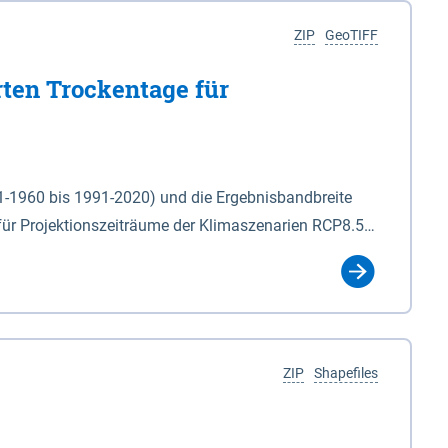
ZIP
GeoTIFF
rten Trockentage für
31-1960 bis 1991-2020) und die Ergebnisbandbreite
für Projektionszeiträume der Klimaszenarien RCP8.5
für die Zeiteinheiten: - yr: Kalenderjahr
r (Mai - Okt.) - hwi: Hydrologisches Winterhalbjahr
Klassifizierung der Rasterdaten mit Klassenname und
ZIP
Shapefiles