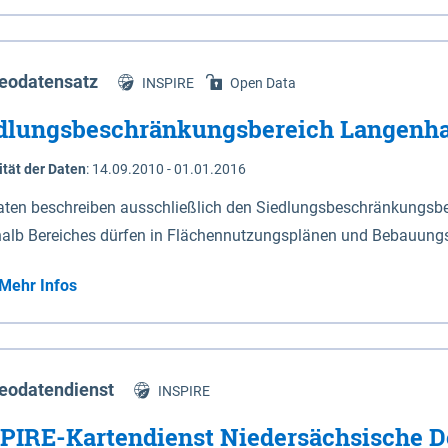
s Niedersachsen (vgl. Abb. 4-1) entlang der Elbe zwischen Sch
mkilometer 472,5 bei Schnackenburg bis 569 bei Lauenburg). Da
w-Dannenberg und Lüneburg.
eodatensatz
INSPIRE
Open Data
dlungsbeschränkungsbereich Langenh
ität der Daten
:
14.09.2010 - 01.01.2016
aten beschreiben ausschließlich den Siedlungsbeschränkungsb
halb Bereiches dürfen in Flächennutzungsplänen und Bebauungs
utzungen und besonders lärmempfindliche Einrichtungen darges
Mehr Infos
eodatendienst
INSPIRE
PIRE-Kartendienst Niedersächsische D