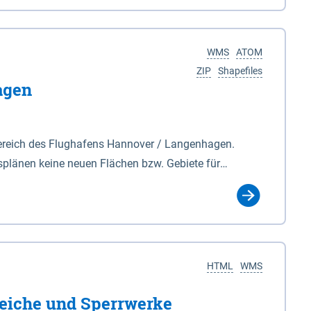
nackenburg im Osten und Hohnstorf (Elbe) im Westen
s Biosphärenreservat umfasst Teile der Landkreise
WMS
ATOM
ZIP
Shapefiles
agen
ereich des Flughafens Hannover / Langenhagen.
plänen keine neuen Flächen bzw. Gebiete für
tellt oder festgesetzt werden.
HTML
WMS
eiche und Sperrwerke