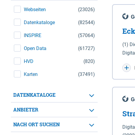
Webseiten
(23026)
G
Datenkataloge
(82544)
Eck
INSPIRE
(57064)
(1) D
Open Data
(61727)
Digit
HVD
(820)
Maßstab 1 : 10 000 (A
WGS 8
Karten
(37491)
Unive
für d
DATENKATALOGE
der in 
G
Natio
ANBIETER
Str
zwisc
nicht
NACH ORT SUCHEN
Digit
Lande