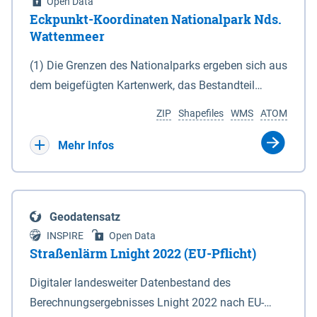
Open Data
Eckpunkt-Koordinaten Nationalpark Nds.
Wattenmeer
(1) Die Grenzen des Nationalparks ergeben sich aus
dem beigefügten Kartenwerk, das Bestandteil
dieses Gesetzes ist: 1. Digitale Topografische Karte
ZIP
Shapefiles
WMS
ATOM
(DTK) im Maßstab 1 : 100 000 (Anlage 2), 2.
verkleinerte Amtliche Karte 1 : 5 000 (AK5) im
Mehr Infos
Maßstab 1 : 10 000 (Anlage 3). Die geografischen
Koordinaten der Anlagen 2 und 3 sind im
geodätischen Referenzsystem WGS 84 sowie als
Geodatensatz
projizierte Koordinaten im Europäischen
INSPIRE
Open Data
Terrestrischen Referenzsystem 1989 (ETRS 89) mit
Straßenlärm Lnight 2022 (EU-Pflicht)
der Universalen Transversalen Mercator-Abbildung
Digitaler landesweiter Datenbestand des
bezogen auf die Zone 32 N (UTM 32N) dargestellt
Berechnungsergebnisses Lnight 2022 nach EU-
(Anlage 4); Gleiches gilt für die geografischen