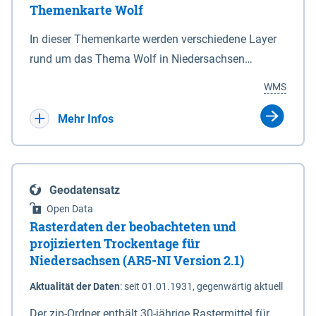
Themenkarte Wolf
mit Sperrvorrichtungen in Tidegewässern, die dem
Schutz eines Gebietes vor erhöhten Tiden, vor allem
In dieser Themenkarte werden verschiedene Layer
vor Sturmfluten, zu dienen bestimmt sind (§2 Abs.3
rund um das Thema Wolf in Niedersachsen
NDG). Ein Bauwerk der genannten Art erhält die
kombiniert dargestellt – darunter Nutztierrisse
WMS
Eigenschaft eines Sperrwerkes durch Widmung, die
sowie Status der bestehenden Wolfsterritorien im
die Deichbehörde durch Verordnung ausspricht.
laufenden Monitoringjahr.
Mehr Infos
Geodatensatz
Open Data
Rasterdaten der beobachteten und
projizierten Trockentage für
Niedersachsen (AR5-NI Version 2.1)
Aktualität der Daten
:
seit 01.01.1931, gegenwärtig aktuell
Der zip-Ordner enthält 30-jährige Rastermittel für