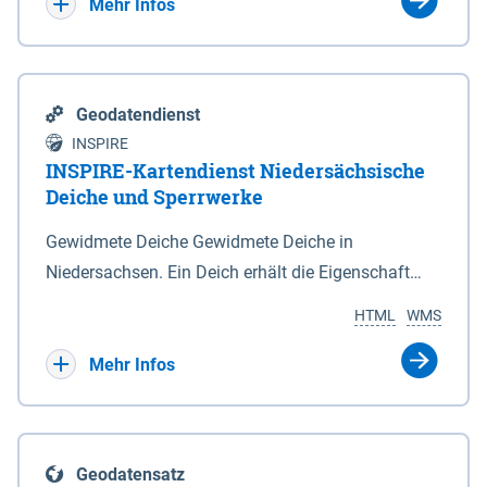
Bebauungsplänen keine neuen Flächen bzw.
Mehr Infos
Gebiete für Wohnnutzungen und besonders
lärmempfindliche Einrichtungen dargestellt oder
festgesetzt werden.
Geodatendienst
INSPIRE
INSPIRE-Kartendienst Niedersächsische
Deiche und Sperrwerke
Gewidmete Deiche Gewidmete Deiche in
Niedersachsen. Ein Deich erhält die Eigenschaft
eines Hauptdeiches, Hochwasserdeiches oder
HTML
WMS
Schutzdeiches durch Widmung, die die
Deichbehörde durch Verordnung ausspricht. Für
Mehr Infos
gewidmete Deiche gelten die Bestimmungen des
Niedersächsischen Deichgesetzes (NDG). Die
Widmung "2.Deichlinie" ist im Datenbestand nicht
Geodatensatz
enthalten. Sperrwerke Sperrwerke sind Bauwerke