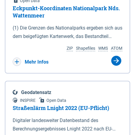
Open Data
Eckpunkt-Koordinaten Nationalpark Nds.
Wattenmeer
(1) Die Grenzen des Nationalparks ergeben sich aus
dem beigefügten Kartenwerk, das Bestandteil
dieses Gesetzes ist: 1. Digitale Topografische Karte
ZIP
Shapefiles
WMS
ATOM
(DTK) im Maßstab 1 : 100 000 (Anlage 2), 2.
verkleinerte Amtliche Karte 1 : 5 000 (AK5) im
Mehr Infos
Maßstab 1 : 10 000 (Anlage 3). Die geografischen
Koordinaten der Anlagen 2 und 3 sind im
geodätischen Referenzsystem WGS 84 sowie als
Geodatensatz
projizierte Koordinaten im Europäischen
INSPIRE
Open Data
Terrestrischen Referenzsystem 1989 (ETRS 89) mit
Straßenlärm Lnight 2022 (EU-Pflicht)
der Universalen Transversalen Mercator-Abbildung
Digitaler landesweiter Datenbestand des
bezogen auf die Zone 32 N (UTM 32N) dargestellt
Berechnungsergebnisses Lnight 2022 nach EU-
(Anlage 4); Gleiches gilt für die geografischen