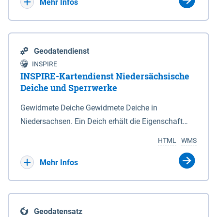
Bebauungsplänen keine neuen Flächen bzw.
Mehr Infos
Gebiete für Wohnnutzungen und besonders
lärmempfindliche Einrichtungen dargestellt oder
festgesetzt werden.
Geodatendienst
INSPIRE
INSPIRE-Kartendienst Niedersächsische
Deiche und Sperrwerke
Gewidmete Deiche Gewidmete Deiche in
Niedersachsen. Ein Deich erhält die Eigenschaft
eines Hauptdeiches, Hochwasserdeiches oder
HTML
WMS
Schutzdeiches durch Widmung, die die
Deichbehörde durch Verordnung ausspricht. Für
Mehr Infos
gewidmete Deiche gelten die Bestimmungen des
Niedersächsischen Deichgesetzes (NDG). Die
Widmung "2.Deichlinie" ist im Datenbestand nicht
Geodatensatz
enthalten. Sperrwerke Sperrwerke sind Bauwerke