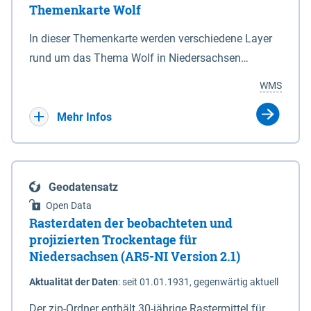
Themenkarte Wolf
mit Sperrvorrichtungen in Tidegewässern, die dem
Schutz eines Gebietes vor erhöhten Tiden, vor allem
In dieser Themenkarte werden verschiedene Layer
vor Sturmfluten, zu dienen bestimmt sind (§2 Abs.3
rund um das Thema Wolf in Niedersachsen
NDG). Ein Bauwerk der genannten Art erhält die
kombiniert dargestellt – darunter Nutztierrisse
WMS
Eigenschaft eines Sperrwerkes durch Widmung, die
sowie Status der bestehenden Wolfsterritorien im
die Deichbehörde durch Verordnung ausspricht.
laufenden Monitoringjahr.
Mehr Infos
Geodatensatz
Open Data
Rasterdaten der beobachteten und
projizierten Trockentage für
Niedersachsen (AR5-NI Version 2.1)
Aktualität der Daten
:
seit 01.01.1931, gegenwärtig aktuell
Der zip-Ordner enthält 30-jährige Rastermittel für