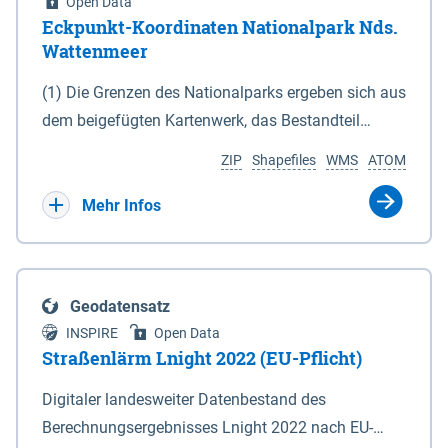
Open Data
Eckpunkt-Koordinaten Nationalpark Nds.
Wattenmeer
(1) Die Grenzen des Nationalparks ergeben sich aus
dem beigefügten Kartenwerk, das Bestandteil
dieses Gesetzes ist: 1. Digitale Topografische Karte
ZIP
Shapefiles
WMS
ATOM
(DTK) im Maßstab 1 : 100 000 (Anlage 2), 2.
verkleinerte Amtliche Karte 1 : 5 000 (AK5) im
Mehr Infos
Maßstab 1 : 10 000 (Anlage 3). Die geografischen
Koordinaten der Anlagen 2 und 3 sind im
geodätischen Referenzsystem WGS 84 sowie als
Geodatensatz
projizierte Koordinaten im Europäischen
INSPIRE
Open Data
Terrestrischen Referenzsystem 1989 (ETRS 89) mit
Straßenlärm Lnight 2022 (EU-Pflicht)
der Universalen Transversalen Mercator-Abbildung
Digitaler landesweiter Datenbestand des
bezogen auf die Zone 32 N (UTM 32N) dargestellt
Berechnungsergebnisses Lnight 2022 nach EU-
(Anlage 4); Gleiches gilt für die geografischen