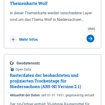
Themenkarte Wolf
mit Sperrvorrichtungen in Tidegewässern, die dem
Schutz eines Gebietes vor erhöhten Tiden, vor allem
In dieser Themenkarte werden verschiedene Layer
vor Sturmfluten, zu dienen bestimmt sind (§2 Abs.3
rund um das Thema Wolf in Niedersachsen
NDG). Ein Bauwerk der genannten Art erhält die
kombiniert dargestellt – darunter Nutztierrisse
WMS
Eigenschaft eines Sperrwerkes durch Widmung, die
sowie Status der bestehenden Wolfsterritorien im
die Deichbehörde durch Verordnung ausspricht.
laufenden Monitoringjahr.
Mehr Infos
Geodatensatz
Open Data
Rasterdaten der beobachteten und
projizierten Trockentage für
Niedersachsen (AR5-NI Version 2.1)
Aktualität der Daten
:
seit 01.01.1931, gegenwärtig aktuell
Der zip-Ordner enthält 30-jährige Rastermittel für