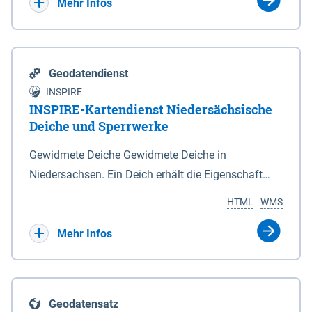
Bebauungsplänen keine neuen Flächen bzw.
Mehr Infos
Gebiete für Wohnnutzungen und besonders
lärmempfindliche Einrichtungen dargestellt oder
festgesetzt werden.
Geodatendienst
INSPIRE
INSPIRE-Kartendienst Niedersächsische
Deiche und Sperrwerke
Gewidmete Deiche Gewidmete Deiche in
Niedersachsen. Ein Deich erhält die Eigenschaft
eines Hauptdeiches, Hochwasserdeiches oder
HTML
WMS
Schutzdeiches durch Widmung, die die
Deichbehörde durch Verordnung ausspricht. Für
Mehr Infos
gewidmete Deiche gelten die Bestimmungen des
Niedersächsischen Deichgesetzes (NDG). Die
Widmung "2.Deichlinie" ist im Datenbestand nicht
Geodatensatz
enthalten. Sperrwerke Sperrwerke sind Bauwerke