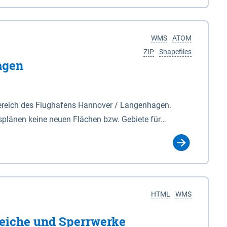
nackenburg im Osten und Hohnstorf (Elbe) im Westen
s Biosphärenreservat umfasst Teile der Landkreise
WMS
ATOM
ZIP
Shapefiles
agen
ereich des Flughafens Hannover / Langenhagen.
plänen keine neuen Flächen bzw. Gebiete für
tellt oder festgesetzt werden.
HTML
WMS
eiche und Sperrwerke