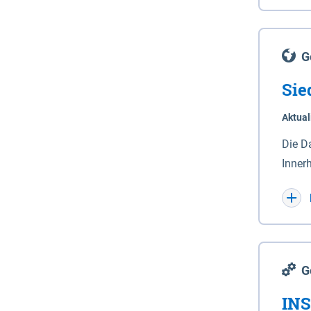
Lande
(Stro
Lücho
G
Sie
Aktual
Die D
Inner
Wohnn
G
INS