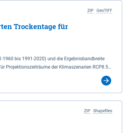
ZIP
GeoTIFF
rten Trockentage für
31-1960 bis 1991-2020) und die Ergebnisbandbreite
für Projektionszeiträume der Klimaszenarien RCP8.5
für die Zeiteinheiten: - yr: Kalenderjahr
r (Mai - Okt.) - hwi: Hydrologisches Winterhalbjahr
Klassifizierung der Rasterdaten mit Klassenname und
ZIP
Shapefiles