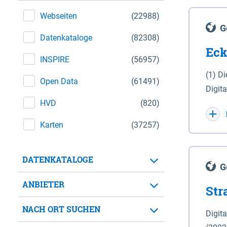
Webseiten
(22988)
G
Datenkataloge
(82308)
Eck
INSPIRE
(56957)
(1) D
Open Data
(61491)
Digit
HVD
(820)
Maßstab 1 : 10 000 (A
WGS 8
Karten
(37257)
Unive
für d
DATENKATALOGE
der in 
G
Natio
ANBIETER
Str
zwisc
nicht
NACH ORT SUCHEN
Digit
Lande