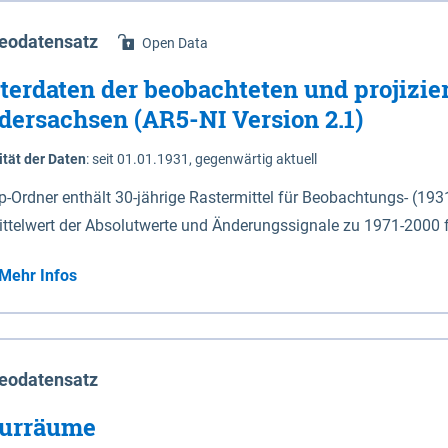
eodatensatz
Open Data
terdaten der beobachteten und projizie
dersachsen (AR5-NI Version 2.1)
ität der Daten
:
seit 01.01.1931, gegenwärtig aktuell
ip-Ordner enthält 30-jährige Rastermittel für Beobachtungs- (19
ittelwert der Absolutwerte und Änderungssignale zu 1971-2000 
P2.6 (2031-2060 und 2071-2100) im Koordinatensystem epsg:4647 (UTM32) 
Mehr Infos
su: Sommer (Jun. - Aug.) - au: Herbst (Sep. - Nov.) - wi: Winter (Dez. - Feb.) - hyr:
logisches Jahr (Nov. - Okt.) - hsu: Hydrologisches Sommerhalbjah
r. - Sep.) - vd: Vegetationsruhe (Okt. - Mär.) Neben den Rasterdaten ist eine
mation zu den Dateinamen und für eine Darstellung im GIS eine 
eodatensatz
lor-code gegeben.
urräume