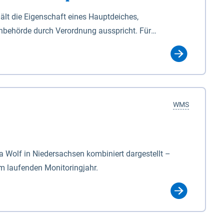
lt die Eigenschaft eines Hauptdeiches,
hbehörde durch Verordnung ausspricht. Für
ichgesetzes (NDG). Die Widmung "2.Deichlinie" ist
, zu dienen bestimmt sind (§2 Abs.3 NDG). Ein Bauwerk
idmung, die die Deichbehörde durch Verordnung
WMS
Wolf in Niedersachsen kombiniert dargestellt –
im laufenden Monitoringjahr.