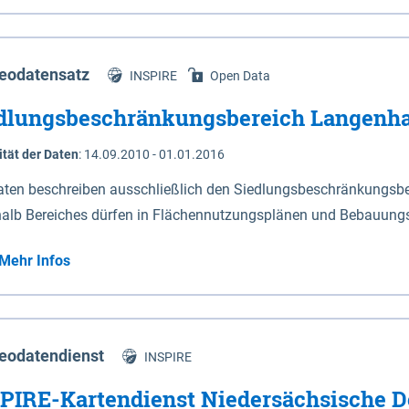
s Niedersachsen (vgl. Abb. 4-1) entlang der Elbe zwischen Sch
mkilometer 472,5 bei Schnackenburg bis 569 bei Lauenburg). Da
w-Dannenberg und Lüneburg.
eodatensatz
INSPIRE
Open Data
dlungsbeschränkungsbereich Langenh
ität der Daten
:
14.09.2010 - 01.01.2016
aten beschreiben ausschließlich den Siedlungsbeschränkungsb
halb Bereiches dürfen in Flächennutzungsplänen und Bebauungs
utzungen und besonders lärmempfindliche Einrichtungen darges
Mehr Infos
eodatendienst
INSPIRE
PIRE-Kartendienst Niedersächsische D