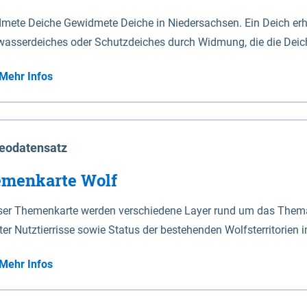
mete Deiche Gewidmete Deiche in Niedersachsen. Ein Deich erhä
asserdeiches oder Schutzdeiches durch Widmung, die die Deic
mete Deiche gelten die Bestimmungen des Niedersächsischen De
Mehr Infos
t enthalten. Sperrwerke Sperrwerke sind Bauwerke mit Sperrvorrichtungen in Tidegewässern, die dem
z eines Gebietes vor erhöhten Tiden, vor allem vor Sturmfluten
enannten Art erhält die Eigenschaft eines Sperrwerkes durch W
richt.
eodatensatz
menkarte Wolf
eser Themenkarte werden verschiedene Layer rund um das Thema 
ter Nutztierrisse sowie Status der bestehenden Wolfsterritorien 
Mehr Infos