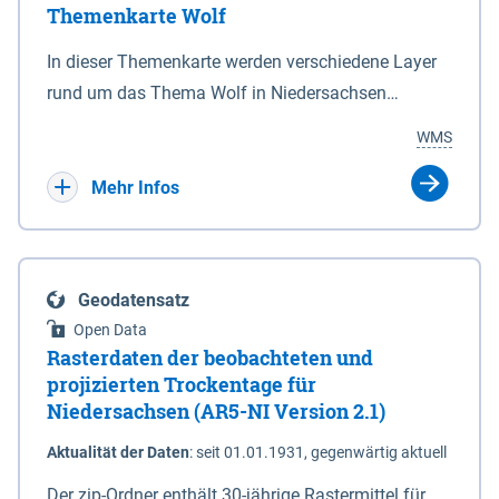
Themenkarte Wolf
mit Sperrvorrichtungen in Tidegewässern, die dem
Schutz eines Gebietes vor erhöhten Tiden, vor allem
In dieser Themenkarte werden verschiedene Layer
vor Sturmfluten, zu dienen bestimmt sind (§2 Abs.3
rund um das Thema Wolf in Niedersachsen
NDG). Ein Bauwerk der genannten Art erhält die
kombiniert dargestellt – darunter Nutztierrisse
WMS
Eigenschaft eines Sperrwerkes durch Widmung, die
sowie Status der bestehenden Wolfsterritorien im
die Deichbehörde durch Verordnung ausspricht.
laufenden Monitoringjahr.
Mehr Infos
Geodatensatz
Open Data
Rasterdaten der beobachteten und
projizierten Trockentage für
Niedersachsen (AR5-NI Version 2.1)
Aktualität der Daten
:
seit 01.01.1931, gegenwärtig aktuell
Der zip-Ordner enthält 30-jährige Rastermittel für