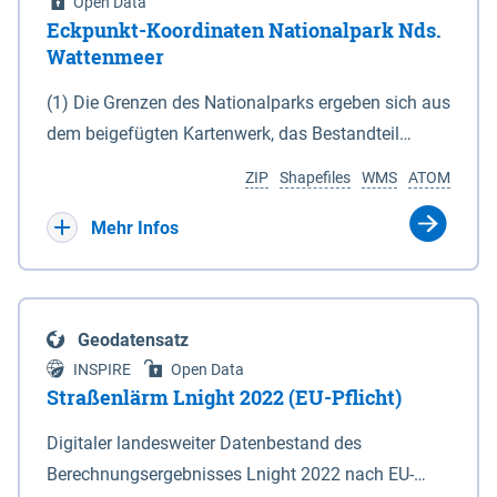
Open Data
Eckpunkt-Koordinaten Nationalpark Nds.
Wattenmeer
(1) Die Grenzen des Nationalparks ergeben sich aus
dem beigefügten Kartenwerk, das Bestandteil
dieses Gesetzes ist: 1. Digitale Topografische Karte
ZIP
Shapefiles
WMS
ATOM
(DTK) im Maßstab 1 : 100 000 (Anlage 2), 2.
verkleinerte Amtliche Karte 1 : 5 000 (AK5) im
Mehr Infos
Maßstab 1 : 10 000 (Anlage 3). Die geografischen
Koordinaten der Anlagen 2 und 3 sind im
geodätischen Referenzsystem WGS 84 sowie als
Geodatensatz
projizierte Koordinaten im Europäischen
INSPIRE
Open Data
Terrestrischen Referenzsystem 1989 (ETRS 89) mit
Straßenlärm Lnight 2022 (EU-Pflicht)
der Universalen Transversalen Mercator-Abbildung
Digitaler landesweiter Datenbestand des
bezogen auf die Zone 32 N (UTM 32N) dargestellt
Berechnungsergebnisses Lnight 2022 nach EU-
(Anlage 4); Gleiches gilt für die geografischen