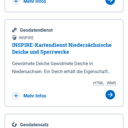
Bebauungsplänen keine neuen Flächen bzw.
Mehr Infos
Gebiete für Wohnnutzungen und besonders
lärmempfindliche Einrichtungen dargestellt oder
festgesetzt werden.
Geodatendienst
INSPIRE
INSPIRE-Kartendienst Niedersächsische
Deiche und Sperrwerke
Gewidmete Deiche Gewidmete Deiche in
Niedersachsen. Ein Deich erhält die Eigenschaft
eines Hauptdeiches, Hochwasserdeiches oder
HTML
WMS
Schutzdeiches durch Widmung, die die
Deichbehörde durch Verordnung ausspricht. Für
Mehr Infos
gewidmete Deiche gelten die Bestimmungen des
Niedersächsischen Deichgesetzes (NDG). Die
Widmung "2.Deichlinie" ist im Datenbestand nicht
Geodatensatz
enthalten. Sperrwerke Sperrwerke sind Bauwerke