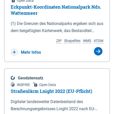
Open Data
Eckpunkt-Koordinaten Nationalpark Nds.
Wattenmeer
(1) Die Grenzen des Nationalparks ergeben sich aus
dem beigefügten Kartenwerk, das Bestandteil
dieses Gesetzes ist: 1. Digitale Topografische Karte
ZIP
Shapefiles
WMS
ATOM
(DTK) im Maßstab 1 : 100 000 (Anlage 2), 2.
verkleinerte Amtliche Karte 1 : 5 000 (AK5) im
Mehr Infos
Maßstab 1 : 10 000 (Anlage 3). Die geografischen
Koordinaten der Anlagen 2 und 3 sind im
geodätischen Referenzsystem WGS 84 sowie als
Geodatensatz
projizierte Koordinaten im Europäischen
INSPIRE
Open Data
Terrestrischen Referenzsystem 1989 (ETRS 89) mit
Straßenlärm Lnight 2022 (EU-Pflicht)
der Universalen Transversalen Mercator-Abbildung
Digitaler landesweiter Datenbestand des
bezogen auf die Zone 32 N (UTM 32N) dargestellt
Berechnungsergebnisses Lnight 2022 nach EU-
(Anlage 4); Gleiches gilt für die geografischen