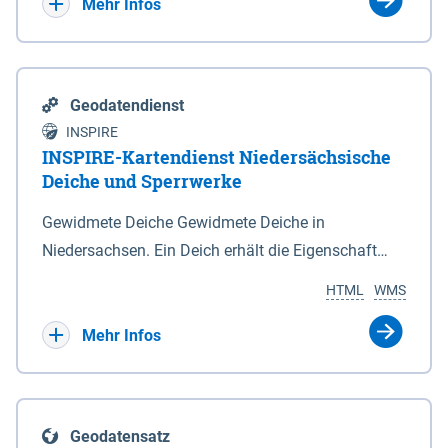
Bebauungsplänen keine neuen Flächen bzw.
Mehr Infos
Gebiete für Wohnnutzungen und besonders
lärmempfindliche Einrichtungen dargestellt oder
festgesetzt werden.
Geodatendienst
INSPIRE
INSPIRE-Kartendienst Niedersächsische
Deiche und Sperrwerke
Gewidmete Deiche Gewidmete Deiche in
Niedersachsen. Ein Deich erhält die Eigenschaft
eines Hauptdeiches, Hochwasserdeiches oder
HTML
WMS
Schutzdeiches durch Widmung, die die
Deichbehörde durch Verordnung ausspricht. Für
Mehr Infos
gewidmete Deiche gelten die Bestimmungen des
Niedersächsischen Deichgesetzes (NDG). Die
Widmung "2.Deichlinie" ist im Datenbestand nicht
Geodatensatz
enthalten. Sperrwerke Sperrwerke sind Bauwerke