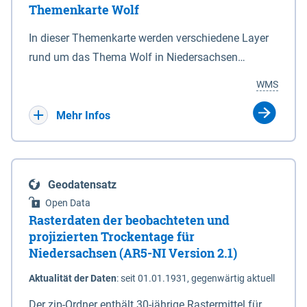
Themenkarte Wolf
mit Sperrvorrichtungen in Tidegewässern, die dem
Schutz eines Gebietes vor erhöhten Tiden, vor allem
In dieser Themenkarte werden verschiedene Layer
vor Sturmfluten, zu dienen bestimmt sind (§2 Abs.3
rund um das Thema Wolf in Niedersachsen
NDG). Ein Bauwerk der genannten Art erhält die
kombiniert dargestellt – darunter Nutztierrisse
WMS
Eigenschaft eines Sperrwerkes durch Widmung, die
sowie Status der bestehenden Wolfsterritorien im
die Deichbehörde durch Verordnung ausspricht.
laufenden Monitoringjahr.
Mehr Infos
Geodatensatz
Open Data
Rasterdaten der beobachteten und
projizierten Trockentage für
Niedersachsen (AR5-NI Version 2.1)
Aktualität der Daten
:
seit 01.01.1931, gegenwärtig aktuell
Der zip-Ordner enthält 30-jährige Rastermittel für