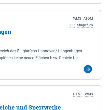
nackenburg im Osten und Hohnstorf (Elbe) im Westen
s Biosphärenreservat umfasst Teile der Landkreise
WMS
ATOM
ZIP
Shapefiles
agen
ereich des Flughafens Hannover / Langenhagen.
plänen keine neuen Flächen bzw. Gebiete für
tellt oder festgesetzt werden.
HTML
WMS
eiche und Sperrwerke