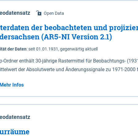
eodatensatz
Open Data
terdaten der beobachteten und projizie
dersachsen (AR5-NI Version 2.1)
ität der Daten
:
seit 01.01.1931, gegenwärtig aktuell
ip-Ordner enthält 30-jährige Rastermittel für Beobachtungs- (19
ittelwert der Absolutwerte und Änderungssignale zu 1971-2000 
P2.6 (2031-2060 und 2071-2100) im Koordinatensystem epsg:4647 (UTM32) 
Mehr Infos
su: Sommer (Jun. - Aug.) - au: Herbst (Sep. - Nov.) - wi: Winter (Dez. - Feb.) - hyr:
logisches Jahr (Nov. - Okt.) - hsu: Hydrologisches Sommerhalbjah
r. - Sep.) - vd: Vegetationsruhe (Okt. - Mär.) Neben den Rasterdaten ist eine
mation zu den Dateinamen und für eine Darstellung im GIS eine 
eodatensatz
lor-code gegeben.
urräume