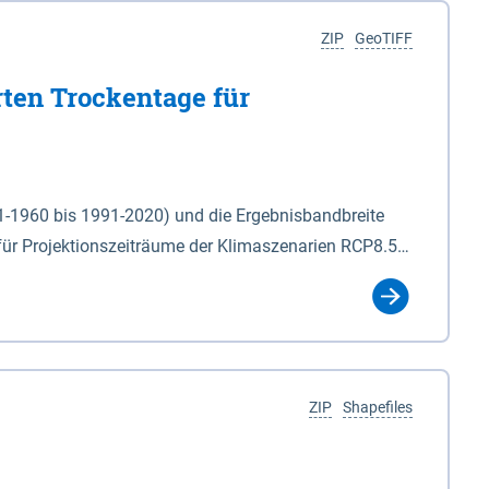
ZIP
GeoTIFF
rten Trockentage für
31-1960 bis 1991-2020) und die Ergebnisbandbreite
für Projektionszeiträume der Klimaszenarien RCP8.5
für die Zeiteinheiten: - yr: Kalenderjahr
r (Mai - Okt.) - hwi: Hydrologisches Winterhalbjahr
Klassifizierung der Rasterdaten mit Klassenname und
ZIP
Shapefiles