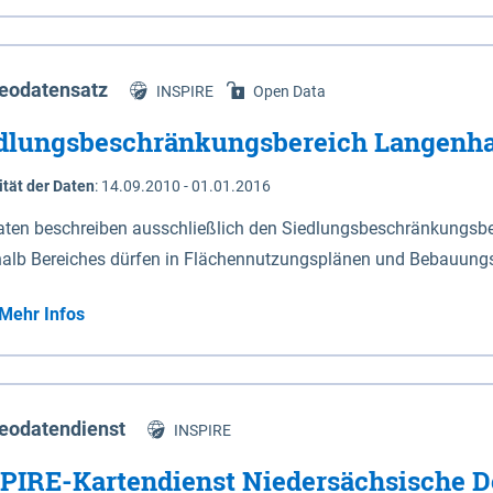
s Niedersachsen (vgl. Abb. 4-1) entlang der Elbe zwischen Sch
mkilometer 472,5 bei Schnackenburg bis 569 bei Lauenburg). Da
w-Dannenberg und Lüneburg.
eodatensatz
INSPIRE
Open Data
dlungsbeschränkungsbereich Langenh
ität der Daten
:
14.09.2010 - 01.01.2016
aten beschreiben ausschließlich den Siedlungsbeschränkungsb
halb Bereiches dürfen in Flächennutzungsplänen und Bebauungs
utzungen und besonders lärmempfindliche Einrichtungen darges
Mehr Infos
eodatendienst
INSPIRE
PIRE-Kartendienst Niedersächsische D