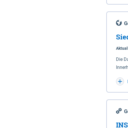
Lande
(Stro
Lücho
G
Sie
Aktual
Die D
Inner
Wohnn
G
INS