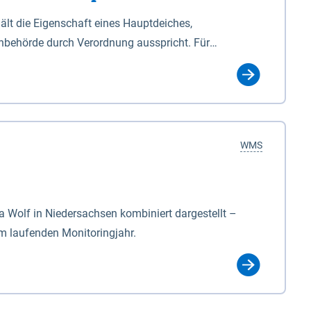
lt die Eigenschaft eines Hauptdeiches,
hbehörde durch Verordnung ausspricht. Für
ichgesetzes (NDG). Die Widmung "2.Deichlinie" ist
, zu dienen bestimmt sind (§2 Abs.3 NDG). Ein Bauwerk
idmung, die die Deichbehörde durch Verordnung
WMS
Wolf in Niedersachsen kombiniert dargestellt –
im laufenden Monitoringjahr.