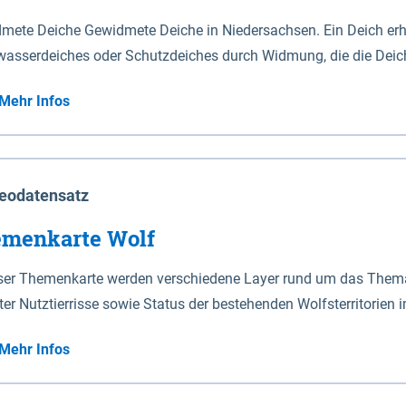
mete Deiche Gewidmete Deiche in Niedersachsen. Ein Deich erhä
asserdeiches oder Schutzdeiches durch Widmung, die die Deic
mete Deiche gelten die Bestimmungen des Niedersächsischen De
Mehr Infos
t enthalten. Sperrwerke Sperrwerke sind Bauwerke mit Sperrvorrichtungen in Tidegewässern, die dem
z eines Gebietes vor erhöhten Tiden, vor allem vor Sturmfluten
enannten Art erhält die Eigenschaft eines Sperrwerkes durch W
richt.
eodatensatz
menkarte Wolf
eser Themenkarte werden verschiedene Layer rund um das Thema 
ter Nutztierrisse sowie Status der bestehenden Wolfsterritorien 
Mehr Infos