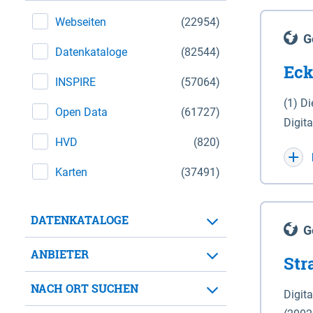
Webseiten
(22954)
G
Datenkataloge
(82544)
Eck
INSPIRE
(57064)
(1) D
Open Data
(61727)
Digit
HVD
(820)
Maßstab 1 : 10 000 (A
WGS 8
Karten
(37491)
Unive
für d
DATENKATALOGE
der in 
G
Natio
ANBIETER
Str
zwisc
nicht
NACH ORT SUCHEN
Digit
Lande