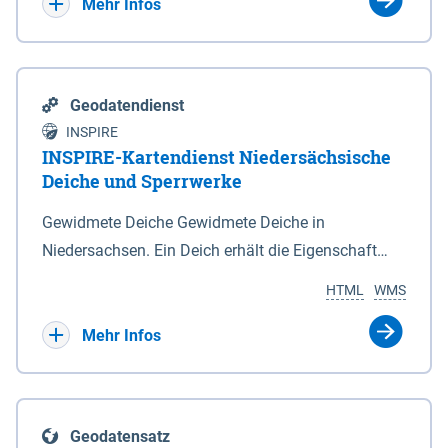
Bebauungsplänen keine neuen Flächen bzw.
Mehr Infos
Gebiete für Wohnnutzungen und besonders
lärmempfindliche Einrichtungen dargestellt oder
festgesetzt werden.
Geodatendienst
INSPIRE
INSPIRE-Kartendienst Niedersächsische
Deiche und Sperrwerke
Gewidmete Deiche Gewidmete Deiche in
Niedersachsen. Ein Deich erhält die Eigenschaft
eines Hauptdeiches, Hochwasserdeiches oder
HTML
WMS
Schutzdeiches durch Widmung, die die
Deichbehörde durch Verordnung ausspricht. Für
Mehr Infos
gewidmete Deiche gelten die Bestimmungen des
Niedersächsischen Deichgesetzes (NDG). Die
Widmung "2.Deichlinie" ist im Datenbestand nicht
Geodatensatz
enthalten. Sperrwerke Sperrwerke sind Bauwerke