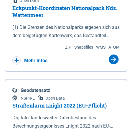
Open Data
Eckpunkt-Koordinaten Nationalpark Nds.
Wattenmeer
(1) Die Grenzen des Nationalparks ergeben sich aus
dem beigefügten Kartenwerk, das Bestandteil
dieses Gesetzes ist: 1. Digitale Topografische Karte
ZIP
Shapefiles
WMS
ATOM
(DTK) im Maßstab 1 : 100 000 (Anlage 2), 2.
verkleinerte Amtliche Karte 1 : 5 000 (AK5) im
Mehr Infos
Maßstab 1 : 10 000 (Anlage 3). Die geografischen
Koordinaten der Anlagen 2 und 3 sind im
geodätischen Referenzsystem WGS 84 sowie als
Geodatensatz
projizierte Koordinaten im Europäischen
INSPIRE
Open Data
Terrestrischen Referenzsystem 1989 (ETRS 89) mit
Straßenlärm Lnight 2022 (EU-Pflicht)
der Universalen Transversalen Mercator-Abbildung
Digitaler landesweiter Datenbestand des
bezogen auf die Zone 32 N (UTM 32N) dargestellt
Berechnungsergebnisses Lnight 2022 nach EU-
(Anlage 4); Gleiches gilt für die geografischen