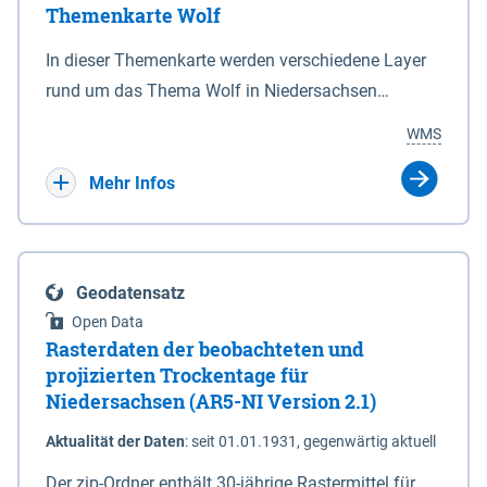
Themenkarte Wolf
mit Sperrvorrichtungen in Tidegewässern, die dem
Schutz eines Gebietes vor erhöhten Tiden, vor allem
In dieser Themenkarte werden verschiedene Layer
vor Sturmfluten, zu dienen bestimmt sind (§2 Abs.3
rund um das Thema Wolf in Niedersachsen
NDG). Ein Bauwerk der genannten Art erhält die
kombiniert dargestellt – darunter Nutztierrisse
WMS
Eigenschaft eines Sperrwerkes durch Widmung, die
sowie Status der bestehenden Wolfsterritorien im
die Deichbehörde durch Verordnung ausspricht.
laufenden Monitoringjahr.
Mehr Infos
Geodatensatz
Open Data
Rasterdaten der beobachteten und
projizierten Trockentage für
Niedersachsen (AR5-NI Version 2.1)
Aktualität der Daten
:
seit 01.01.1931, gegenwärtig aktuell
Der zip-Ordner enthält 30-jährige Rastermittel für