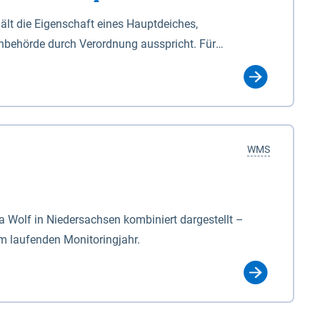
lt die Eigenschaft eines Hauptdeiches,
hbehörde durch Verordnung ausspricht. Für
ichgesetzes (NDG). Die Widmung "2.Deichlinie" ist
, zu dienen bestimmt sind (§2 Abs.3 NDG). Ein Bauwerk
idmung, die die Deichbehörde durch Verordnung
WMS
Wolf in Niedersachsen kombiniert dargestellt –
im laufenden Monitoringjahr.