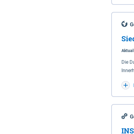
Lande
(Stro
Lücho
G
Sie
Aktual
Die D
Inner
Wohnn
G
INS