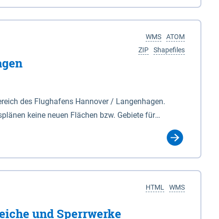
nackenburg im Osten und Hohnstorf (Elbe) im Westen
s Biosphärenreservat umfasst Teile der Landkreise
WMS
ATOM
ZIP
Shapefiles
agen
ereich des Flughafens Hannover / Langenhagen.
plänen keine neuen Flächen bzw. Gebiete für
tellt oder festgesetzt werden.
HTML
WMS
eiche und Sperrwerke