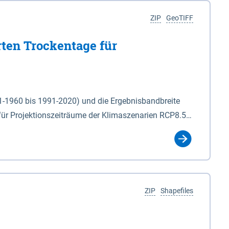
ZIP
GeoTIFF
rten Trockentage für
31-1960 bis 1991-2020) und die Ergebnisbandbreite
für Projektionszeiträume der Klimaszenarien RCP8.5
für die Zeiteinheiten: - yr: Kalenderjahr
r (Mai - Okt.) - hwi: Hydrologisches Winterhalbjahr
Klassifizierung der Rasterdaten mit Klassenname und
ZIP
Shapefiles