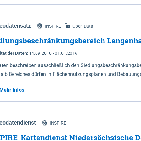
s Niedersachsen (vgl. Abb. 4-1) entlang der Elbe zwischen Sch
mkilometer 472,5 bei Schnackenburg bis 569 bei Lauenburg). Da
w-Dannenberg und Lüneburg.
eodatensatz
INSPIRE
Open Data
dlungsbeschränkungsbereich Langenh
ität der Daten
:
14.09.2010 - 01.01.2016
aten beschreiben ausschließlich den Siedlungsbeschränkungsb
halb Bereiches dürfen in Flächennutzungsplänen und Bebauungs
utzungen und besonders lärmempfindliche Einrichtungen darges
Mehr Infos
eodatendienst
INSPIRE
PIRE-Kartendienst Niedersächsische D