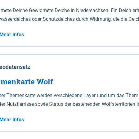
mete Deiche Gewidmete Deiche in Niedersachsen. Ein Deich erhä
asserdeiches oder Schutzdeiches durch Widmung, die die Deic
mete Deiche gelten die Bestimmungen des Niedersächsischen De
Mehr Infos
t enthalten. Sperrwerke Sperrwerke sind Bauwerke mit Sperrvorrichtungen in Tidegewässern, die dem
z eines Gebietes vor erhöhten Tiden, vor allem vor Sturmfluten
enannten Art erhält die Eigenschaft eines Sperrwerkes durch W
richt.
eodatensatz
menkarte Wolf
eser Themenkarte werden verschiedene Layer rund um das Thema 
ter Nutztierrisse sowie Status der bestehenden Wolfsterritorien 
Mehr Infos