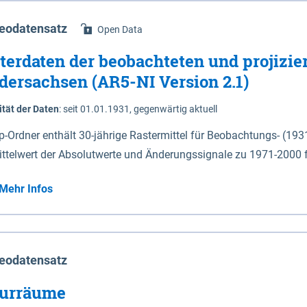
eodatensatz
Open Data
terdaten der beobachteten und projizie
dersachsen (AR5-NI Version 2.1)
ität der Daten
:
seit 01.01.1931, gegenwärtig aktuell
ip-Ordner enthält 30-jährige Rastermittel für Beobachtungs- (19
ittelwert der Absolutwerte und Änderungssignale zu 1971-2000 
P2.6 (2031-2060 und 2071-2100) im Koordinatensystem epsg:4647 (UTM32) 
Mehr Infos
su: Sommer (Jun. - Aug.) - au: Herbst (Sep. - Nov.) - wi: Winter (Dez. - Feb.) - hyr:
logisches Jahr (Nov. - Okt.) - hsu: Hydrologisches Sommerhalbjah
r. - Sep.) - vd: Vegetationsruhe (Okt. - Mär.) Neben den Rasterdaten ist eine
mation zu den Dateinamen und für eine Darstellung im GIS eine 
eodatensatz
lor-code gegeben.
urräume