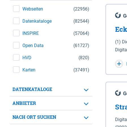
Webseiten
(22956)
G
Datenkataloge
(82544)
Eck
INSPIRE
(57064)
(1) D
Open Data
(61727)
Digit
HVD
(820)
Maßstab 1 : 10 000 (A
WGS 8
Karten
(37491)
Unive
für d
DATENKATALOGE
der in 
G
Natio
ANBIETER
Str
zwisc
nicht
NACH ORT SUCHEN
Digit
Lande