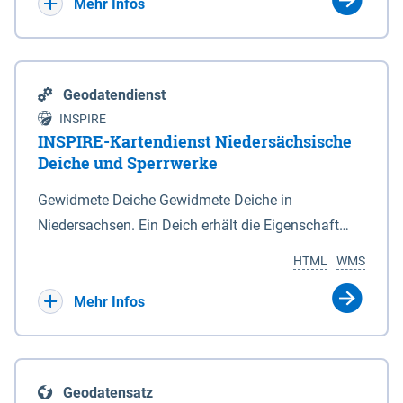
Bebauungsplänen keine neuen Flächen bzw.
Mehr Infos
Gebiete für Wohnnutzungen und besonders
lärmempfindliche Einrichtungen dargestellt oder
festgesetzt werden.
Geodatendienst
INSPIRE
INSPIRE-Kartendienst Niedersächsische
Deiche und Sperrwerke
Gewidmete Deiche Gewidmete Deiche in
Niedersachsen. Ein Deich erhält die Eigenschaft
eines Hauptdeiches, Hochwasserdeiches oder
HTML
WMS
Schutzdeiches durch Widmung, die die
Deichbehörde durch Verordnung ausspricht. Für
Mehr Infos
gewidmete Deiche gelten die Bestimmungen des
Niedersächsischen Deichgesetzes (NDG). Die
Widmung "2.Deichlinie" ist im Datenbestand nicht
Geodatensatz
enthalten. Sperrwerke Sperrwerke sind Bauwerke