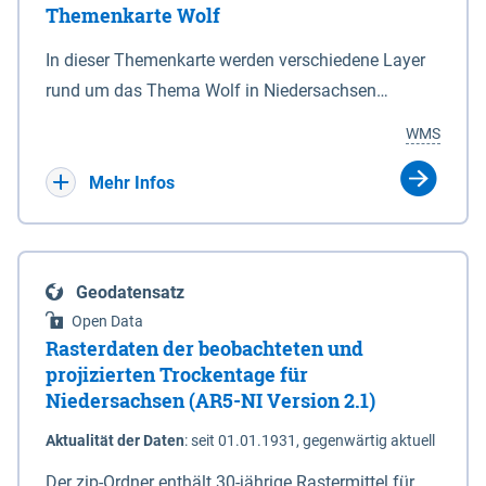
Themenkarte Wolf
mit Sperrvorrichtungen in Tidegewässern, die dem
Schutz eines Gebietes vor erhöhten Tiden, vor allem
In dieser Themenkarte werden verschiedene Layer
vor Sturmfluten, zu dienen bestimmt sind (§2 Abs.3
rund um das Thema Wolf in Niedersachsen
NDG). Ein Bauwerk der genannten Art erhält die
kombiniert dargestellt – darunter Nutztierrisse
WMS
Eigenschaft eines Sperrwerkes durch Widmung, die
sowie Status der bestehenden Wolfsterritorien im
die Deichbehörde durch Verordnung ausspricht.
laufenden Monitoringjahr.
Mehr Infos
Geodatensatz
Open Data
Rasterdaten der beobachteten und
projizierten Trockentage für
Niedersachsen (AR5-NI Version 2.1)
Aktualität der Daten
:
seit 01.01.1931, gegenwärtig aktuell
Der zip-Ordner enthält 30-jährige Rastermittel für