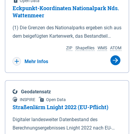
Open Data
Eckpunkt-Koordinaten Nationalpark Nds.
Wattenmeer
(1) Die Grenzen des Nationalparks ergeben sich aus
dem beigefügten Kartenwerk, das Bestandteil
dieses Gesetzes ist: 1. Digitale Topografische Karte
ZIP
Shapefiles
WMS
ATOM
(DTK) im Maßstab 1 : 100 000 (Anlage 2), 2.
verkleinerte Amtliche Karte 1 : 5 000 (AK5) im
Mehr Infos
Maßstab 1 : 10 000 (Anlage 3). Die geografischen
Koordinaten der Anlagen 2 und 3 sind im
geodätischen Referenzsystem WGS 84 sowie als
Geodatensatz
projizierte Koordinaten im Europäischen
INSPIRE
Open Data
Terrestrischen Referenzsystem 1989 (ETRS 89) mit
Straßenlärm Lnight 2022 (EU-Pflicht)
der Universalen Transversalen Mercator-Abbildung
Digitaler landesweiter Datenbestand des
bezogen auf die Zone 32 N (UTM 32N) dargestellt
Berechnungsergebnisses Lnight 2022 nach EU-
(Anlage 4); Gleiches gilt für die geografischen