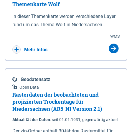
Themenkarte Wolf
mit Sperrvorrichtungen in Tidegewässern, die dem
Schutz eines Gebietes vor erhöhten Tiden, vor allem
In dieser Themenkarte werden verschiedene Layer
vor Sturmfluten, zu dienen bestimmt sind (§2 Abs.3
rund um das Thema Wolf in Niedersachsen
NDG). Ein Bauwerk der genannten Art erhält die
kombiniert dargestellt – darunter Nutztierrisse
WMS
Eigenschaft eines Sperrwerkes durch Widmung, die
sowie Status der bestehenden Wolfsterritorien im
die Deichbehörde durch Verordnung ausspricht.
laufenden Monitoringjahr.
Mehr Infos
Geodatensatz
Open Data
Rasterdaten der beobachteten und
projizierten Trockentage für
Niedersachsen (AR5-NI Version 2.1)
Aktualität der Daten
:
seit 01.01.1931, gegenwärtig aktuell
Der zip-Ordner enthält 30-jährige Rastermittel für