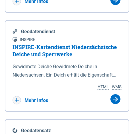
Bebauungsplänen keine neuen Flächen bzw.
Mehr Infos
Gebiete für Wohnnutzungen und besonders
lärmempfindliche Einrichtungen dargestellt oder
festgesetzt werden.
Geodatendienst
INSPIRE
INSPIRE-Kartendienst Niedersächsische
Deiche und Sperrwerke
Gewidmete Deiche Gewidmete Deiche in
Niedersachsen. Ein Deich erhält die Eigenschaft
eines Hauptdeiches, Hochwasserdeiches oder
HTML
WMS
Schutzdeiches durch Widmung, die die
Deichbehörde durch Verordnung ausspricht. Für
Mehr Infos
gewidmete Deiche gelten die Bestimmungen des
Niedersächsischen Deichgesetzes (NDG). Die
Widmung "2.Deichlinie" ist im Datenbestand nicht
Geodatensatz
enthalten. Sperrwerke Sperrwerke sind Bauwerke