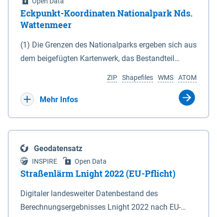
Open Data
Eckpunkt-Koordinaten Nationalpark Nds.
Wattenmeer
(1) Die Grenzen des Nationalparks ergeben sich aus
dem beigefügten Kartenwerk, das Bestandteil
dieses Gesetzes ist: 1. Digitale Topografische Karte
ZIP
Shapefiles
WMS
ATOM
(DTK) im Maßstab 1 : 100 000 (Anlage 2), 2.
verkleinerte Amtliche Karte 1 : 5 000 (AK5) im
Mehr Infos
Maßstab 1 : 10 000 (Anlage 3). Die geografischen
Koordinaten der Anlagen 2 und 3 sind im
geodätischen Referenzsystem WGS 84 sowie als
Geodatensatz
projizierte Koordinaten im Europäischen
INSPIRE
Open Data
Terrestrischen Referenzsystem 1989 (ETRS 89) mit
Straßenlärm Lnight 2022 (EU-Pflicht)
der Universalen Transversalen Mercator-Abbildung
Digitaler landesweiter Datenbestand des
bezogen auf die Zone 32 N (UTM 32N) dargestellt
Berechnungsergebnisses Lnight 2022 nach EU-
(Anlage 4); Gleiches gilt für die geografischen