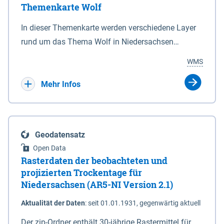
Themenkarte Wolf
mit Sperrvorrichtungen in Tidegewässern, die dem
Schutz eines Gebietes vor erhöhten Tiden, vor allem
In dieser Themenkarte werden verschiedene Layer
vor Sturmfluten, zu dienen bestimmt sind (§2 Abs.3
rund um das Thema Wolf in Niedersachsen
NDG). Ein Bauwerk der genannten Art erhält die
kombiniert dargestellt – darunter Nutztierrisse
WMS
Eigenschaft eines Sperrwerkes durch Widmung, die
sowie Status der bestehenden Wolfsterritorien im
die Deichbehörde durch Verordnung ausspricht.
laufenden Monitoringjahr.
Mehr Infos
Geodatensatz
Open Data
Rasterdaten der beobachteten und
projizierten Trockentage für
Niedersachsen (AR5-NI Version 2.1)
Aktualität der Daten
:
seit 01.01.1931, gegenwärtig aktuell
Der zip-Ordner enthält 30-jährige Rastermittel für