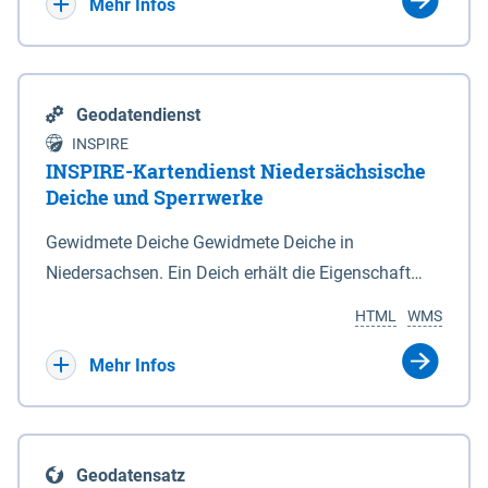
Bebauungsplänen keine neuen Flächen bzw.
Mehr Infos
Gebiete für Wohnnutzungen und besonders
lärmempfindliche Einrichtungen dargestellt oder
festgesetzt werden.
Geodatendienst
INSPIRE
INSPIRE-Kartendienst Niedersächsische
Deiche und Sperrwerke
Gewidmete Deiche Gewidmete Deiche in
Niedersachsen. Ein Deich erhält die Eigenschaft
eines Hauptdeiches, Hochwasserdeiches oder
HTML
WMS
Schutzdeiches durch Widmung, die die
Deichbehörde durch Verordnung ausspricht. Für
Mehr Infos
gewidmete Deiche gelten die Bestimmungen des
Niedersächsischen Deichgesetzes (NDG). Die
Widmung "2.Deichlinie" ist im Datenbestand nicht
Geodatensatz
enthalten. Sperrwerke Sperrwerke sind Bauwerke