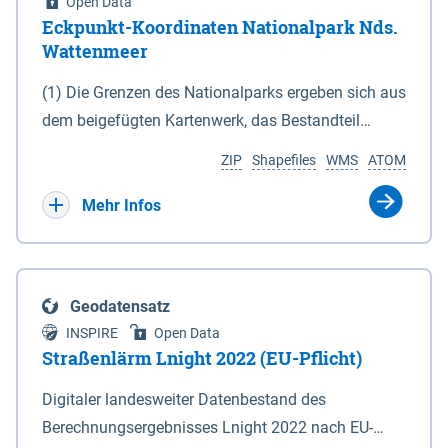
Open Data
Eckpunkt-Koordinaten Nationalpark Nds.
Wattenmeer
(1) Die Grenzen des Nationalparks ergeben sich aus
dem beigefügten Kartenwerk, das Bestandteil
dieses Gesetzes ist: 1. Digitale Topografische Karte
ZIP
Shapefiles
WMS
ATOM
(DTK) im Maßstab 1 : 100 000 (Anlage 2), 2.
verkleinerte Amtliche Karte 1 : 5 000 (AK5) im
Mehr Infos
Maßstab 1 : 10 000 (Anlage 3). Die geografischen
Koordinaten der Anlagen 2 und 3 sind im
geodätischen Referenzsystem WGS 84 sowie als
Geodatensatz
projizierte Koordinaten im Europäischen
INSPIRE
Open Data
Terrestrischen Referenzsystem 1989 (ETRS 89) mit
Straßenlärm Lnight 2022 (EU-Pflicht)
der Universalen Transversalen Mercator-Abbildung
Digitaler landesweiter Datenbestand des
bezogen auf die Zone 32 N (UTM 32N) dargestellt
Berechnungsergebnisses Lnight 2022 nach EU-
(Anlage 4); Gleiches gilt für die geografischen