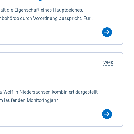
lt die Eigenschaft eines Hauptdeiches,
hbehörde durch Verordnung ausspricht. Für
ichgesetzes (NDG). Die Widmung "2.Deichlinie" ist
, zu dienen bestimmt sind (§2 Abs.3 NDG). Ein Bauwerk
idmung, die die Deichbehörde durch Verordnung
WMS
Wolf in Niedersachsen kombiniert dargestellt –
im laufenden Monitoringjahr.