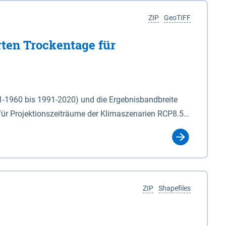
ZIP
GeoTIFF
rten Trockentage für
31-1960 bis 1991-2020) und die Ergebnisbandbreite
für Projektionszeiträume der Klimaszenarien RCP8.5
für die Zeiteinheiten: - yr: Kalenderjahr
r (Mai - Okt.) - hwi: Hydrologisches Winterhalbjahr
Klassifizierung der Rasterdaten mit Klassenname und
ZIP
Shapefiles