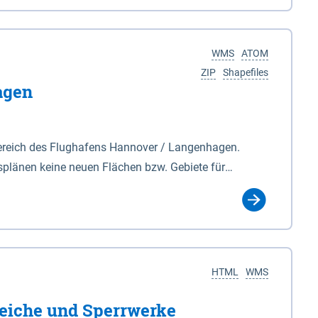
nackenburg im Osten und Hohnstorf (Elbe) im Westen
s Biosphärenreservat umfasst Teile der Landkreise
WMS
ATOM
ZIP
Shapefiles
agen
ereich des Flughafens Hannover / Langenhagen.
plänen keine neuen Flächen bzw. Gebiete für
tellt oder festgesetzt werden.
HTML
WMS
eiche und Sperrwerke