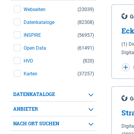
Webseiten
(23039)
G
Datenkataloge
(82308)
Eck
INSPIRE
(56957)
(1) D
Open Data
(61491)
Digit
HVD
(820)
Maßstab 1 : 10 000 (A
WGS 8
Karten
(37257)
Unive
für d
DATENKATALOGE
der in 
G
Natio
ANBIETER
Str
zwisc
nicht
NACH ORT SUCHEN
Digit
Lande