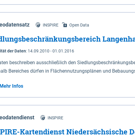
s Niedersachsen (vgl. Abb. 4-1) entlang der Elbe zwischen Sch
mkilometer 472,5 bei Schnackenburg bis 569 bei Lauenburg). Da
w-Dannenberg und Lüneburg.
eodatensatz
INSPIRE
Open Data
dlungsbeschränkungsbereich Langenh
ität der Daten
:
14.09.2010 - 01.01.2016
aten beschreiben ausschließlich den Siedlungsbeschränkungsb
halb Bereiches dürfen in Flächennutzungsplänen und Bebauungs
utzungen und besonders lärmempfindliche Einrichtungen darges
Mehr Infos
eodatendienst
INSPIRE
PIRE-Kartendienst Niedersächsische D