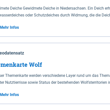
mete Deiche Gewidmete Deiche in Niedersachsen. Ein Deich erhä
asserdeiches oder Schutzdeiches durch Widmung, die die Deic
mete Deiche gelten die Bestimmungen des Niedersächsischen De
Mehr Infos
t enthalten. Sperrwerke Sperrwerke sind Bauwerke mit Sperrvorrichtungen in Tidegewässern, die dem
z eines Gebietes vor erhöhten Tiden, vor allem vor Sturmfluten
enannten Art erhält die Eigenschaft eines Sperrwerkes durch W
richt.
eodatensatz
menkarte Wolf
eser Themenkarte werden verschiedene Layer rund um das Thema 
ter Nutztierrisse sowie Status der bestehenden Wolfsterritorien 
Mehr Infos