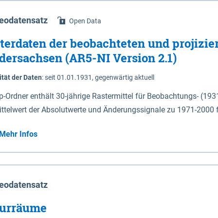
eodatensatz
Open Data
terdaten der beobachteten und projizie
dersachsen (AR5-NI Version 2.1)
ität der Daten
:
seit 01.01.1931, gegenwärtig aktuell
ip-Ordner enthält 30-jährige Rastermittel für Beobachtungs- (19
ittelwert der Absolutwerte und Änderungssignale zu 1971-2000 
P2.6 (2031-2060 und 2071-2100) im Koordinatensystem epsg:4647 (UTM32) 
Mehr Infos
su: Sommer (Jun. - Aug.) - au: Herbst (Sep. - Nov.) - wi: Winter (Dez. - Feb.) - hyr:
logisches Jahr (Nov. - Okt.) - hsu: Hydrologisches Sommerhalbjah
r. - Sep.) - vd: Vegetationsruhe (Okt. - Mär.) Neben den Rasterdaten ist eine
mation zu den Dateinamen und für eine Darstellung im GIS eine 
eodatensatz
lor-code gegeben.
urräume