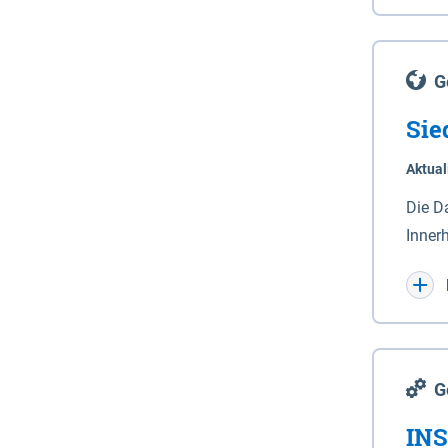
Lande
(Stro
Lücho
G
Sie
Aktual
Die D
Inner
Wohnn
G
INS