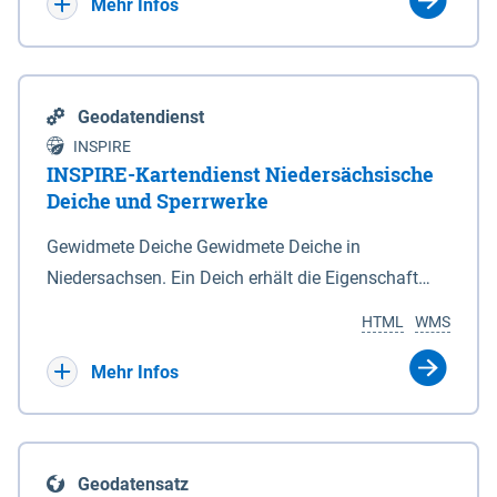
Bebauungsplänen keine neuen Flächen bzw.
Mehr Infos
Gebiete für Wohnnutzungen und besonders
lärmempfindliche Einrichtungen dargestellt oder
festgesetzt werden.
Geodatendienst
INSPIRE
INSPIRE-Kartendienst Niedersächsische
Deiche und Sperrwerke
Gewidmete Deiche Gewidmete Deiche in
Niedersachsen. Ein Deich erhält die Eigenschaft
eines Hauptdeiches, Hochwasserdeiches oder
HTML
WMS
Schutzdeiches durch Widmung, die die
Deichbehörde durch Verordnung ausspricht. Für
Mehr Infos
gewidmete Deiche gelten die Bestimmungen des
Niedersächsischen Deichgesetzes (NDG). Die
Widmung "2.Deichlinie" ist im Datenbestand nicht
Geodatensatz
enthalten. Sperrwerke Sperrwerke sind Bauwerke