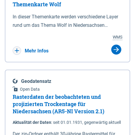
Themenkarte Wolf
mit Sperrvorrichtungen in Tidegewässern, die dem
Schutz eines Gebietes vor erhöhten Tiden, vor allem
In dieser Themenkarte werden verschiedene Layer
vor Sturmfluten, zu dienen bestimmt sind (§2 Abs.3
rund um das Thema Wolf in Niedersachsen
NDG). Ein Bauwerk der genannten Art erhält die
kombiniert dargestellt – darunter Nutztierrisse
WMS
Eigenschaft eines Sperrwerkes durch Widmung, die
sowie Status der bestehenden Wolfsterritorien im
die Deichbehörde durch Verordnung ausspricht.
laufenden Monitoringjahr.
Mehr Infos
Geodatensatz
Open Data
Rasterdaten der beobachteten und
projizierten Trockentage für
Niedersachsen (AR5-NI Version 2.1)
Aktualität der Daten
:
seit 01.01.1931, gegenwärtig aktuell
Der zip-Ordner enthält 30-jährige Rastermittel für