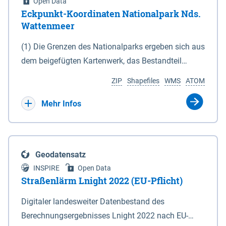
Open Data
Eckpunkt-Koordinaten Nationalpark Nds.
Wattenmeer
(1) Die Grenzen des Nationalparks ergeben sich aus
dem beigefügten Kartenwerk, das Bestandteil
dieses Gesetzes ist: 1. Digitale Topografische Karte
ZIP
Shapefiles
WMS
ATOM
(DTK) im Maßstab 1 : 100 000 (Anlage 2), 2.
verkleinerte Amtliche Karte 1 : 5 000 (AK5) im
Mehr Infos
Maßstab 1 : 10 000 (Anlage 3). Die geografischen
Koordinaten der Anlagen 2 und 3 sind im
geodätischen Referenzsystem WGS 84 sowie als
Geodatensatz
projizierte Koordinaten im Europäischen
INSPIRE
Open Data
Terrestrischen Referenzsystem 1989 (ETRS 89) mit
Straßenlärm Lnight 2022 (EU-Pflicht)
der Universalen Transversalen Mercator-Abbildung
Digitaler landesweiter Datenbestand des
bezogen auf die Zone 32 N (UTM 32N) dargestellt
Berechnungsergebnisses Lnight 2022 nach EU-
(Anlage 4); Gleiches gilt für die geografischen