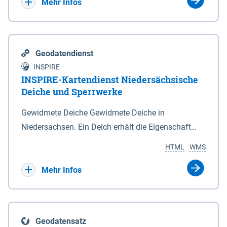
Bebauungsplänen keine neuen Flächen bzw.
Mehr Infos
Gebiete für Wohnnutzungen und besonders
lärmempfindliche Einrichtungen dargestellt oder
festgesetzt werden.
Geodatendienst
INSPIRE
INSPIRE-Kartendienst Niedersächsische
Deiche und Sperrwerke
Gewidmete Deiche Gewidmete Deiche in
Niedersachsen. Ein Deich erhält die Eigenschaft
eines Hauptdeiches, Hochwasserdeiches oder
HTML
WMS
Schutzdeiches durch Widmung, die die
Deichbehörde durch Verordnung ausspricht. Für
Mehr Infos
gewidmete Deiche gelten die Bestimmungen des
Niedersächsischen Deichgesetzes (NDG). Die
Widmung "2.Deichlinie" ist im Datenbestand nicht
Geodatensatz
enthalten. Sperrwerke Sperrwerke sind Bauwerke