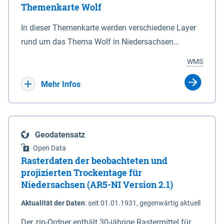
Themenkarte Wolf
mit Sperrvorrichtungen in Tidegewässern, die dem
Schutz eines Gebietes vor erhöhten Tiden, vor allem
In dieser Themenkarte werden verschiedene Layer
vor Sturmfluten, zu dienen bestimmt sind (§2 Abs.3
rund um das Thema Wolf in Niedersachsen
NDG). Ein Bauwerk der genannten Art erhält die
kombiniert dargestellt – darunter Nutztierrisse
WMS
Eigenschaft eines Sperrwerkes durch Widmung, die
sowie Status der bestehenden Wolfsterritorien im
die Deichbehörde durch Verordnung ausspricht.
laufenden Monitoringjahr.
Mehr Infos
Geodatensatz
Open Data
Rasterdaten der beobachteten und
projizierten Trockentage für
Niedersachsen (AR5-NI Version 2.1)
Aktualität der Daten
:
seit 01.01.1931, gegenwärtig aktuell
Der zip-Ordner enthält 30-jährige Rastermittel für