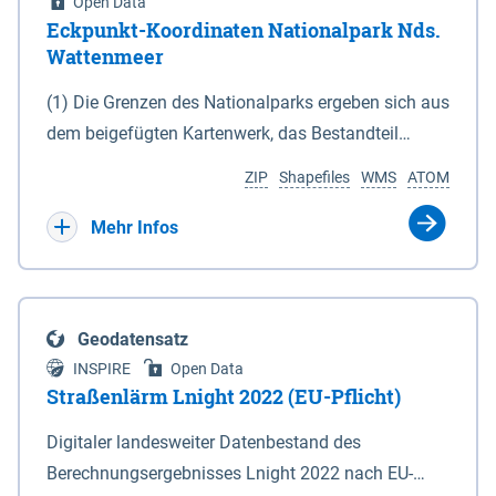
Open Data
Eckpunkt-Koordinaten Nationalpark Nds.
Wattenmeer
(1) Die Grenzen des Nationalparks ergeben sich aus
dem beigefügten Kartenwerk, das Bestandteil
dieses Gesetzes ist: 1. Digitale Topografische Karte
ZIP
Shapefiles
WMS
ATOM
(DTK) im Maßstab 1 : 100 000 (Anlage 2), 2.
verkleinerte Amtliche Karte 1 : 5 000 (AK5) im
Mehr Infos
Maßstab 1 : 10 000 (Anlage 3). Die geografischen
Koordinaten der Anlagen 2 und 3 sind im
geodätischen Referenzsystem WGS 84 sowie als
Geodatensatz
projizierte Koordinaten im Europäischen
INSPIRE
Open Data
Terrestrischen Referenzsystem 1989 (ETRS 89) mit
Straßenlärm Lnight 2022 (EU-Pflicht)
der Universalen Transversalen Mercator-Abbildung
Digitaler landesweiter Datenbestand des
bezogen auf die Zone 32 N (UTM 32N) dargestellt
Berechnungsergebnisses Lnight 2022 nach EU-
(Anlage 4); Gleiches gilt für die geografischen